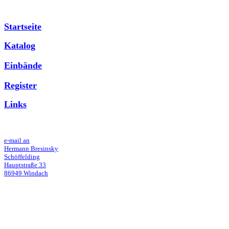
Startseite
Katalog
Einbände
Register
Links
e-mail an
Hermann Bresinsky
Schöffelding
Hauptstraße 33
86949 Windach