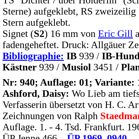
TS "Dichter / über Hölderlin" (Sc
Sterne) aufgeklebt, RS zweizeilig 
Stern aufgeklebt.
Signet (
S2
) 16 mm von
Eric Gill
a
fadengeheftet. Druck: Allgäuer Z
Bibliographie:
IB
939 /
IB-Hund
Kästner
939 /
Musiol
3451 /
Pla
N
r: 940; Auflage: 01; Variante: 
Ashford, Daisy:
Wo Lieb am tiefs
Verfasserin übersetzt von H. C. A
Zeichnungen von Ralph
Staedma
Auflage. 1. - 4. Tsd. Frankfurt. 1
ÜP Jenne 466.
ÜP 1969_0940