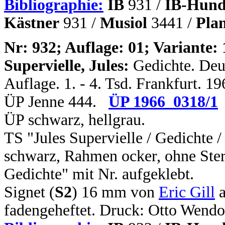
Bibliographie:
IB
931 /
IB-Hund
Kästner
931 /
Musiol
3441 /
Pla
N
r: 932; Auflage: 01; Variante: 
Supervielle, Jules:
Gedichte. Deut
Auflage. 1. - 4. Tsd. Frankfurt. 1
ÜP Jenne 444.
ÜP 1966_0318/1
ÜP schwarz, hellgrau.
TS "Jules Supervielle / Gedichte 
schwarz, Rahmen ocker, ohne Ster
Gedichte" mit Nr. aufgeklebt.
Signet (
S2
) 16 mm von
Eric Gill
a
fadengeheftet. Druck: Otto Wendo