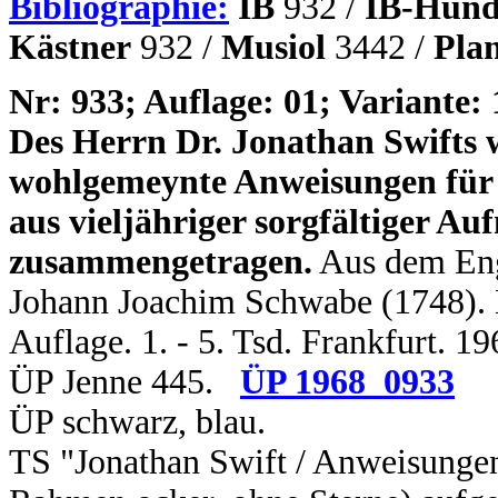
Bibliographie:
IB
932 /
IB-Hund
Kästner
932 /
Musiol
3442 /
Pla
N
r: 933; Auflage: 01; Variante: 
Des Herrn Dr. Jonathan Swifts w
wohlgemeynte
Anweisungen für 
aus vieljähriger sorgfältiger 
zusammengetragen.
Aus dem Engl
Johann Joachim Schwabe (1748). 
Auflage. 1. - 5. Tsd. Frankfurt. 1
ÜP Jenne 445.
ÜP 1968_0933
ÜP schwarz, blau.
TS "Jonathan Swift / Anweisungen 