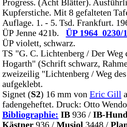
Progress. (Acht Blätter). Ausführ
Kupferstiche. Mit 8 gefalteten Taf
Auflage. 1. - 5. Tsd. Frankfurt. 1
ÜP Jenne 421b.
ÜP 1964_0230/
ÜP violett, schwarz.
TS "G. C. Lichtenberg / Der Weg 
Hogarth" (Schrift schwarz, Rahme
zweizeilig "Lichtenberg / Weg des
aufgeklebt.
Signet (
S2
) 16 mm von
Eric Gill
a
fadengeheftet. Druck: Otto Wendo
Bibliographie:
IB
936 /
IB-Hund
Kästner
936 /
Musiol
3448 /
Pla