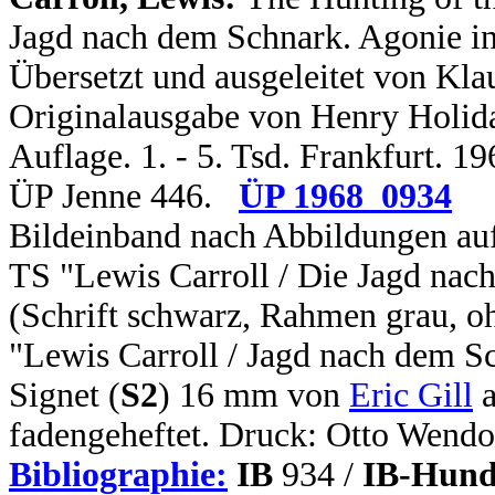
Jagd nach dem Schnark. Agonie in
Übersetzt und ausgeleitet von Klau
Originalausgabe von Henry Holiday
Auflage. 1. - 5. Tsd. Frankfurt. 1
ÜP Jenne 446.
ÜP 1968_0934
Bildeinband nach Abbildungen auf
TS "Lewis Carroll / Die Jagd nac
(Schrift schwarz, Rahmen grau, oh
"Lewis Carroll / Jagd nach dem Sc
Signet (
S2
) 16 mm von
Eric Gill
a
fadengeheftet. Druck: Otto Wendo
Bibliographie:
IB
934 /
IB-Hund