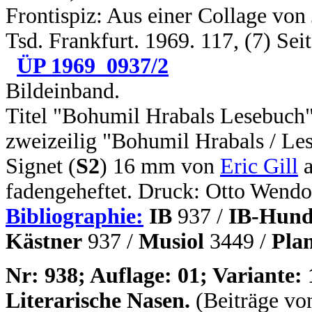
Frontispiz: Aus einer Collage von J
Tsd. Frankfurt. 1969. 117, (7) Se
ÜP 1969_0937/2
Bildeinband.
Titel "Bohumil Hrabals Lesebuch"
zweizeilig "Bohumil Hrabals / Les
Signet (
S2
) 16 mm von
Eric Gill
a
fadengeheftet. Druck: Otto Wendo
Bibliographie:
IB
937 /
IB-Hund
Kästner
937 /
Musiol
3449 /
Pla
N
r: 938; Auflage: 01; Variante: 
Literarische Nasen.
(Beiträge vo