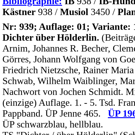
Bibliographie:
IB
938 /
IB-Hund
Kästner
938 /
Musiol
3450 /
Pla
N
r: 939; Auflage: 01; Variante: 
Dichter über Hölderlin.
(Beiträg
Arnim, Johannes R. Becher, Cleme
Görres, Johann Wolfgang von Goe
Friedrich Nietzsche, Rainer Maria 
Schwab, Wilhelm Waiblinger, Mar
Nachwort von Jochen Schmidt. Mit 
(einzige) Auflage. 1. - 5. Tsd. Fra
Pappband. ÜP Jenne 465.
ÜP 19
ÜP schwarzblau, hellblau.