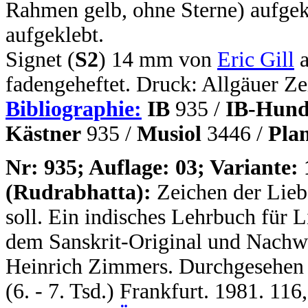
Rahmen gelb, ohne Sterne) aufgek
aufgeklebt.
Signet (
S2
) 14 mm von
Eric Gill
a
fadengeheftet. Druck: Allgäuer Z
Bibliographie:
IB
935 /
IB-Hund
Kästner
935 /
Musiol
3446 /
Pla
N
r: 935; Auflage: 03; Variante: 
(Rudrabhatta):
Zeichen der Lieb
soll. Ein indisches Lehrbuch für 
dem Sanskrit-Original und Nachwo
Heinrich Zimmers. Durchgesehen 
(6. - 7. Tsd.) Frankfurt. 1981. 11