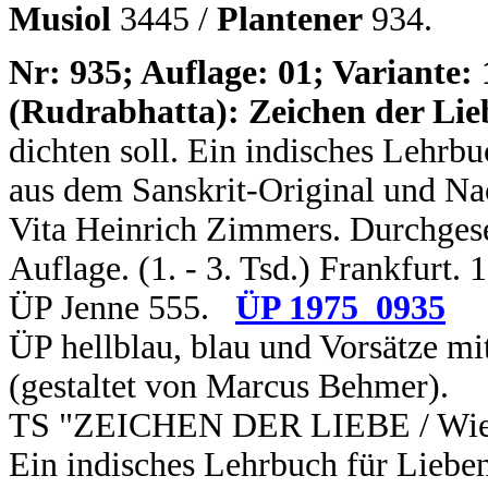
Musiol
3445 /
Plantener
934.
N
r: 935; Auflage: 01; Variante: 
(Rudrabhatta):
Zeichen der Lie
dichten soll. Ein indisches Lehrb
aus dem Sanskrit-Original und Na
Vita Heinrich Zimmers. Durchgese
Auflage. (1. - 3. Tsd.) Frankfurt.
ÜP Jenne 555.
ÜP 1975_0935
ÜP hellblau, blau und Vorsätze m
(gestaltet von Marcus Behmer).
TS "ZEICHEN DER LIEBE / Wie ma
Ein indisches Lehrbuch für Lieben