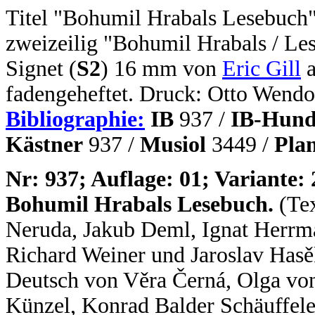
Titel "Bohumil Hrabals Lesebuch"
zweizeilig "Bohumil Hrabals / Les
Signet (
S2
) 16 mm von
Eric Gill
a
fadengeheftet. Druck: Otto Wendo
Bibliographie:
IB
937 /
IB-Hund
Kästner
937 /
Musiol
3449 /
Pla
N
r: 937; Auflage: 01; Variante: 
Bohumil Hrabals Lesebuch.
(Te
Neruda, Jakub Deml, Ignat Herrm
Richard Weiner und Jaroslav Hasě
Deutsch von Věra Černá, Olga vo
Künzel, Konrad Balder Schäuffel