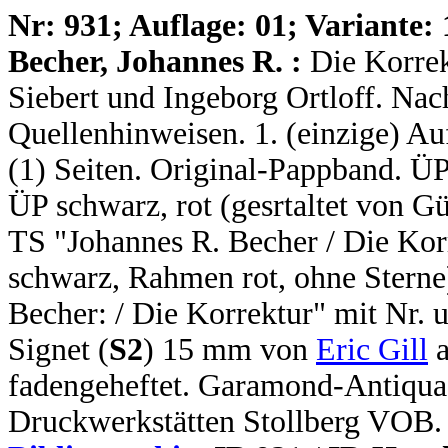
N
r: 931; Auflage: 01; Variante: 
Becher, Johannes R. :
Die Korrek
Siebert und Ingeborg Ortloff. Nac
Quellenhinweisen. 1. (einzige) Auf
(1) Seiten. Original-Pappband. ÜP
ÜP schwarz, rot (gesrtaltet von G
TS "Johannes R. Becher / Die Korr
schwarz, Rahmen rot, ohne Sterne)
Becher: / Die Korrektur" mit Nr. 
Signet (
S2
) 15 mm von
Eric Gill
a
fadengeheftet. Garamond-Antiqua.
Druckwerkstätten Stollberg VOB.