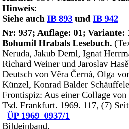
Hinweis:
Siehe auch
IB 893
und
IB 942
N
r: 937; Auflage: 01; Variante: 
Bohumil Hrabals Lesebuch.
(Te
Neruda, Jakub Deml, Ignat Herrm
Richard Weiner und Jaroslav Hasě
Deutsch von Věra Černá, Olga vo
Künzel, Konrad Balder Schäuffel
Frontispiz: Aus einer Collage von J
Tsd. Frankfurt. 1969. 117, (7) Se
ÜP 1969_0937/1
Bildeinband.