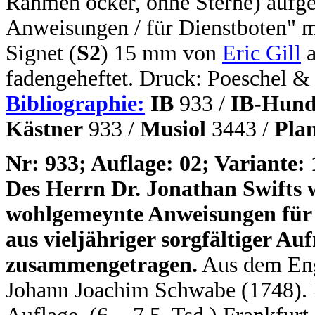
Rahmen ocker, ohne Sterne) aufgek
Anweisungen / für Dienstboten" mi
Signet (
S2
) 15 mm von
Eric Gill
a
fadengeheftet. Druck: Poeschel 
Bibliographie:
IB
933 /
IB-Hund
Kästner
933 /
Musiol
3443 /
Pla
N
r: 933; Auflage: 02; Variante: 
Des Herrn Dr. Jonathan Swifts w
wohlgemeynte
Anweisungen für 
aus vieljähriger sorgfältiger 
zusammengetragen.
Aus dem Engl
Johann Joachim Schwabe (1748). 