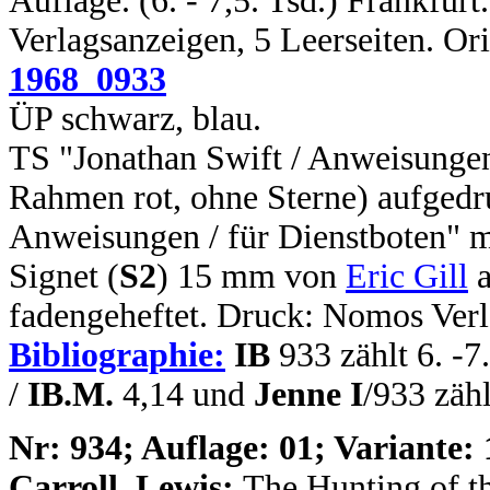
Auflage. (6. - 7,5. Tsd.) Frankfurt
Verlagsanzeigen, 5 Leerseiten. O
1968_0933
ÜP schwarz, blau.
TS "Jonathan Swift / Anweisungen 
Rahmen rot, ohne Sterne) aufgedru
Anweisungen / für Dienstboten" m
Signet (
S2
) 15 mm von
Eric Gill
a
fadengeheftet. Druck: Nomos Verl
Bibliographie:
IB
933 zählt 6. -7
/
IB.M.
4,14 und
Jenne I
/933 zähl
N
r: 934; Auflage: 01; Variante: 
Carroll, Lewis:
The Hunting of th