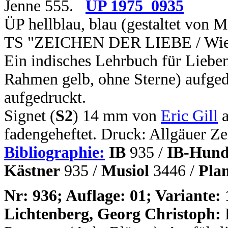
Jenne 555.
ÜP 1975_0935
ÜP hellblau, blau (gestaltet von 
TS "ZEICHEN DER LIEBE / Wie ma
Ein indisches Lehrbuch für Lieben
Rahmen gelb, ohne Sterne) aufged
aufgedruckt.
Signet (
S2
) 14 mm von
Eric Gill
a
fadengeheftet. Druck: Allgäuer Z
Bibliographie:
IB
935 /
IB-Hund
Kästner
935 /
Musiol
3446 /
Pla
N
r: 936; Auflage: 01; Variante: 
Lichtenberg, Georg Christoph: