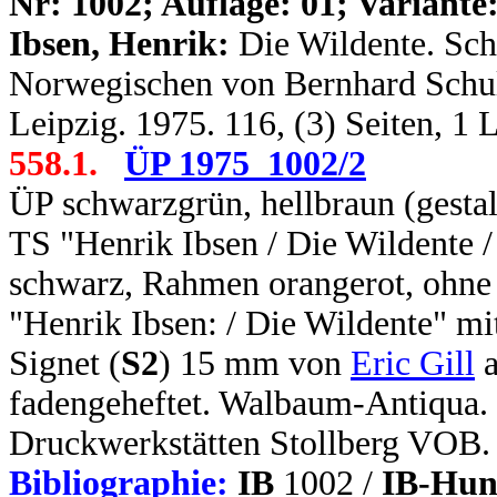
N
r: 1002; Auflage: 01; Variante:
Ibsen, Henrik:
Die Wildente. Sch
Norwegischen von Bernhard Schulze
Leipzig. 1975. 116, (3) Seiten, 1
558.1.
ÜP 1975_1002/2
ÜP schwarzgrün, hellbraun (gestal
TS "Henrik Ibsen / Die Wildente /
schwarz, Rahmen orangerot, ohne 
"Henrik Ibsen: / Die Wildente" mi
Signet (
S2
) 15 mm von
Eric Gill
a
fadengeheftet. Walbaum-Antiqua. 
Druckwerkstätten Stollberg VOB.
Bibliographie:
IB
1002 /
IB-Hun