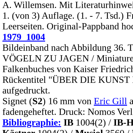
A. Willemsen. Mit Literaturhinwei
1. (von 3) Auflage. (1. - 7. Tsd.) F
Leerseiten. Original-Pappband ho
1979_1004
Bildeinband nach Abbildung 36
VÖGELN ZU JAGEN / Miniaturen a
Falkenbuches von Kaiser Friedrich
Rückentitel "ÜBER DIE KUNST
aufgedruckt.
Signet (
S2
) 16 mm von
Eric Gill
a
fadengeheftet. Druck: Nomos Verl
Bibliographie:
IB
1004(2) /
IB-H