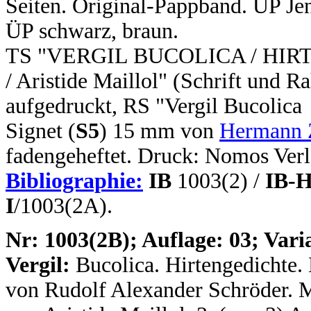
Seiten. Original-Pappband. ÜP J
ÜP schwarz, braun.
TS "VERGIL BUCOLICA / HIRTE
/ Aristide Maillol" (Schrift und 
aufgedruckt, RS "Vergil Bucolica
Signet (
S5
) 15 mm von
Hermann 
fadengeheftet. Druck: Nomos Verl
Bibliographie:
IB
1003(2) /
IB-H
I
/1003(2A).
N
r: 1003(2B); Auflage: 03; Vari
Vergil:
Bucolica. Hirtengedichte.
von Rudolf Alexander Schröder. Mi