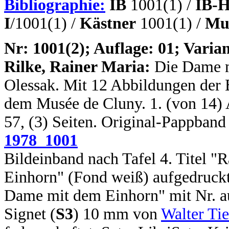
Bibliographie:
IB
1001(1) /
IB-H
I
/1001(1) /
Kästner
1001(1) /
Mus
N
r: 1001(2); Auflage: 01; Varian
Rilke, Rainer Maria:
Die Dame 
Olessak. Mit 12 Abbildungen der 
dem Musée de Cluny. 1. (von 14) Au
57, (3) Seiten. Original-Pappband
1978_1001
Bildeinband nach Tafel 4. Titel "
Einhorn" (Fond weiß) aufgedruckt
Dame mit dem Einhorn" mit Nr. a
Signet (
S3
) 10 mm von
Walter Ti