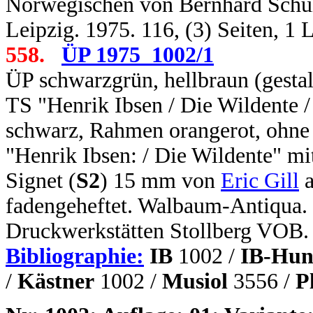
Norwegischen von Bernhard Schulze
Leipzig. 1975. 116, (3) Seiten, 1
558.
ÜP 1975_1002/1
ÜP schwarzgrün, hellbraun (gestal
TS "Henrik Ibsen / Die Wildente /
schwarz, Rahmen orangerot, ohne 
"Henrik Ibsen: / Die Wildente" mi
Signet (
S2
) 15 mm von
Eric Gill
a
fadengeheftet. Walbaum-Antiqua. 
Druckwerkstätten Stollberg VOB.
Bibliographie:
IB
1002 /
IB-Hun
/
Kästner
1002 /
Musiol
3556 /
P