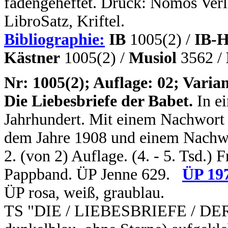
fadengeheftet. Druck: Nomos Verl
LibroSatz, Kriftel.
Bibliographie:
IB
1005(2) /
IB-H
Kästner
1005(2) /
Musiol
3562 /
N
r: 1005(2); Auflage: 02; Varian
Die Liebesbriefe der Babet.
In ei
Jahrhundert. Mit einem Nachwort
dem Jahre 1908 und einem Nachwo
2. (von 2) Auflage. (4. - 5. Tsd.) 
Pappband. ÜP Jenne 629.
ÜP 19
ÜP rosa, weiß, graublau.
TS "DIE / LIEBESBRIEFE / DER