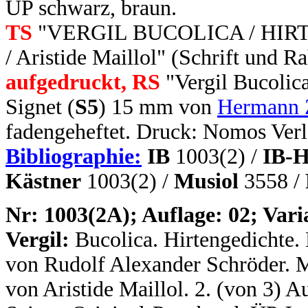
ÜP schwarz, braun.
TS
"VERGIL BUCOLICA / HIRTE
/ Aristide Maillol" (Schrift und 
aufgedruckt, RS
"Vergil Bucolica
Signet (
S5
) 15 mm von
Hermann 
fadengeheftet. Druck: Nomos Verl
Bibliographie:
IB
1003(2) /
IB-H
Kästner
1003(2) /
Musiol
3558 /
N
r: 1003(2A); Auflage: 02; Vari
Vergil:
Bucolica. Hirtengedichte.
von Rudolf Alexander Schröder. Mi
von Aristide Maillol. 2. (von 3) Au