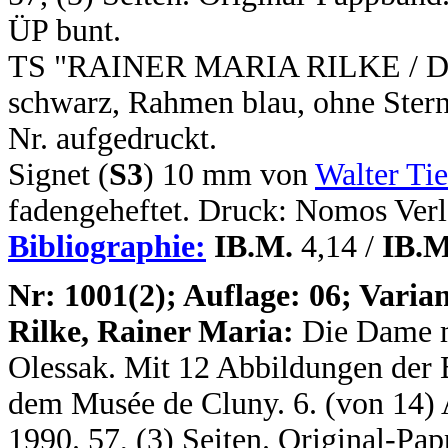
ÜP bunt.
TS "RAINER MARIA RILKE / Die 
schwarz, Rahmen blau, ohne Stern
Nr. aufgedruckt.
Signet (
S3
) 10 mm von
Walter Ti
fadengeheftet. Druck: Nomos Verl
Bibliographie:
IB.M.
4,14 /
IB.M
N
r: 1001(2); Auflage: 06; Varian
Rilke, Rainer Maria:
Die Dame 
Olessak. Mit 12 Abbildungen der 
dem Musée de Cluny. 6. (von 14) Au
1990. 57, (3) Seiten. Original-P