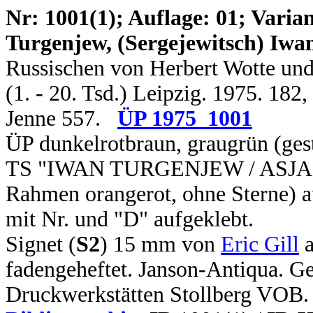
N
r: 1001(1); Auflage: 01; Varian
Turgenjew, (Sergejewitsch) Iwa
Russischen von Herbert Wotte und 
(1. - 20. Tsd.) Leipzig. 1975. 182
Jenne 557.
ÜP 1975_1001
ÜP dunkelrotbraun, graugrün (ges
TS "IWAN TURGENJEW / ASJA / D
Rahmen orangerot, ohne Sterne) a
mit Nr. und "D" aufgeklebt.
Signet (
S2
) 15 mm von
Eric Gill
a
fadengeheftet. Janson-Antiqua. Ge
Druckwerkstätten Stollberg VOB.