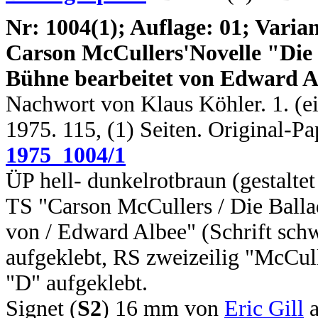
N
r: 1004(1); Auflage: 01; Varian
Carson McCullers'
Novelle "Die
Bühne bearbeitet von Edward A
Nachwort von Klaus Köhler. 1. (ein
1975. 115, (1) Seiten. Original-P
1975_1004/1
ÜP hell- dunkelrotbraun (gestalte
TS "Carson McCullers / Die Ballad
von / Edward Albee" (Schrift sch
aufgeklebt, RS zweizeilig "McCulle
"D" aufgeklebt.
Signet (
S2
) 16 mm von
Eric Gill
a