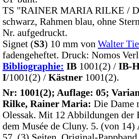
TS "RAINER MARIA RILKE / Die 
schwarz, Rahmen blau, ohne Stern
Nr. aufgedruckt.
Signet (
S3
) 10 mm von
Walter Ti
fadengeheftet. Druck: Nomos Verl
Bibliographie:
IB
1001(2) /
IB-H
I
/1001(2) /
Kästner
1001(2).
N
r: 1001(2); Auflage: 05; Varian
Rilke, Rainer Maria:
Die Dame 
Olessak. Mit 12 Abbildungen der 
dem Musée de Cluny. 5. (von 14) A
57, (3) Seiten. Original-Pappban