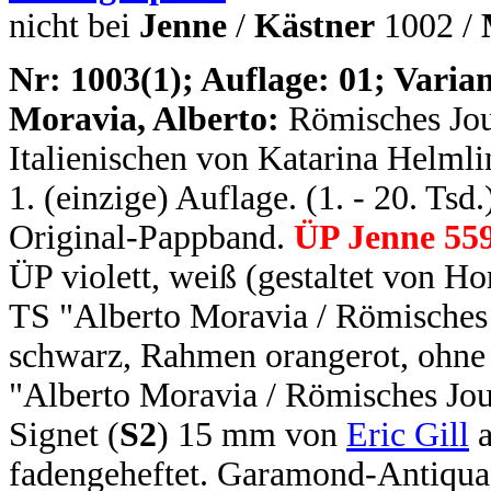
nicht bei
Jenne
/
Kästner
1002 /
N
r: 1003(1); Auflage: 01; Varian
Moravia, Alberto:
Römisches Jou
Italienischen von Katarina Helmli
1. (einzige) Auflage. (1. - 20. Tsd
Original-Pappband.
ÜP Jenne 559
ÜP violett, weiß (gestaltet von H
TS "Alberto Moravia / Römisches 
schwarz, Rahmen orangerot, ohne 
"Alberto Moravia / Römisches Jou
Signet (
S2
) 15 mm von
Eric Gill
a
fadengeheftet. Garamond-Antiqua.