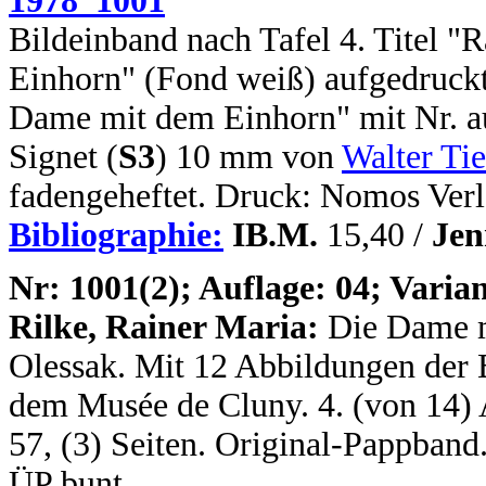
1978_1001
Bildeinband nach Tafel 4. Titel "
Einhorn" (Fond weiß) aufgedruckt
Dame mit dem Einhorn" mit Nr. a
Signet (
S3
) 10 mm von
Walter Ti
fadengeheftet. Druck: Nomos Verl
Bibliographie:
IB.M.
15,40 /
Jen
N
r: 1001(2); Auflage: 04; Varian
Rilke, Rainer Maria:
Die Dame 
Olessak. Mit 12 Abbildungen der 
dem Musée de Cluny. 4. (von 14) A
57, (3) Seiten. Original-Pappban
ÜP bunt.