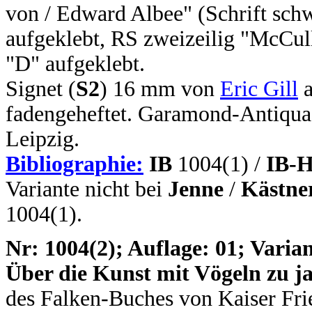
von / Edward Albee" (Schrift sch
aufgeklebt, RS zweizeilig "McCulle
"D" aufgeklebt.
Signet (
S2
) 16 mm von
Eric Gill
a
fadengeheftet. Garamond-Antiqua
Leipzig.
Bibliographie:
IB
1004(1) /
IB-H
Variante nicht bei
Jenne
/
Kästne
1004(1).
N
r: 1004(2); Auflage: 01; Varian
Über die Kunst mit Vögeln zu j
des Falken-Buches von Kaiser Frie