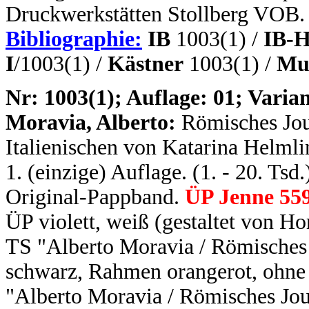
Druckwerkstätten Stollberg VOB.
Bibliographie:
IB
1003(1) /
IB-H
I
/1003(1) /
Kästner
1003(1) /
Mus
N
r: 1003(1); Auflage: 01; Varian
Moravia, Alberto:
Römisches Jou
Italienischen von Katarina Helmli
1. (einzige) Auflage. (1. - 20. Tsd
Original-Pappband.
ÜP Jenne 559
ÜP violett, weiß (gestaltet von H
TS "Alberto Moravia / Römisches 
schwarz, Rahmen orangerot, ohne 
"Alberto Moravia / Römisches Jou