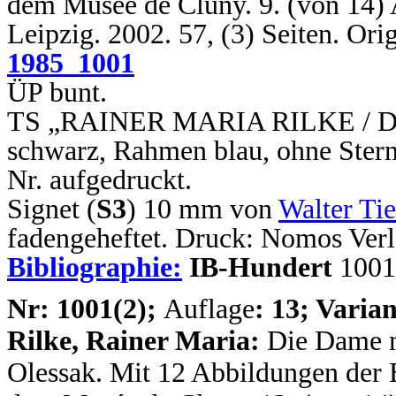
dem Musée de Cluny. 9. (von 14) A
Leipzig. 2002. 57, (3) Seiten. Or
1985_1001
ÜP bunt.
TS „RAINER MARIA RILKE / Die 
schwarz, Rahmen blau, ohne Stern
Nr. aufgedruckt.
Signet (
S3
) 10 mm von
Walter Ti
fadengeheftet. Druck: Nomos Verl
Bibliographie:
IB-Hundert
1001
N
r: 1001(2);
Auflage
: 13; Varian
Rilke, Rainer Maria:
Die Dame 
Olessak. Mit 12 Abbildungen der 