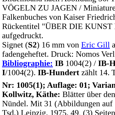
VÖGELN ZU JAGEN / Miniaturen a
Falkenbuches von Kaiser Friedrich
Rückentitel "ÜBER DIE KUNST
aufgedruckt.
Signet (
S2
) 16 mm von
Eric Gill
a
fadengeheftet. Druck: Nomos Verl
Bibliographie:
IB
1004(2) /
IB-H
I
/1004(2).
IB-Hundert
zählt 14. 
N
r: 1005(1); Auflage: 01; Varian
Kollwitz, Käthe:
Blätter über de
Nündel. Mit 31 (Abbildungen auf 32
Tsd.) Leipzig. 1975. 49, (3) Seit