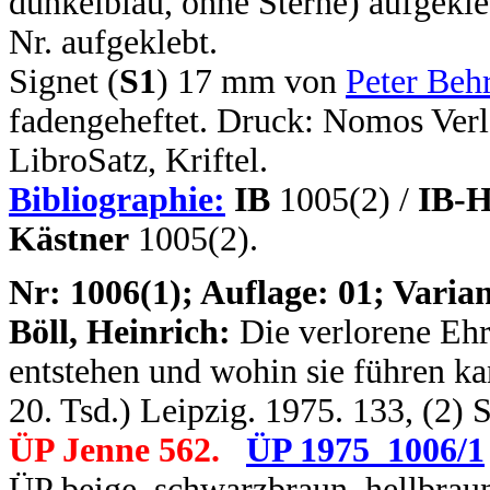
dunkelblau, ohne Sterne) aufgekle
Nr. aufgeklebt.
Signet (
S1
) 17 mm von
Peter Beh
fadengeheftet. Druck: Nomos Verl
LibroSatz, Kriftel.
Bibliographie:
IB
1005(2) /
IB-H
Kästner
1005(2).
N
r: 1006(1); Auflage: 01; Varian
Böll, Heinrich:
Die verlorene Eh
entstehen und wohin sie führen kan
20. Tsd.) Leipzig. 1975. 133, (2) 
ÜP Jenne 562.
ÜP 1975_1006/1
ÜP beige, schwarzbraun, hellbraun