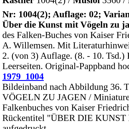
Kästner
1004(2) /
Musiol
3560 /
N
r: 1004(2); Auflage: 02; Varian
Über die Kunst mit Vögeln zu j
des Falken-Buches von Kaiser Frie
A. Willemsen. Mit Literaturhinwei
2. (von 3) Auflage. (8. - 10. Tsd.)
Leerseiten. Original-Pappband ho
1979_1004
Bildeinband nach Abbildung 36
VÖGELN ZU JAGEN / Miniaturen a
Falkenbuches von Kaiser Friedrich
Rückentitel "ÜBER DIE KUNST
aufgedruckt.