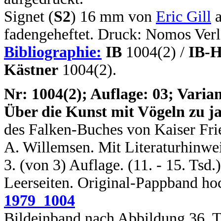
Signet (
S2
) 16 mm von
Eric Gill
a
fadengeheftet. Druck: Nomos Verl
Bibliographie:
IB
1004(2) /
IB-H
Kästner
1004(2).
N
r: 1004(2); Auflage: 03; Varian
Über die Kunst mit Vögeln zu j
des Falken-Buches von Kaiser Frie
A. Willemsen. Mit Literaturhinwei
3. (von 3) Auflage. (11. - 15. Tsd.
Leerseiten. Original-Pappband ho
1979_1004
Bildeinband nach Abbildung 36