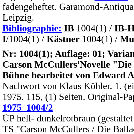
fadengeheftet. Garamond-Antiqua
Leipzig.
Bibliographie:
IB
1004(1) /
IB-H
I
/1004(1) /
Kästner
1004(1) /
Mus
N
r: 1004(1); Auflage: 01; Varian
Carson McCullers'Novelle "Die 
Bühne bearbeitet von Edward A
Nachwort von Klaus Köhler. 1. (ein
1975. 115, (1) Seiten. Original-P
1975_1004/2
ÜP hell- dunkelrotbraun (gestalte
TS "Carson McCullers / Die Ballad