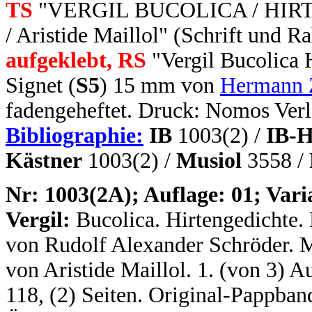
TS
"VERGIL BUCOLICA / HIRTE
/ Aristide Maillol" (Schrift und 
aufgeklebt,
RS
"Vergil Bucolica 
Signet (
S5
) 15 mm von
Hermann 
fadengeheftet. Druck: Nomos Verl
Bibliographie:
IB
1003(2) /
IB-H
Kästner
1003(2) /
Musiol
3558 /
N
r
: 1003(2A); Auflage: 01; Vari
Vergil:
Bucolica. Hirtengedichte.
von Rudolf Alexander Schröder. Mi
von Aristide Maillol. 1. (von 3) Au
118, (2) Seiten. Original-Pappban