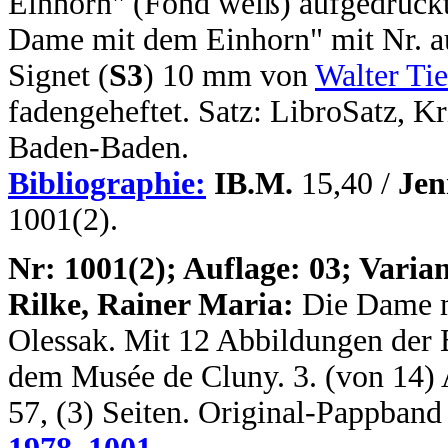
Einhorn" (Fond weiß) aufgedruckt
Dame mit dem Einhorn" mit Nr. a
Signet (
S3
) 10 mm von
Walter Ti
fadengeheftet. Satz: LibroSatz, Kr
Baden-Baden.
Bibliographie:
IB.M.
15,40 /
Jen
1001(2).
N
r: 1001(2); Auflage: 03; Varian
Rilke, Rainer Maria:
Die Dame 
Olessak. Mit 12 Abbildungen der 
dem Musée de Cluny. 3. (von 14) A
57, (3) Seiten. Original-Pappband