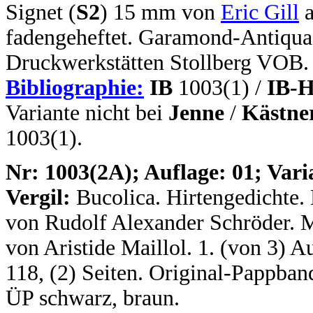
Signet (
S2
) 15 mm von
Eric Gill
a
fadengeheftet. Garamond-Antiqua.
Druckwerkstätten Stollberg VOB.
Bibliographie:
IB
1003(1) /
IB-H
Variante nicht bei
Jenne
/
Kästne
1003(1).
N
r: 1003(2A); Auflage: 01; Vari
Vergil:
Bucolica. Hirtengedichte.
von Rudolf Alexander Schröder. Mi
von Aristide Maillol. 1. (von 3) Au
118, (2) Seiten. Original-Pappba
ÜP schwarz, braun.