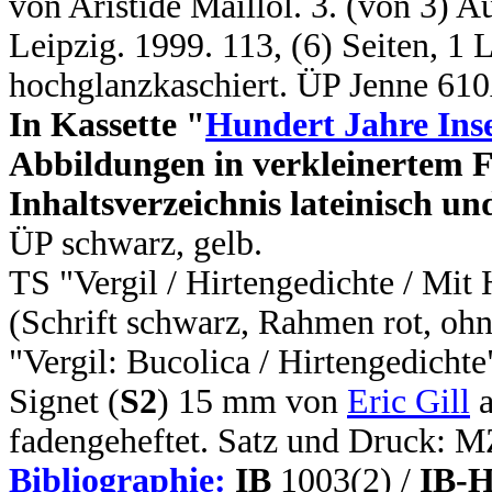
von Aristide Maillol. 3. (von 3) Au
Leipzig. 1999. 113, (6) Seiten, 1 
hochglanzkaschiert. ÜP Jenne 61
In Kassette "
Hundert Jahre Inse
Abbildungen in verkleinertem 
Inhaltsverzeichnis lateinisch un
ÜP schwarz, gelb.
TS "Vergil / Hirtengedichte / Mit 
(Schrift schwarz, Rahmen rot, ohn
"Vergil: Bucolica / Hirtengedichte
Signet (
S2
) 15 mm von
Eric Gill
a
fadengeheftet. Satz und Druck: 
Bibliographie:
IB
1003(2) /
IB-H