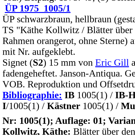
ÜP 1975_1005/1
ÜP schwarzbraun, hellbraun (gesta
TS "Käthe Kollwitz / Blätter über
Rahmen orangerot, ohne Sterne) a
mit Nr. aufgeklebt.
Signet (
S2
) 15 mm von
Eric Gill
a
fadengeheftet. Janson-Antiqua. Ge
VOB. Reproduktion und Offsetdruc
Bibliographie:
IB
1005(1) /
IB-H
I
/1005(1) /
Kästner
1005(1) /
Mus
N
r: 1005(1); Auflage: 01; Varian
Kollwitz, Käthe:
Blätter über de