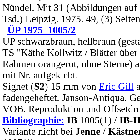
Nündel. Mit 31 (Abbildungen auf 32
Tsd.) Leipzig. 1975. 49, (3) Seit
ÜP 1975_1005/2
ÜP schwarzbraun, hellbraun (gesta
TS "Käthe Kollwitz / Blätter über
Rahmen orangerot, ohne Sterne) a
mit Nr. aufgeklebt.
Signet (
S2
) 15 mm von
Eric Gill
a
fadengeheftet. Janson-Antiqua. Ge
VOB. Reproduktion und Offsetdruc
Bibliographie:
IB
1005(1) /
IB-H
Variante nicht bei
Jenne
/
Kästne