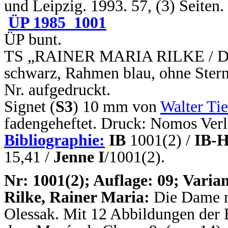
und Leipzig. 1993. 57, (3) Seite
ÜP 1985_1001
ÜP bunt.
TS „RAINER MARIA RILKE / Die 
schwarz, Rahmen blau, ohne Stern
Nr. aufgedruckt.
Signet (
S3
) 10 mm von
Walter Ti
fadengeheftet. Druck: Nomos Verl
Bibliographie:
IB
1001(2) /
IB-H
15,41 /
Jenne I
/1001(2).
N
r: 1001(2); Auflage: 09; Varian
Rilke, Rainer Maria:
Die Dame 
Olessak. Mit 12 Abbildungen der 