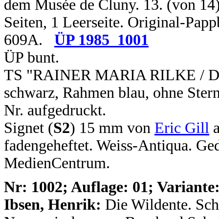
dem Musée de Cluny. 13. (von 14) 
Seiten, 1 Leerseite. Original-Pap
609A.
ÜP 1985_1001
ÜP bunt.
TS "RAINER MARIA RILKE / Die 
schwarz, Rahmen blau, ohne Stern
Nr. aufgedruckt.
Signet (
S2
) 15 mm von
Eric Gill
a
fadengeheftet. Weiss-Antiqua. G
MedienCentrum.
N
r: 1002; Auflage: 01; Variante:
Ibsen, Henrik:
Die Wildente. Sch