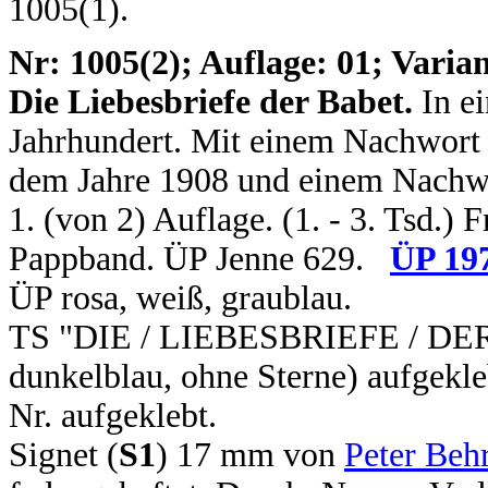
1005(1).
N
r: 1005(2); Auflage: 01; Varian
Die Liebesbriefe der Babet.
In ei
Jahrhundert. Mit einem Nachwort
dem Jahre 1908 und einem Nachwo
1. (von 2) Auflage. (1. - 3. Tsd.) 
Pappband. ÜP Jenne 629.
ÜP 19
ÜP rosa, weiß, graublau.
TS "DIE / LIEBESBRIEFE / DER
dunkelblau, ohne Sterne) aufgekle
Nr. aufgeklebt.
Signet (
S1
) 17 mm von
Peter Beh