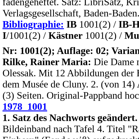
fadengeheftet. Satz: LibriSatz, K
Verlagsgesellschaft, Baden-Baden
Bibliographie:
IB
1001(2) /
IB-H
I
/1001(2) /
Kästner
1001(2) /
Mus
N
r: 1001(2); Auflage: 02; Varian
Rilke, Rainer Maria:
Die Dame 
Olessak. Mit 12 Abbildungen der 
dem Musée de Cluny. 2. (von 14) Au
(3) Seiten. Original-Pappband hoc
1978_1001
1. Satz des Nachworts geändert.
Bildeinband nach Tafel 4. Titel "