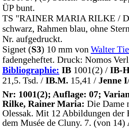
ÜP bunt.
TS "RAINER MARIA RILKE / Die 
schwarz, Rahmen blau, ohne Stern
Nr. aufgedruckt.
Signet (
S3
) 10 mm von
Walter Ti
fadengeheftet. Druck: Nomos Verl
Bibliographie:
IB
1001(2) /
IB-H
21,5. Tsd. /
IB.M.
15,41 /
Jenne I
N
r: 1001(2); Auflage: 07; Varian
Rilke, Rainer Maria:
Die Dame 
Olessak. Mit 12 Abbildungen der 
dem Musée de Cluny. 7. (von 14) A