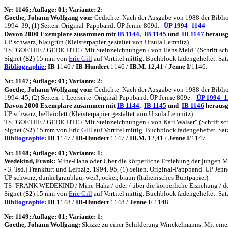
N
r: 1146; Auflage: 01; Variante: 2:
Goethe, Johann Wolfgang von:
Gedichte. Nach der Ausgabe von 1988 der Bibliot
1994. 39, (1) Seiten. Original-Pappband. ÜP Jenne 809d.
ÜP 1994_1144
Davon 2000 Exemplare zusammen mit
IB 1144
,
IB 1145
und
IB 1147
herausg
ÜP schwarz, blaugrün (Kleisterpapier gestaltet von Ursula Lemnitz).
TS "GOETHE / GEDICHTE / Mit Steinzeichnungen / von Hans Meid" (Schrift schwa
Signet (
S2
) 15 mm von
Eric Gill
auf Vortitel mittig. Buchblock fadengeheftet. 
Bibliographie:
IB
1146 /
IB-Hundert
1146 /
IB.M.
12,41 /
Jenne I
/1146.
N
r: 1147; Auflage: 01; Variante: 2:
Goethe, Johann Wolfgang von:
Gedichte. Nach der Ausgabe von 1988 der Bibliot
1994. 45, (2) Seiten, 1 Leerseite. Original-Pappband. ÜP Jenne 809e.
ÜP 1994_1
Davon 2000 Exemplare zusammen mit
IB 1144
,
IB 1145
und
IB 1146
herausg
ÜP schwarz, hellviolett (Kleisterpapier gestaltet von Ursula Lemnitz).
TS "GOETHE / GEDICHTE / Mit Steinzeichnungen / von Karl Walser" (Schrift schw
Signet (
S2
) 15 mm von
Eric Gill
auf Vortitel mittig. Buchblock fadengeheftet. 
Bibliographie:
IB
1147 /
IB-Hundert
1147 /
IB.M.
12,41 /
Jenne I
/1147.
N
r: 1148; Auflage: 01; Variante: 1:
Wedekind, Frank:
Mine-Haha oder Über die körperliche Erziehung der jungen Mä
- 3. Tsd.) Frankfurt und Leipzig. 1994. 95, (1) Seiten. Original-Pappband. ÜP Jenn
ÜP schwarz, dunkelgraublau, weiß, ocker, braun (Italienisches Buntpapier).
TS "FRANK WEDEKIND / Mine-Haha / oder / über die körperliche Erziehung / der
Signet (
S2
) 15 mm von
Eric Gill
auf Vortitel mittig. Buchblock fadengeheftet. 
Bibliographie:
IB
1148 /
IB-Hundert
1148 /
Jenne I
/ 1148.
N
r: 1149; Auflage: 01; Variante: 1:
Goethe, Johann Wolfgang:
Skizze zu einer Schilderung Winckelmanns. Mit eine