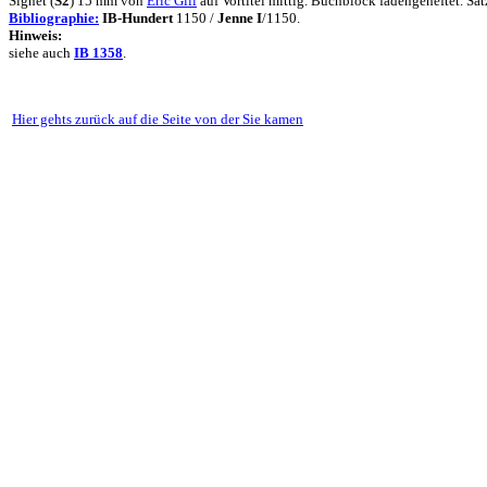
Signet (
S2
) 15 mm von
Eric Gill
auf Vortitel mittig. Buchblock fadengeheftet. 
Bibliographie:
IB-Hundert
1150 /
Jenne I
/1150.
Hinweis:
siehe auch
IB
1358
.
Hier gehts zurück auf die Seite von der Sie kamen