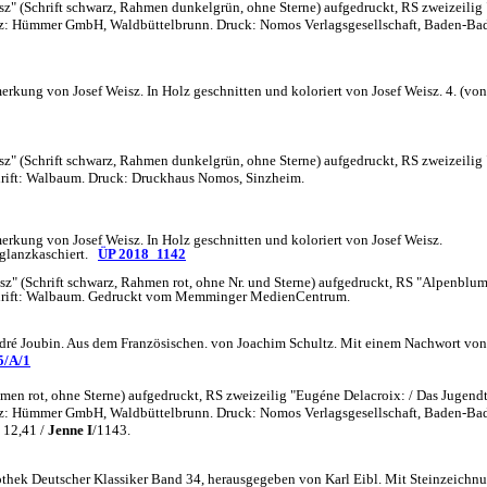
sz" (Schrift schwarz, Rahmen dunkelgrün, ohne Sterne) aufgedruckt, RS zweizeilig
Satz: Hümmer GmbH, Waldbüttelbrunn. Druck: Nomos Verlagsgesellschaft, Baden-Ba
ng von Josef Weisz. In Holz geschnitten und koloriert von Josef Weisz. 4. (von 4)
sz" (Schrift schwarz, Rahmen dunkelgrün, ohne Sterne) aufgedruckt, RS zweizeilig
chrift: Walbaum. Druck: Druckhaus Nomos, Sinzheim.
kung von Josef Weisz. In Holz geschnitten und koloriert von Josef Weisz.
hglanzkaschiert.
ÜP 2018_1142
sz" (Schrift schwarz, Rahmen rot, ohne Nr. und Sterne) aufgedruckt, RS "Alpenblum
 Schrift: Walbaum. Gedruckt vom Memminger MedienCentrum.
 Joubin. Aus dem Französischen. von Joachim Schultz. Mit einem Nachwort von Ral
5/A/1
men rot, ohne Sterne) aufgedruckt, RS zweizeilig "Eugéne Delacroix: / Das Jugend
Satz: Hümmer GmbH, Waldbüttelbrunn. Druck: Nomos Verlagsgesellschaft, Baden-Ba
12,41 /
Jenne I
/1143.
hek Deutscher Klassiker Band 34, herausgegeben von Karl Eibl. Mit Steinzeichnungen