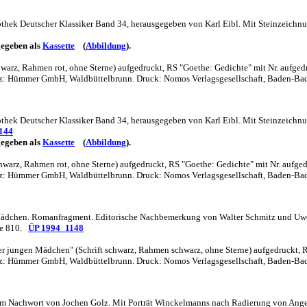
hek Deutscher Klassiker Band 34, herausgegeben von Karl Eibl. Mit Steinzeichnunge
egeben als
Kassette
(
Abbildung
).
rz, Rahmen rot, ohne Sterne) aufgedruckt, RS "Goethe: Gedichte" mit Nr. aufged
Satz: Hümmer GmbH, Waldbüttelbrunn. Druck: Nomos Verlagsgesellschaft, Baden-Ba
hek Deutscher Klassiker Band 34, herausgegeben von Karl Eibl. Mit Steinzeichnungen
144
egeben als
Kassette
(
Abbildung
).
arz, Rahmen rot, ohne Sterne) aufgedruckt, RS "Goethe: Gedichte" mit Nr. aufged
Satz: Hümmer GmbH, Waldbüttelbrunn. Druck: Nomos Verlagsgesellschaft, Baden-Ba
dchen. Romanfragment. Editorische Nachbemerkung von Walter Schmitz und Uwe Schn
e 810.
ÜP 1994_1148
 jungen Mädchen" (Schrift schwarz, Rahmen schwarz, ohne Sterne) aufgedruckt, 
Satz: Hümmer GmbH, Waldbüttelbrunn. Druck: Nomos Verlagsgesellschaft, Baden-Ba
m Nachwort von Jochen Golz. Mit Porträt Winckelmanns nach Radierung von Angelika