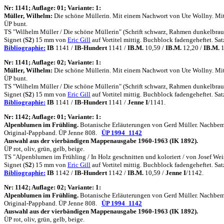
N
r: 1141; Auflage: 01; Variante: 1:
Müller, Wilhelm:
Die schöne Müllerin. Mit einem Nachwort von Ute Wollny. Mit 7 P
ÜP bunt.
TS "Wilhelm Müller / Die schöne Müllerin" (Schrift schwarz, Rahmen dunkelbraun
Signet (
S2
) 15 mm von
Eric Gill
auf Vortitel mittig. Buchblock fadengeheftet. 
Bibliographie:
IB
1141 /
IB-Hundert
1141 /
IB.M.
10,59 /
IB.M.
12,20 /
IB.M.
1
N
r: 1141; Auflage: 02; Variante: 1:
Müller, Wilhelm:
Die schöne Müllerin. Mit einem Nachwort von Ute Wollny. Mit 7 
ÜP bunt.
TS "Wilhelm Müller / Die schöne Müllerin" (Schrift schwarz, Rahmen dunkelbraun
Signet (
S2
) 15 mm von
Eric Gill
auf Vortitel mittig. Buchblock fadengeheftet. 
Bibliographie:
IB
1141 /
IB-Hundert
1141 /
Jenne I
/1141.
N
r: 1142; Auflage: 01; Variante: 1:
Alpenblumen im Frühling.
Botanische Erläuterungen von Gerd Müller. Nachbemerku
Original-Pappband. ÜP Jenne 808.
ÜP 1994_1142
Auswahl aus der vierbändigen Mappenausgabe 1960-1963 (IK 1892).
ÜP rot, oliv, grün, gelb, beige.
TS "Alpenblumen im Frühling / In Holz geschnitten und koloriert / von Josef Wei
Signet (
S2
) 15 mm von
Eric Gill
auf Vortitel mittig. Buchblock fadengeheftet. 
Bibliographie:
IB
1142 /
IB-Hundert
1142 /
IB.M.
10,59 /
Jenne I
/1142.
N
r: 1142; Auflage: 02; Variante: 1:
Alpenblumen im Frühling.
Botanische Erläuterungen von Gerd Müller. Nachbemerku
Original-Pappband. ÜP Jenne 808.
ÜP 1994_1142
Auswahl aus der vierbändigen Mappenausgabe 1960-1963 (IK 1892).
ÜP rot, oliv, grün, gelb, beige.