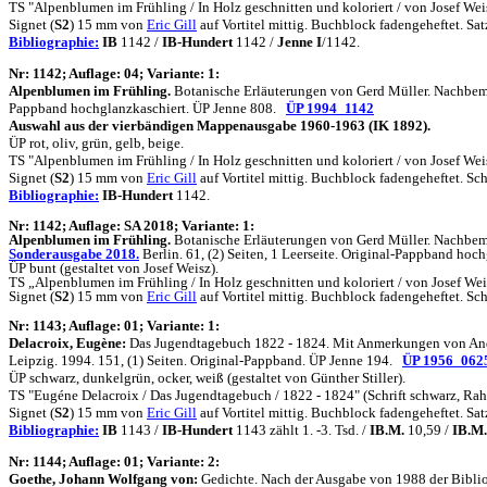
TS "Alpenblumen im Frühling / In Holz geschnitten und koloriert / von Josef Wei
Signet (
S2
) 15 mm von
Eric Gill
auf Vortitel mittig. Buchblock fadengeheftet. 
Bibliographie:
IB
1142 /
IB-Hundert
1142 /
Jenne I
/1142.
N
r: 1142; Auflage: 04; Variante: 1:
Alpenblumen im Frühling.
Botanische Erläuterungen von Gerd Müller. Nachbemerku
Pappband hochglanzkaschiert. ÜP Jenne 808.
ÜP 1994_1142
Auswahl aus der vierbändigen Mappenausgabe 1960-1963 (IK 1892).
ÜP rot, oliv, grün, gelb, beige.
TS "Alpenblumen im Frühling / In Holz geschnitten und koloriert / von Josef Wei
Signet (
S2
) 15 mm von
Eric Gill
auf Vortitel mittig. Buchblock fadengeheftet. S
Bibliographie:
IB-Hundert
1142.
N
r: 1142; Auflage: SA 2018; Variante: 1:
Alpenblumen im Frühling.
Botanische Erläuterungen von Gerd Müller. Nachbemer
Sonderausgabe 2018.
Berlin. 61, (2) Seiten, 1 Leerseite. Original-Pappband hoc
ÜP bunt (gestaltet von Josef Weisz).
TS „Alpenblumen im Frühling / In Holz geschnitten und koloriert / von Josef Wei
Signet (
S2
) 15 mm von
Eric Gill
auf Vortitel mittig. Buchblock fadengeheftet.
N
r: 1143; Auflage: 01; Variante: 1:
Delacroix, Eugène:
Das Jugendtagebuch 1822 - 1824. Mit Anmerkungen von André
Leipzig. 1994. 151, (1) Seiten. Original-Pappband. ÜP Jenne 194.
ÜP 1956_062
ÜP schwarz, dunkelgrün, ocker, weiß (gestaltet von Günther Stiller).
TS "Eugéne Delacroix / Das Jugendtagebuch / 1822 - 1824" (Schrift schwarz, Rah
Signet (
S2
) 15 mm von
Eric Gill
auf Vortitel mittig. Buchblock fadengeheftet. 
Bibliographie:
IB
1143 /
IB-Hundert
1143 zählt 1. -3. Tsd. /
IB.M.
10,59 /
IB.M.
N
r: 1144; Auflage: 01; Variante: 2:
Goethe, Johann Wolfgang von:
Gedichte. Nach der Ausgabe von 1988 der Bibliot