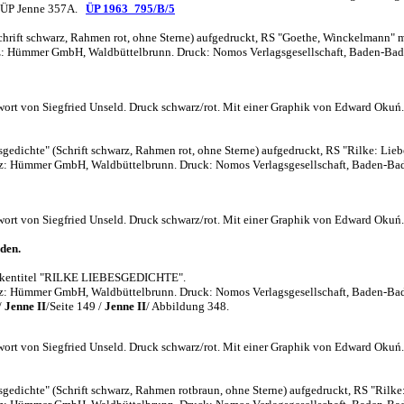
. ÜP Jenne 357A.
ÜP 1963_795/B/5
hrift schwarz, Rahmen rot, ohne Sterne) aufgedruckt, RS "Goethe, Winckelmann" mi
atz: Hümmer GmbH, Waldbüttelbrunn. Druck: Nomos Verlagsgesellschaft, Baden-Bad
ort von Siegfried Unseld. Druck schwarz/rot. Mit einer Graphik von Edward Okuń. 1. 
e" (Schrift schwarz, Rahmen rot, ohne Sterne) aufgedruckt, RS "Rilke: Liebes
Satz: Hümmer GmbH, Waldbüttelbrunn. Druck: Nomos Verlagsgesellschaft, Baden-Ba
ort von Siegfried Unseld. Druck schwarz/rot. Mit einer Graphik von Edward Okuń. 1. 
den.
ückentitel "RILKE LIEBESGEDICHTE".
Satz: Hümmer GmbH, Waldbüttelbrunn. Druck: Nomos Verlagsgesellschaft, Baden-Ba
/
Jenne II
/Seite 149 /
Jenne II
/ Abbildung 348.
ort von Siegfried Unseld. Druck schwarz/rot. Mit einer Graphik von Edward Okuń. 6.
e" (Schrift schwarz, Rahmen rotbraun, ohne Sterne) aufgedruckt, RS "Rilke: L