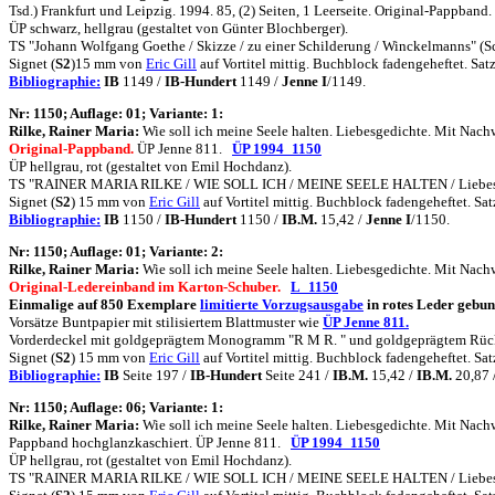
Tsd.) Frankfurt und Leipzig. 1994. 85, (2) Seiten, 1 Leerseite. Original-Pappband
ÜP schwarz, hellgrau (gestaltet von Günter Blochberger).
TS "Johann Wolfgang Goethe / Skizze / zu einer Schilderung / Winckelmanns" (Sc
Signet (
S2
)15 mm von
Eric Gill
auf Vortitel mittig. Buchblock fadengeheftet. S
Bibliographie:
IB
1149 /
IB-Hundert
1149 /
Jenne I
/1149.
N
r: 1150; Auflage: 01; Variante: 1:
Rilke, Rainer Maria:
Wie soll ich meine Seele halten. Liebesgedichte. Mit Nachw
Original-Pappband.
ÜP Jenne 811.
ÜP 1994_1150
ÜP hellgrau, rot (gestaltet von Emil Hochdanz).
TS "RAINER MARIA RILKE / WIE SOLL ICH / MEINE SEELE HALTEN / Liebesgedicht
Signet (
S2
) 15 mm von
Eric Gill
auf Vortitel mittig. Buchblock fadengeheftet. 
Bibliographie:
IB
1150 /
IB-Hundert
1150 /
IB.M.
15,42 /
Jenne I
/1150.
N
r: 1150; Auflage: 01; Variante: 2:
Rilke, Rainer Maria:
Wie soll ich meine Seele halten. Liebesgedichte. Mit Nachw
Original-Ledereinband im Karton-Schuber.
L_1150
Einmalige auf 850 Exemplare
limitierte Vorzugsausgabe
in rotes Leder gebun
Vorsätze Buntpapier mit stilisiertem Blattmuster wie
ÜP Jenne 811.
Vorderdeckel mit goldgeprägtem Monogramm "R M R. " und goldgeprägtem R
Signet (
S2
) 15 mm von
Eric Gill
auf Vortitel mittig. Buchblock fadengeheftet. 
Bibliographie:
IB
Seite 197 /
IB-Hundert
Seite 241 /
IB.M.
15,42 /
IB.M.
20,87 
N
r: 1150; Auflage: 06; Variante: 1:
Rilke, Rainer Maria:
Wie soll ich meine Seele halten. Liebesgedichte. Mit Nachw
Pappband hochglanzkaschiert. ÜP Jenne 811.
ÜP 1994_1150
ÜP hellgrau, rot (gestaltet von Emil Hochdanz).
TS "RAINER MARIA RILKE / WIE SOLL ICH / MEINE SEELE HALTEN / Liebesgedicht