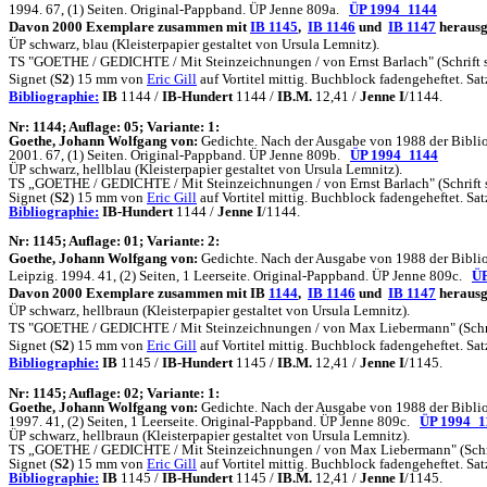
1994. 67, (1) Seiten. Original-Pappband. ÜP Jenne 809a.
ÜP 1994_1144
Davon 2000 Exemplare zusammen mit
IB 1145
,
IB 1146
und
IB 1147
herausg
ÜP schwarz, blau (Kleisterpapier gestaltet von Ursula Lemnitz).
TS "GOETHE / GEDICHTE / Mit Steinzeichnungen / von Ernst Barlach" (Schrift sc
Signet (
S2
) 15 mm von
Eric Gill
auf Vortitel mittig. Buchblock fadengeheftet. 
Bibliographie:
IB
1144 /
IB-Hundert
1144 /
IB.M.
12,41 /
Jenne I
/1144.
N
r: 1144; Auflage: 05; Variante: 1:
Goethe, Johann Wolfgang von:
Gedichte. Nach der Ausgabe von 1988 der Bibliot
2001. 67, (1) Seiten. Original-Pappband. ÜP Jenne 809b.
ÜP 1994_1144
ÜP schwarz, hellblau (Kleisterpapier gestaltet von Ursula Lemnitz).
TS „GOETHE / GEDICHTE / Mit Steinzeichnungen / von Ernst Barlach" (Schrift sc
Signet (
S2
) 15 mm von
Eric Gill
auf Vortitel mittig. Buchblock fadengeheftet. 
Bibliographie:
IB-Hundert
1144 /
Jenne I
/1144.
N
r: 1145; Auflage: 01; Variante: 2:
Goethe, Johann Wolfgang von:
Gedichte. Nach der Ausgabe von 1988 der Bibliot
Leipzig. 1994. 41, (2) Seiten, 1 Leerseite. Original-Pappband. ÜP Jenne 809c.
ÜP
Davon 2000 Exemplare zusammen mit IB
1144
,
IB 1146
und
IB 1147
herausg
ÜP schwarz, hellbraun (Kleisterpapier gestaltet von Ursula Lemnitz).
TS "GOETHE / GEDICHTE / Mit Steinzeichnungen / von Max Liebermann" (Schrift 
Signet (
S2
) 15 mm von
Eric Gill
auf Vortitel mittig. Buchblock fadengeheftet. 
Bibliographie:
IB
1145 /
IB-Hundert
1145 /
IB.M.
12,41 /
Jenne I
/1145.
N
r: 1145; Auflage: 02; Variante: 1:
Goethe, Johann Wolfgang von:
Gedichte. Nach der Ausgabe von 1988 der Biblio
1997. 41, (2) Seiten, 1 Leerseite. Original-Pappband. ÜP Jenne 809c.
ÜP 1994_1
ÜP schwarz, hellbraun (Kleisterpapier
gestaltet von Ursula Lemnitz)
.
TS „GOETHE / GEDICHTE / Mit Steinzeichnungen / von Max Liebermann" (Schrift 
Signet (
S2
) 15 mm von
Eric Gill
auf Vortitel mittig. Buchblock fadengeheftet. 
Bibliographie:
IB
1145 /
IB-Hundert
1145
/
IB.M.
12,41
/
Jenne I
/1145.