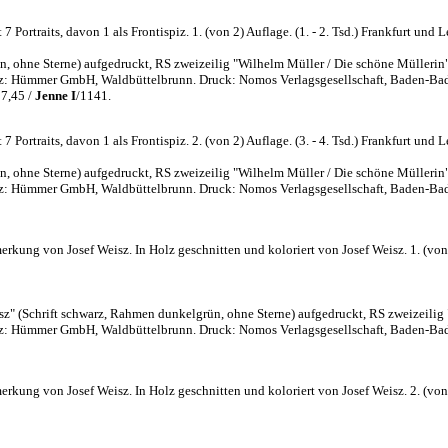
ortraits, davon 1 als Frontispiz. 1. (von 2) Auflage. (1. - 2. Tsd.) Frankfurt und 
, ohne Sterne) aufgedruckt, RS zweizeilig "Wilhelm Müller / Die schöne Müllerin"
Satz: Hümmer GmbH, Waldbüttelbrunn. Druck: Nomos Verlagsgesellschaft, Baden-Ba
7,45 /
Jenne I
/1141.
Portraits, davon 1 als Frontispiz. 2. (von 2) Auflage. (3. - 4. Tsd.) Frankfurt und
, ohne Sterne) aufgedruckt, RS zweizeilig "Wilhelm Müller / Die schöne Müllerin"
Satz: Hümmer GmbH, Waldbüttelbrunn. Druck: Nomos Verlagsgesellschaft, Baden-Ba
ng von Josef Weisz. In Holz geschnitten und koloriert von Josef Weisz. 1. (von 4) A
sz" (Schrift schwarz, Rahmen dunkelgrün, ohne Sterne) aufgedruckt, RS zweizeilig
Satz: Hümmer GmbH, Waldbüttelbrunn. Druck: Nomos Verlagsgesellschaft, Baden-Ba
ng von Josef Weisz. In Holz geschnitten und koloriert von Josef Weisz. 2. (von 4) A