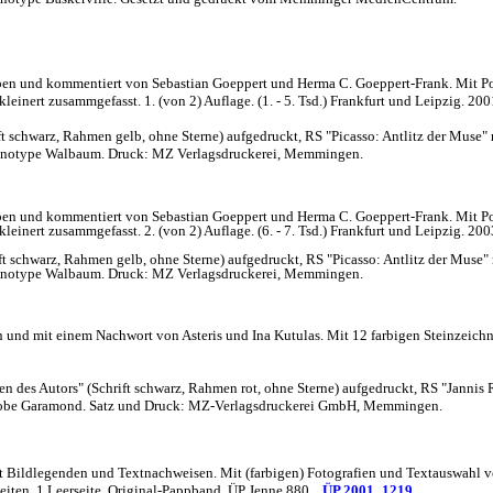
ben und kommentiert von Sebastian Goeppert und Herma C. Goeppert-Frank. Mit Portr
inert zusammgefasst. 1. (von 2) Auflage. (1. - 5. Tsd.) Frankfurt und Leipzig. 200
ift schwarz, Rahmen gelb, ohne Sterne) aufgedruckt, RS "Picasso: Antlitz der Muse" 
 Monotype Walbaum. Druck: MZ Verlagsdruckerei, Memmingen.
ben und kommentiert von Sebastian Goeppert und Herma C. Goeppert-Frank. Mit Portr
inert zusammgefasst. 2. (von 2) Auflage. (6. - 7. Tsd.) Frankfurt und Leipzig. 200
ift schwarz, Rahmen gelb, ohne Sterne) aufgedruckt, RS "Picasso: Antlitz der Muse" 
 Monotype Walbaum. Druck: MZ Verlagsdruckerei, Memmingen.
d mit einem Nachwort von Asteris und Ina Kutulas. Mit 12 farbigen Steinzeichnunge
 des Autors" (Schrift schwarz, Rahmen rot, ohne Sterne) aufgedruckt, RS "Jannis R
 Adobe Garamond. Satz und Druck: MZ-Verlagsdruckerei GmbH, Memmingen.
it Bildlegenden und Textnachweisen. Mit (farbigen) Fotografien und Textauswahl
 Seiten, 1 Leerseite. Original-Pappband. ÜP Jenne 880.
ÜP 2001_1219