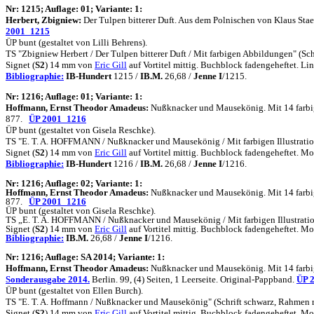
N
r: 1215; Auflage: 01; Variante: 1:
Herbert, Zbigniew:
Der Tulpen bitterer Duft. Aus dem Polnischen von Klaus Staem
2001_1215
ÜP bunt (gestaltet von Lilli Behrens).
TS "Zbigniew Herbert / Der Tulpen bitterer Duft / Mit farbigen Abbildungen" (Sc
Signet (
S2
) 14 mm von
Eric Gill
auf Vortitel mittig. Buchblock fadengeheftet.
Bibliographie:
IB-Hundert
1215 /
IB.M.
26,68 /
Jenne I
/1215.
N
r: 1216; Auflage: 01; Variante: 1:
Hoffmann, Ernst Theodor Amadeus:
Nußknacker und Mausekönig. Mit 14 farbigen
877.
ÜP 2001_1216
ÜP bunt (gestaltet von Gisela Reschke).
TS "E. T. A. HOFFMANN / Nußknacker und Mausekönig / Mit farbigen Illustratio
Signet (
S2
) 14 mm von
Eric Gill
auf Vortitel mittig. Buchblock fadengeheftet.
Bibliographie:
IB-Hundert
1216 /
IB.M.
26,68 /
Jenne I
/1216.
N
r: 1216; Auflage: 02; Variante: 1:
Hoffmann, Ernst Theodor Amadeus:
Nußknacker und Mausekönig. Mit 14 farbigen
877.
ÜP 2001_1216
ÜP bunt (gestaltet von Gisela Reschke).
TS „E. T. A. HOFFMANN / Nußknacker und Mausekönig / Mit farbigen Illustratio
Signet (
S2
) 14 mm von
Eric Gill
auf Vortitel mittig. Buchblock fadengeheftet.
Bibliographie:
IB.M.
26,68 /
Jenne I
/1216.
N
r: 1216; Auflage: SA 2014; Variante: 1:
Hoffmann, Ernst Theodor Amadeus:
Nußknacker und Mausekönig. Mit 14 farbi
Sonderausgabe 2014.
Berlin. 99, (4) Seiten, 1 Leerseite. Original-Pappband.
ÜP 
ÜP bunt (gestaltet von Ellen Burch).
TS "E. T. A. Hoffmann / Nußknacker und Mausekönig" (Schrift schwarz, Rahmen 
Signet (
S2
) 14 mm von
Eric Gill
auf Vortitel mittig. Buchblock fadengeheftet.