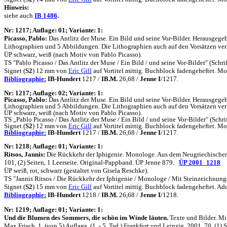
Hinweis:
siehe auch
IB
1486
.
N
r: 1217; Auflage: 01; Variante: 1:
Picasso, Pablo:
Das Antlitz der Muse. Ein Bild und seine Vor-Bilder. Herausgege
Lithographien und 5 Abbildungen. Die Lithographien auch auf den Vorsätzen verkle
ÜP schwarz, weiß (nach Motiv von Pablo Picasso).
TS "Pablo Picasso / Das Antlitz der Muse / Ein Bild / und seine Vor-Bilder" (Schr
Signet (
S2
) 12 mm von
Eric Gill
auf Vortitel mittig. Buchblock fadengeheftet.
Bibliographie:
IB-Hundert
1217 /
IB.M.
26,68 /
Jenne I
/1217.
N
r: 1217; Auflage: 02; Variante: 1:
Picasso, Pablo:
Das Antlitz der Muse. Ein Bild und seine Vor-Bilder. Herausgege
Lithographien und 5 Abbildungen. Die Lithographien auch auf den Vorsätzen verkle
ÜP schwarz, weiß (nach Motiv von Pablo Picasso).
TS „Pablo Picasso / Das Antlitz der Muse / Ein Bild / und seine Vor-Bilder" (Schr
Signet (
S2
) 12 mm von
Eric Gill
auf Vortitel mittig. Buchblock fadengeheftet.
Bibliographie:
IB-Hundert
1217 /
IB.M.
26,68 /
Jenne I
/1217.
N
r: 1218; Auflage: 01; Variante: 1:
Ritsos, Jannis:
Die Rückkehr der Iphigenie. Monologe. Aus dem Neugriechischen un
101, (2) Seiten, 1 Leerseite. Original-Pappband. ÜP Jenne 879.
ÜP 2001_1218
ÜP weiß, rot, schwarz (gestaltet von Gisela Reschke).
TS "Jannis Ritsos / Die Rückkehr der Iphigenie / Monologe / Mit Steinzeichnungen
Signet (
S2
) 15 mm von
Eric Gill
auf Vortitel mittig. Buchblock fadengeheftet.
Bibliographie:
IB-Hundert
1218 /
IB.M.
26,68 /
Jenne I
/1218.
N
r: 1219; Auflage: 01; Variante: 1:
Und die Blumen des Sommers, die schön im Winde läuten.
Texte und Bilder. M
Max Frisch. 1. (von 5) Auflage. (1. - 5. Tsd.) Frankfurt und Leipzig. 2001. 70, (1)