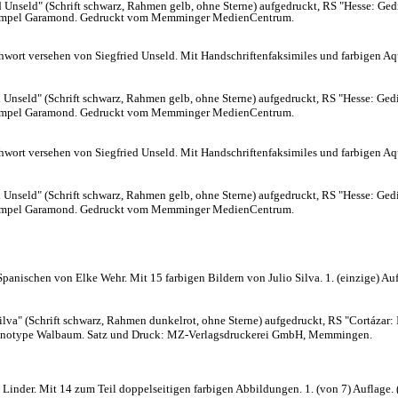
Unseld" (Schrift schwarz, Rahmen gelb, ohne Sterne) aufgedruckt, RS "Hesse: Gedi
 Stempel Garamond. Gedruckt vom Memminger MedienCentrum.
ort versehen von Siegfried Unseld. Mit Handschriftenfaksimiles und farbigen Aquar
Unseld" (Schrift schwarz, Rahmen gelb, ohne Sterne) aufgedruckt, RS "Hesse: Gedi
 Stempel Garamond. Gedruckt vom Memminger MedienCentrum.
rt versehen von Siegfried Unseld. Mit Handschriftenfaksimiles und farbigen Aquar
Unseld" (Schrift schwarz, Rahmen gelb, ohne Sterne) aufgedruckt, RS "Hesse: Gedi
 Stempel Garamond. Gedruckt vom Memminger MedienCentrum.
ischen von Elke Wehr. Mit 15 farbigen Bildern von Julio Silva. 1. (einzige) Auflage
 Silva" (Schrift schwarz, Rahmen dunkelrot, ohne Sterne) aufgedruckt, RS "Cortázar:
 Monotype Walbaum. Satz und Druck: MZ-Verlagsdruckerei GmbH, Memmingen.
nder. Mit 14 zum Teil doppelseitigen farbigen Abbildungen. 1. (von 7) Auflage. (1. 