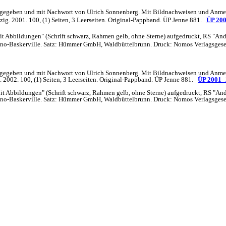
ausgegeben und mit Nachwort von Ulrich Sonnenberg. Mit Bildnachweisen und Anme
pzig. 2001. 100, (1) Seiten, 3 Leerseiten. Original-Pappband. ÜP Jenne 881.
ÜP 20
 Mit Abbildungen" (Schrift schwarz, Rahmen gelb, ohne Sterne) aufgedruckt, RS "And
Mono-Baskerville. Satz: Hümmer GmbH, Waldbüttelbrunn. Druck: Nomos Verlagsgese
ausgegeben und mit Nachwort von Ulrich Sonnenberg. Mit Bildnachweisen und Anme
g. 2002. 100, (1) Seiten, 3 Leerseiten. Original-Pappband. ÜP Jenne 881.
ÜP 2001_
 Mit Abbildungen" (Schrift schwarz, Rahmen gelb, ohne Sterne) aufgedruckt, RS "And
Mono-Baskerville. Satz: Hümmer GmbH, Waldbüttelbrunn. Druck: Nomos Verlagsgese