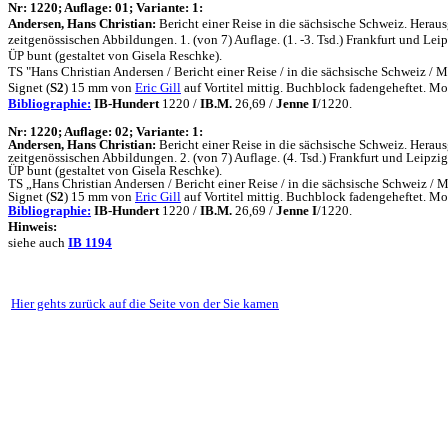
N
r: 1220; Auflage: 01; Variante: 1:
Andersen, Hans Christian:
Bericht einer Reise in die sächsische Schweiz. Her
zeitgenössischen Abbildungen. 1. (von 7) Auflage. (1. -3. Tsd.) Frankfurt und Lei
ÜP bunt (gestaltet von Gisela Reschke).
TS "Hans Christian Andersen / Bericht einer Reise / in die sächsische Schweiz /
Signet (
S2
) 15 mm von
Eric Gill
auf Vortitel mittig. Buchblock fadengeheftet. 
Bibliographie:
IB-Hundert
1220 /
IB.M.
26,69 /
Jenne I
/1220.
N
r: 1220; Auflage: 02; Variante: 1:
Andersen, Hans Christian:
Bericht einer Reise in die sächsische Schweiz. Her
zeitgenössischen Abbildungen. 2. (von 7) Auflage. (4. Tsd.) Frankfurt und Leipzi
ÜP bunt (gestaltet von Gisela Reschke).
TS „Hans Christian Andersen / Bericht einer Reise / in die sächsische Schweiz /
Signet (
S2
) 15 mm von
Eric Gill
auf Vortitel mittig. Buchblock fadengeheftet. 
Bibliographie:
IB-Hundert
1220 /
IB.M.
26,69 /
Jenne I
/1220.
Hinweis:
siehe auch
IB
1194
Hier gehts zurück auf die Seite von der Sie kamen