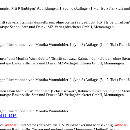
mler. Mit 9 (farbigen) Abbildungen. 1. (von 6) Auflage. (1. - 5. Tsd.) Frankfurt un
hrift schwarz, Rahmen dunkelbraun, ohne Sterne) aufgedruckt, RS "Herbert: Tulpen"
 Linotype Sabon. Satz und Druck: MZ-Verlagsdruckerei GmbH, Memmingen.
 Illustrationen von Monika Wurmdobler. 1. (von 3) Auflage. (1. - 4. Tsd.) Frankfu
nen / von Monika Wurmdobler" (Schrift schwarz, Rahmen dunkelbraun, ohne Sterne
 Monotype Baskerville. Satz und Druck: MZ-Verlagsdruckerei GmbH, Memmingen.
 Illustrationen von Monika Wurmdobler. 2. (von 3) Auflage. (5. - 7. Tsd.) Frankfu
nen / von Monika Wurmdobler" (Schrift schwarz, Rahmen dunkelbraun, ohne Sterne
 Monotype Baskerville. Satz und Druck: MZ-Verlagsdruckerei GmbH, Memmingen.
gen Illustrationen von Monika Wurmdobler.
2014_1216
rot,
ohne Nr.
und Sterne) aufgedruckt, RS "Nußknacker und Mausekönig"
ohne Nr.
 Monotype Baskerville. Gesetzt und gedruckt vom Memminger MedienCentrum.