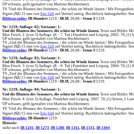
ÜP schwarz, gelb (gestaltet von Martina Hochheimer).
TS "Und die Blumen des Sommers, / die schön im Winde läuten / Mit Fotografien
Signet (
S2
) 15 mm von
Eric Gill
auf Vortitel mittig. Buchblock fadengeheftet. 
Bibliographie:
IB-Hundert
1219 /
IB.M.
26,68 /
Jenne I
/1219.
N
r: 1219; Auflage: 02; Variante: 1:
Und die Blumen des Sommers, die schön im Winde läuten.
Texte und Bilder. Mi
Max Frisch.
2. (von 5) Auflage. (6. - 7. Tsd.) Frankfurt und Leipzig. 2002. 70, (1
ÜP schwarz, gelb (gestaltet von Martina Hochheimer).
TS „Und die Blumen des Sommers, / die schön im Winde läuten / Mit Fotografien
Signet (
S2
) 15 mm von
Eric Gill
auf Vortitel mittig. Buchblock fadengeheftet. 
Bibliographie:
IB-Hundert
1219 /
IB.M.
26,68 /
Jenne I
/1219.
N
r: 1219; Auflage: 03; Variante: 1:
Und die Blumen des Sommers, die schön im Winde läuten.
Texte und Bilder. Mi
Max Frisch.
3. (von 5) Auflage. (8. - 9. Tsd.) Frankfurt und Leipzig. 2004. 70, (1
ÜP schwarz, gelb (gestaltet von Martina Hochheimer).
TS „Und die Blumen des Sommers, / die schön im Winde läuten / Mit Fotografien
Signet (
S2
) 15 mm von
Eric Gill
auf Vortitel mittig. Buchblock fadengeheftet. 
Bibliographie:
IB-Hundert
1219 /
IB.M.
26,68 /
Jenne I
/1219.
N
r: 1219; Auflage: 04; Variante: 1:
Und die Blumen des Sommers, die schön im Winde läuten.
Texte und Bilder. M
Max Frisch. 4. (von 5) Auflage. Frankfurt und Leipzig. 2007. 70, (1) Seiten, 1 Le
ÜP schwarz, gelb (gestaltet von Martina Hochheimer).
TS "Und die Blumen des Sommers, / die schön im Winde läuten / Mit Fotografien
Signet (
S2
) 15 mm von
Eric Gill
auf Vortitel mittig. Buchblock fadengeheftet
Bibliographie:
IB-Hundert
1219.
Hinweis:
siehe auch
IB 1241
,
IB 1273
,
IB 1286
,
IB 1311
,
IB 1331
,
IB 1364
.