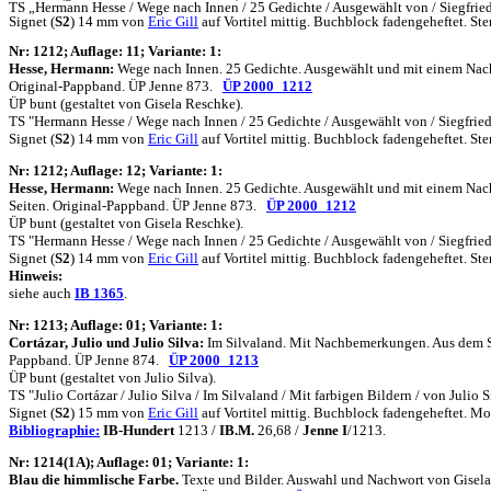
TS „Hermann Hesse / Wege nach Innen / 25 Gedichte / Ausgewählt von / Siegfried 
Signet (
S2
) 14 mm von
Eric Gill
auf Vortitel mittig. Buchblock fadengeheftet.
N
r: 1212; Auflage: 11; Variante: 1:
Hesse, Hermann:
Wege nach Innen. 25 Gedichte. Ausgewählt und mit einem Nachw
Original-Pappband. ÜP Jenne 873.
ÜP 2000_1212
ÜP bunt (gestaltet von Gisela Reschke).
TS "Hermann Hesse / Wege nach Innen / 25 Gedichte / Ausgewählt von / Siegfried 
Signet (
S2
) 14 mm von
Eric Gill
auf Vortitel mittig. Buchblock fadengeheftet.
N
r: 1212; Auflage: 12; Variante: 1:
Hesse, Hermann:
Wege nach Innen. 25 Gedichte. Ausgewählt und mit einem Nachwo
Seiten. Original-Pappband. ÜP Jenne 873.
ÜP 2000_1212
ÜP bunt (gestaltet von Gisela Reschke).
TS "Hermann Hesse / Wege nach Innen / 25 Gedichte / Ausgewählt von / Siegfried 
Signet (
S2
) 14 mm von
Eric Gill
auf Vortitel mittig. Buchblock fadengeheftet.
Hinweis:
siehe auch
IB 1365
.
N
r: 1213; Auflage: 01; Variante: 1:
Cortázar, Julio und Julio Silva:
Im Silvaland. Mit Nachbemerkungen. Aus dem Span
Pappband. ÜP Jenne 874.
ÜP 2000_1213
ÜP bunt (gestaltet von Julio Silva).
TS "Julio Cortázar / Julio Silva / Im Silvaland / Mit farbigen Bildern / von Julio
Signet (
S2
) 15 mm von
Eric Gill
auf Vortitel mittig. Buchblock fadengeheftet.
Bibliographie:
IB-Hundert
1213 /
IB.M.
26,68 /
Jenne I
/1213.
N
r: 1214(1A); Auflage: 01; Variante: 1:
Blau die himmlische Farbe.
Texte und Bilder. Auswahl und Nachwort von Gisela Li