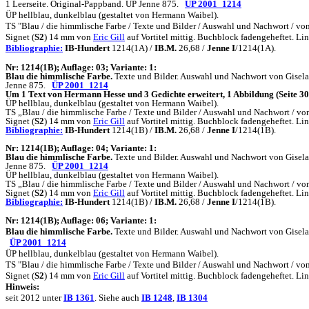
1 Leerseite. Original-Pappband. ÜP Jenne 875.
ÜP 2001_1214
ÜP hellblau, dunkelblau (gestaltet von Hermann Waibel).
TS "Blau / die himmlische Farbe / Texte und Bilder / Auswahl und Nachwort / von
Signet (
S2
) 14 mm von
Eric Gill
auf Vortitel mittig. Buchblock fadengeheftet. 
Bibliographie:
IB-Hundert
1214(1A) /
IB.M.
26,68 /
Jenne I
/1214(1A).
N
r: 1214(1B); Auflage: 03; Variante: 1:
Blau die himmlische Farbe.
Texte und Bilder. Auswahl und Nachwort von Gisela L
Jenne 875.
ÜP 2001_1214
Um 1 Text von Hermann Hesse und 3 Gedichte erweitert, 1 Abbildung (Seite 30
ÜP hellblau, dunkelblau (gestaltet von Hermann Waibel).
TS „Blau / die himmlische Farbe / Texte und Bilder / Auswahl und Nachwort / von
Signet (
S2
) 14 mm von
Eric Gill
auf Vortitel mittig. Buchblock fadengeheftet.
Bibliographie:
IB-Hundert
1214(1B) /
IB.M.
26,68 /
Jenne I
/1214(1B).
N
r: 1214(1B); Auflage: 04; Variante: 1:
Blau die himmlische Farbe.
Texte und Bilder. Auswahl und Nachwort von Gisela L
Jenne 875.
ÜP 2001_1214
ÜP hellblau, dunkelblau (gestaltet von Hermann Waibel).
TS „Blau / die himmlische Farbe / Texte und Bilder / Auswahl und Nachwort / von
Signet (
S2
) 14 mm von
Eric Gill
auf Vortitel mittig. Buchblock fadengeheftet.
Bibliographie:
IB-Hundert
1214(1B) /
IB.M.
26,68 /
Jenne I
/1214(1B).
N
r: 1214(1B); Auflage: 06; Variante: 1:
Blau die himmlische Farbe.
Texte und Bilder. Auswahl und Nachwort von Gisela L
ÜP 2001_1214
ÜP hellblau, dunkelblau (gestaltet von Hermann Waibel).
TS "Blau / die himmlische Farbe / Texte und Bilder / Auswahl und Nachwort / von
Signet (
S2
) 14 mm von
Eric Gill
auf Vortitel mittig. Buchblock fadengeheftet.
Hinweis:
seit 2012 unter
IB
1361
. Siehe auch
IB 1248
,
IB 1304