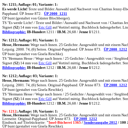
N
r: 1211; Auflage: 01; Variante: 1:
Es werde Licht!
Texte und Bilder. Auswahl und Nachwort von Charitas Jenny-Ebelin
Pappband. ÜP Jenne 872.
ÜP 2000_1211
ÜP bunt (gestaltet von Günter Blochberger).
TS "Es werde Licht! / Texte und Bilder / Auswahl und Nachwort von / Charitas Je
Signet (
S2
) 14 mm von
Eric Gill
auf Vortitel mittig. Buchblock fadengeheftet.
Bibliographie:
IB-Hundert
1211 /
IB.M.
26,68 /
Jenne I
/1211.
N
r: 1212; Auflage: 01; Variante: 1:
Hesse, Hermann:
Wege nach Innen. 25 Gedichte. Ausgewählt und mit einem Nachwo
Leipzig. 2000. 74, (6) Seiten. Original-Pappband. ÜP Jenne 873.
ÜP 2000_1212
ÜP bunt (gestaltet von Gisela Reschke).
TS "Hermann Hesse / Wege nach Innen / 25 Gedichte / Ausgewählt von / Siegfried 
Signet (
S2
) 14 mm von
Eric Gill
auf Vortitel mittig. Buchblock fadengeheftet. 
Bibliographie:
IB-Hundert
1212 /
IB.M.
26,68 /
Jenne I
/1212.
N
r: 1212; Auflage: 03; Variante: 1:
Hesse, Hermann:
Wege nach Innen. 25 Gedichte. Ausgewählt und mit einem Nachwo
Leipzig. 2001. 74, (6) Seiten. Original-Pappband. ÜP Jenne 873.
ÜP 2000_1212
ÜP bunt (gestaltet von Gisela Reschke).
TS "Hermann Hesse / Wege nach Innen / 25 Gedichte / Ausgewählt von / Siegfried 
Signet (
S2
) 14 mm von
Eric Gill
auf Vortitel mittig. Buchblock fadengeheftet. 
Bibliographie:
IB-Hundert
1212 /
IB.M.
26,68 /
Jenne I
/1212.
N
r: 1212
; Auflage: 10; Variante: 1:
Hesse, Hermann:
Wege nach Innen. 25 Gedichte. Ausgewählt und mit einem Nachwo
Leerseite. Original-Pappband. ÜP Jenne 873.
ÜP 2000_1212
Eindruck auf Titelrückseite:
"
Insel-Bücherei 1365
/
Sonderausgabe 2012
/ 100 
ÜP bunt (gestaltet von Gisela Reschke).