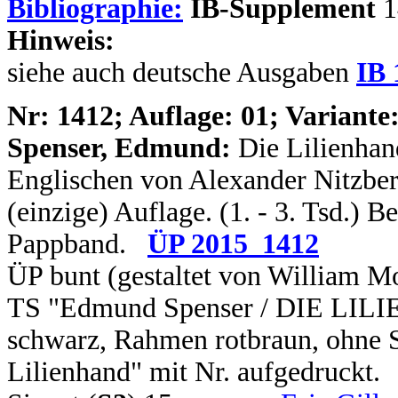
Bibliographie:
IB-Supplement
1
Hinweis:
siehe auch deutsche Ausgaben
IB 
N
r: 1412; Auflage: 01; Variante:
Spenser, Edmund:
Die Lilienhan
Englischen von Alexander Nitzbe
(einzige) Auflage. (1. - 3. Tsd.) B
Pappband.
ÜP 2015_1412
ÜP bunt (gestaltet von William Mo
TS "Edmund Spenser / DIE LILIE
schwarz, Rahmen rotbraun, ohne S
Lilienhand" mit Nr. aufgedruckt.