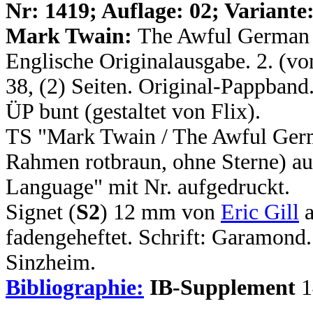
N
r: 1419; Auflage: 02; Variante:
Mark Twain:
The Awful German 
Englische Originalausgabe. 2. (von
38, (2) Seiten. Original-Pappband
ÜP bunt (gestaltet von Flix).
TS "Mark Twain / The Awful Germ
Rahmen rotbraun, ohne Sterne) a
Language" mit Nr. aufgedruckt.
Signet (
S2
) 12 mm von
Eric Gill
a
fadengeheftet. Schrift: Garamon
Sinzheim.
Bibliographie:
IB-Supplement
1