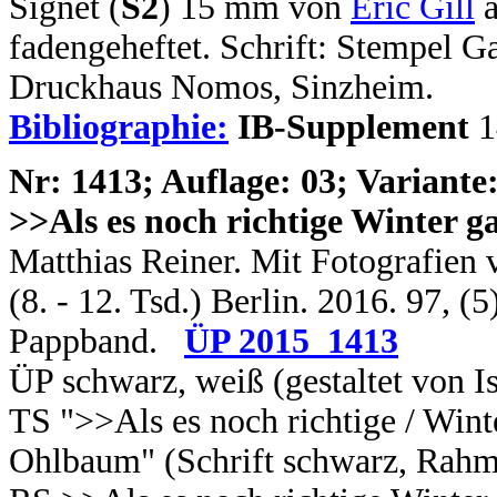
Signet (
S2
) 15 mm von
Eric Gill
a
fadengeheftet. Schrift: Stempel 
Druckhaus Nomos, Sinzheim.
Bibliographie:
IB-Supplement
1
N
r: 1413; Auflage: 03; Variante:
>>Als es noch richtige Winter 
Matthias Reiner. Mit Fotografien 
(8. - 12. Tsd.) Berlin. 2016. 97, (5
Pappband.
ÜP 2015_1413
ÜP schwarz, weiß (gestaltet von 
TS ">>Als es noch richtige / Wint
Ohlbaum" (Schrift schwarz, Rahme