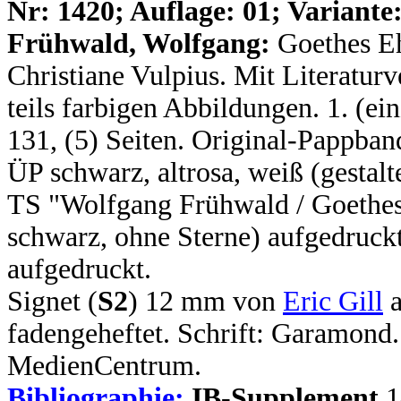
N
r: 1420; Auflage: 01; Variante:
Frühwald, Wolfgang:
Goethes Eh
Christiane Vulpius. Mit Literatur
teils farbigen Abbildungen. 1. (ein
131, (5) Seiten. Original-Pappban
ÜP schwarz, altrosa, weiß (gestal
TS "Wolfgang Frühwald / Goethes
schwarz, ohne Sterne) aufgedruck
aufgedruckt.
Signet (
S2
) 12 mm von
Eric Gill
a
fadengeheftet. Schrift: Garamo
MedienCentrum.
Bibliographie:
IB-Supplement
1