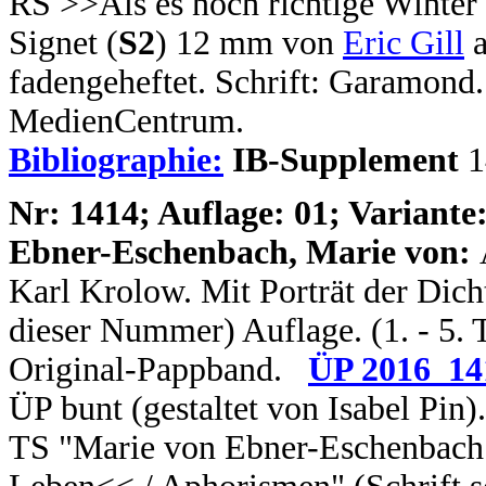
RS >>Als es noch richtige Winter
Signet (
S2
) 12 mm von
Eric Gill
a
fadengeheftet. Schrift: Garamo
MedienCentrum.
Bibliographie:
IB-Supplement
1
N
r: 1414; Auflage: 01; Variante:
Ebner-Eschenbach, Marie von:
Karl Krolow. Mit Porträt der Dichte
dieser Nummer) Auflage. (1. - 5. T
Original-Pappband.
ÜP 2016_14
ÜP bunt (gestaltet von Isabel Pin).
TS "Marie von Ebner-Eschenbach /