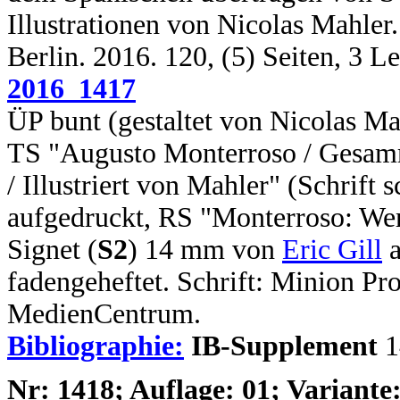
Illustrationen von Nicolas Mahler. 
Berlin. 2016. 120, (5) Seiten, 3 L
2016_1417
ÜP bunt (gestaltet von Nicolas Ma
TS "Augusto Monterroso / Gesamm
/ Illustriert von Mahler" (Schrift
aufgedruckt, RS "Monterroso: Wer
Signet (
S2
) 14 mm von
Eric Gill
a
fadengeheftet. Schrift: Minion 
MedienCentrum.
Bibliographie:
IB-Supplement
1
N
r: 1418; Auflage: 01; Variante: