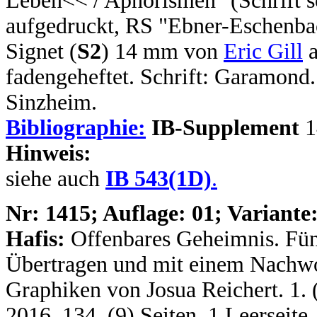
Leben<< / Aphorismen" (Schrift s
aufgedruckt, RS "Ebner-Eschenba
Signet (
S2
) 14 mm von
Eric Gill
a
fadengeheftet. Schrift: Garamon
Sinzheim.
Bibliographie:
IB-Supplement
1
Hinweis:
siehe auch
IB 543(1D)
.
N
r: 1415; Auflage: 01; Variante:
Hafis:
Offenbares Geheimnis. Fün
Übertragen und mit einem Nachwor
Graphiken von Josua Reichert. 1. (e
2016. 134, (9) Seiten, 1 Leerseite