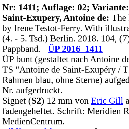
N
r: 1411; Auflage: 02; Variante:
Saint-Exupery, Antoine de:
The 
by Irene Testot-Ferry. With illustr
(4. - 5. Tsd.) Berlin. 2018. 104, (7
Pappband.
ÜP 2016_1411
ÜP bunt (gestaltet nach Antoine d
TS "Antoine de Saint-Exupéry /
Rahmen blau, ohne Sterne) aufg
Nr. aufgedruckt.
Signet (
S2
) 12 mm von
Eric Gill
a
fadengeheftet. Schrift: Meridie
MedienCentrum.