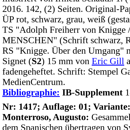
2016. 142, (2) Seiten. Original-P
ÜP rot, schwarz, grau, weiß (gesta
TS "Adolph Freiherr von Knig
MENSCHEN" (Schrift schwarz, Rah
RS "Knigge. Über den Umgang" mi
Signet (
S2
) 15 mm von
Eric Gill
a
fadengeheftet. Schrift: Stempe
MedienCentrum.
Bibliographie:
IB-Supplement
1
N
r: 1417; Auflage: 01; Variante:
Monterroso, Augusto:
Gesammelt
dem Spanischen übertragen von Sv