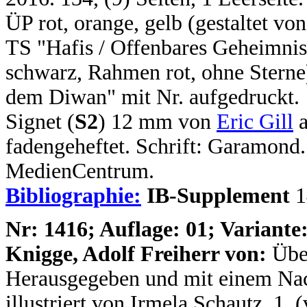
ÜP rot, orange, gelb (gestaltet von
TS "Hafis / Offenbares Geheimnis
schwarz, Rahmen rot, ohne Sterne
dem Diwan" mit Nr. aufgedruckt.
Signet (
S2
) 12 mm von
Eric Gill
a
fadengeheftet. Schrift: Garamo
MedienCentrum.
Bibliographie:
IB-Supplement
1
N
r: 1416; Auflage: 01; Variante:
Knigge, Adolf Freiherr von:
Übe
Herausgegeben und mit einem Na
illustriert von Irmela Schautz. 1. (