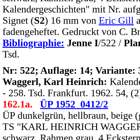
Kalendergeschichten" mit Nr. aufg
Signet (
S2
) 16 mm von
Eric Gill
a
fadengeheftet. Gedruckt von C. B
Bibliographie:
Jenne I
/522 /
Pla
Tsd.
N
r: 522; Auflage: 14; Variante: 
Waggerl, Karl Heinrich:
Kalende
- 258. Tsd. Frankfurt. 1962. 54, (
162.1a.
ÜP 1952_0412/2
ÜP dunkelgrün, hellbraun, beige (
TS "KARL HEINRICH WAGGERL / 
schwarz, Rahmen grau, 4 Eckstern