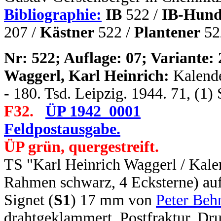
Bibliographie:
IB
522 /
IB-Hund
207 /
Kästner
522 /
Plantener
52
N
r: 522; Auflage: 07; Variante: 
Waggerl, Karl Heinrich:
Kalende
- 180. Tsd. Leipzig. 1944. 71, (1)
F32.
ÜP 1942_0001
Feldpostausgabe.
ÜP grün, quergestreift.
TS "Karl Heinrich Waggerl / Kale
Rahmen schwarz, 4 Ecksterne) auf
Signet (
S1
) 17 mm von
Peter Beh
drahtgeklammert. Postfraktur. Dru