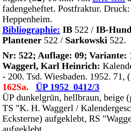
fadengeheftet. Postfraktur. Druc
Heppenheim.
Bibliographie:
IB
522 /
IB-Hund
Plantener
522 /
Sarkowski
522.
N
r: 522; Auflage: 09; Variante: 
Waggerl, Karl Heinrich:
Kalende
- 200. Tsd. Wiesbaden. 1952. 71, 
162Sa.
ÜP 1952_0412/3
Ü
P dunkelgrün, hellbraun, beige (
TS "K. H. Waggerl / Kalendergesc
Ecksterne) aufgeklebt, RS "Wagge
aufgeklebt.