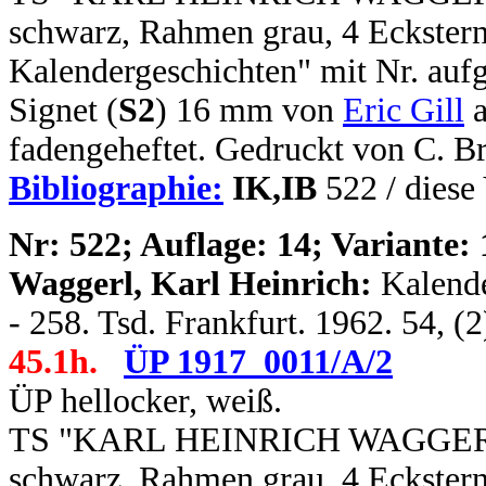
schwarz, Rahmen grau, 4 Eckstern
Kalendergeschichten" mit Nr. aufg
Signet (
S2
) 16 mm von
Eric Gill
a
fadengeheftet. Gedruckt von C. B
Bibliographie:
IK,IB
522 /
diese 
N
r: 522; Auflage: 14; Variante: 
Waggerl, Karl Heinrich:
Kalende
- 258. Tsd. Frankfurt. 1962. 54, (
45.1h.
ÜP 1917_0011/A/2
ÜP hellocker, weiß.
TS "KARL HEINRICH WAGGERL / 
schwarz, Rahmen grau, 4 Eckstern