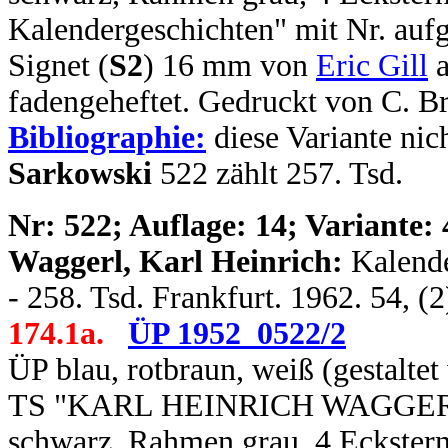
Kalendergeschichten" mit Nr. aufg
Signet (
S2
) 16 mm von
Eric Gill
a
fadengeheftet. Gedruckt von C. B
Bibliographie:
diese Variante nich
Sarkowski
522 zählt 257. Tsd.
N
r: 522; Auflage: 14; Variante: 
Waggerl, Karl Heinrich:
Kalende
- 258. Tsd. Frankfurt. 1962. 54, (
174.1a.
ÜP 1952_0522/2
ÜP blau, rotbraun, weiß (gestalte
TS "KARL HEINRICH WAGGERL / 
schwarz, Rahmen grau, 4 Eckstern