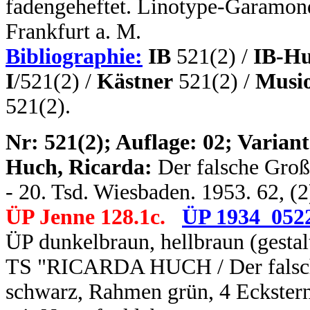
fadengeheftet. Linotype-Garamo
Frankfurt a. M.
Bibliographie:
IB
521(2) /
IB-Hu
I
/521(2) /
Kästner
521(2) /
Musio
521(2).
N
r: 521(2); Auflage: 02; Variant
Huch, Ricarda:
Der falsche Großv
- 20. Tsd. Wiesbaden. 1953. 62, (2
ÜP Jenne 128.1c.
ÜP 1934_052
ÜP dunkelbraun, hellbraun (gestal
TS "RICARDA HUCH / Der falsche
schwarz, Rahmen grün, 4 Eckstern