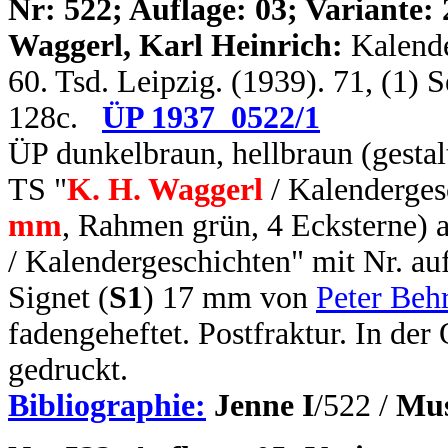
N
r: 522; Auflage: 03; Variante: 
Waggerl, Karl Heinrich:
Kalende
60. Tsd. Leipzig. (1939). 71, (1)
128c.
ÜP 1937_0522/1
ÜP dunkelbraun, hellbraun (gestal
TS "
K. H. Waggerl
/ Kalenderges
mm
, Rahmen grün, 4 Ecksterne) 
/ Kalendergeschichten" mit Nr. au
Signet (
S1
) 17 mm von
Peter Beh
fadengeheftet. Postfraktur. In de
gedruckt.
Bibliographie:
Jenne I
/522 /
Mus