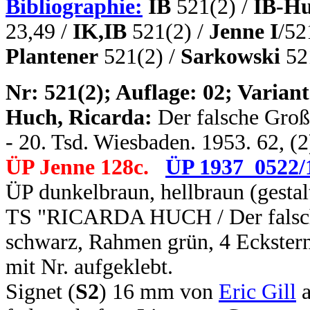
Bibliographie:
IB
521(2) /
IB-Hu
23,49 /
IK,IB
521(2) /
Jenne I
/52
Plantener
521(2) /
Sarkowski
52
N
r: 521(2); Auflage: 02; Variant
Huch, Ricarda:
Der falsche Großv
- 20. Tsd. Wiesbaden. 1953. 62, (2
ÜP Jenne 128c.
ÜP 1937_0522/
ÜP dunkelbraun, hellbraun (gestal
TS "RICARDA HUCH / Der falsche
schwarz, Rahmen grün, 4 Eckstern
mit Nr. aufgeklebt.
Signet (
S2
) 16 mm von
Eric Gill
a