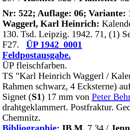
N
r: 522; Auflage: 06; Variante: 
Waggerl, Karl Heinrich:
Kalende
130. Tsd. Leipzig. 1942. 71, (1) S
F27.
ÜP 1942_0001
Feldpostausgabe.
ÜP fleischfarben.
TS "Karl Heinrich Waggerl / Kale
Rahmen schwarz, 4 Ecksterne) auf
Signet (
S1
) 17 mm von
Peter Beh
drahtgeklammert. Postfraktur. Ged
Chemnitz.
Bibliographie:
IB.M.
7,34 /
Jenn