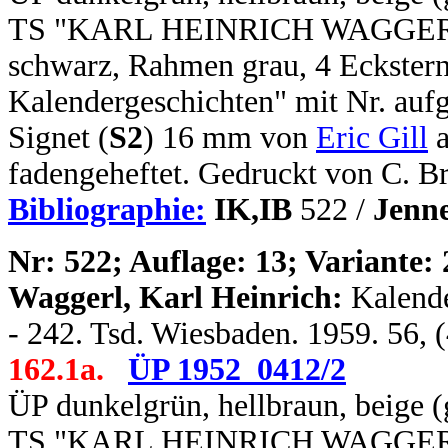
TS "KARL HEINRICH WAGGERL / 
schwarz, Rahmen grau, 4 Eckstern
Kalendergeschichten" mit Nr. aufg
Signet (
S2
) 16 mm von
Eric Gill
a
fadengeheftet. Gedruckt von C. B
Bibliographie:
IK,IB
522 /
Jenne
N
r: 522; Auflage: 13; Variante: 
Waggerl, Karl Heinrich:
Kalende
- 242. Tsd. Wiesbaden. 1959. 56, 
162.1a.
ÜP 1952_0412/2
ÜP dunkelgrün, hellbraun, beige (
TS "KARL HEINRICH WAGGERL / 