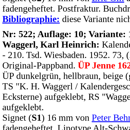
fadengeheftet. Postfraktur. Buch
Bibliographie:
diese Variante nich
N
r: 522; Auflage: 10; Variante: 
Waggerl, Karl Heinrich:
Kalende
- 210. Tsd. Wiesbaden. 1952. 73, (
Original-Pappband.
ÜP Jenne 16
ÜP dunkelgrün, hellbraun, beige (
TS "K. H. Waggerl / Kalendergesc
Ecksterne) aufgeklebt, RS "Wagge
aufgeklebt.
Signet (
S1
) 16 mm von
Peter Beh
fadengeheftet. Linotype Alt-Sch