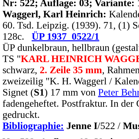
N
r: 522; Auflage: 03; Variante: 
Waggerl, Karl Heinrich:
Kalende
60. Tsd. Leipzig. (1939). 71, (1)
128c.
ÜP 1937_0522/1
ÜP dunkelbraun, hellbraun (gestal
TS "
KARL HEINRICH WAGG
schwarz,
2. Zeile 35 mm
, Rahmen
zweizeilig "K. H. Waggerl / Kalen
Signet (
S1
) 17 mm von
Peter Beh
fadengeheftet. Postfraktur. In de
gedruckt.
Bibliographie:
Jenne I
/522 /
Mus