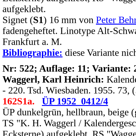
aufgeklebt.
Signet (
S1
) 16 mm von
Peter Beh
fadengeheftet. Linotype Alt-Sch
Frankfurt a. M.
Bibliographie:
diese Variante nic
N
r: 522; Auflage: 11; Variante: 
Waggerl, Karl Heinrich:
Kalende
- 220. Tsd. Wiesbaden. 1955. 73, 
162S1a.
ÜP 1952_0412/4
ÜP dunkelgrün, hellbraun, beige (
TS "K. H. Waggerl / Kalendergesc
Ecksterne) aufgeklebt, RS "Wagge