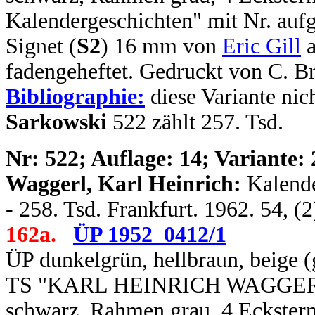
Kalendergeschichten" mit Nr. aufg
Signet (
S2
) 16 mm von
Eric Gill
a
fadengeheftet. Gedruckt von C. B
Bibliographie:
diese Variante nich
Sarkowski
522 zählt 257. Tsd.
N
r: 522; Auflage: 14; Variante: 
Waggerl, Karl Heinrich:
Kalende
- 258. Tsd. Frankfurt. 1962. 54, (
162a.
ÜP 1952_0412/1
ÜP dunkelgrün, hellbraun, beige (
TS "KARL HEINRICH WAGGERL / 
schwarz, Rahmen grau, 4 Eckstern