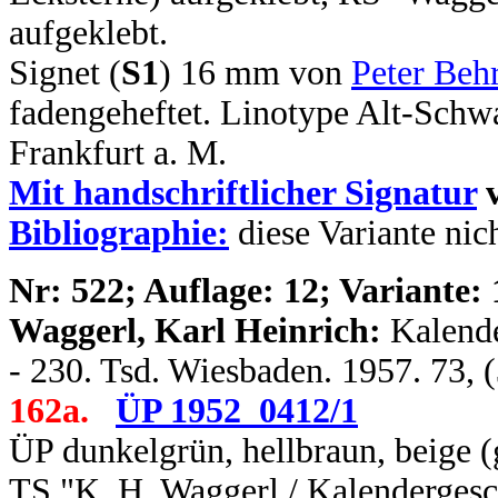
aufgeklebt.
Signet (
S1
) 16 mm von
Peter Beh
fadengeheftet. Linotype Alt-Sch
Frankfurt a. M.
Mit handschriftlicher Signatur
v
Bibliographie:
diese Variante nic
N
r: 522; Auflage: 12; Variante: 
Waggerl, Karl Heinrich:
Kalende
- 230. Tsd. Wiesbaden. 1957. 73, 
162a.
ÜP 1952_0412/1
ÜP dunkelgrün, hellbraun, beige (
TS "K. H. Waggerl / Kalendergesc