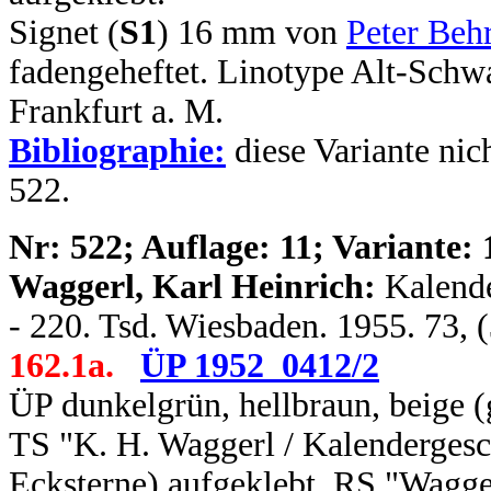
Signet (
S1
) 16 mm von
Peter Beh
fadengeheftet. Linotype Alt-Sch
Frankfurt a. M.
Bibliographie:
diese Variante nic
522.
N
r: 522; Auflage: 11; Variante: 
Waggerl, Karl Heinrich:
Kalende
- 220. Tsd. Wiesbaden. 1955. 73, 
162.1a.
ÜP 1952_0412/2
ÜP dunkelgrün, hellbraun, beige (
TS "K. H. Waggerl / Kalendergesc
Ecksterne) aufgeklebt, RS "Wagge