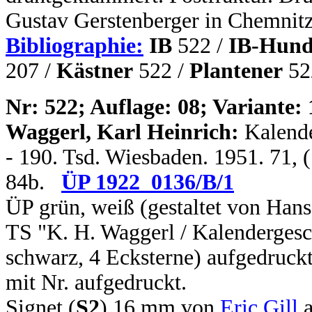
Gustav Gerstenberger in Chemnitz
Bibliographie:
IB
522 /
IB-Hund
207 /
Kästner
522 /
Plantener
52
N
r: 522; Auflage: 08; Variante: 
Waggerl, Karl Heinrich:
Kalende
- 190. Tsd. Wiesbaden. 1951. 71, (
84b.
ÜP 1922_0136/B/1
ÜP grün, weiß (gestaltet von Hans
TS "K. H. Waggerl / Kalendergesc
schwarz, 4 Ecksterne) aufgedruck
mit Nr. aufgedruckt.
Signet (
S2
) 16 mm von
Eric Gill
a