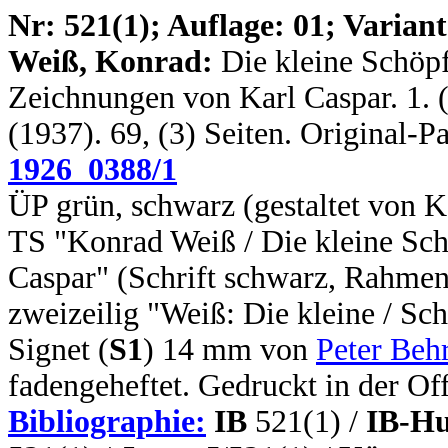
N
r: 521(1); Auflage: 01; Variant
Weiß, Konrad:
Die kleine Schöpf
Zeichnungen von Karl Caspar. 1. (e
(1937). 69, (3) Seiten. Original-
1926_0388/1
ÜP grün, schwarz (gestaltet von Ka
TS "Konrad Weiß / Die kleine Sc
Caspar" (Schrift schwarz, Rahmen
zweizeilig "Weiß: Die kleine / Sc
Signet (
S1
) 14 mm von
Peter Beh
fadengeheftet. Gedruckt in der Of
Bibliographie:
IB
521(1) /
IB-Hu