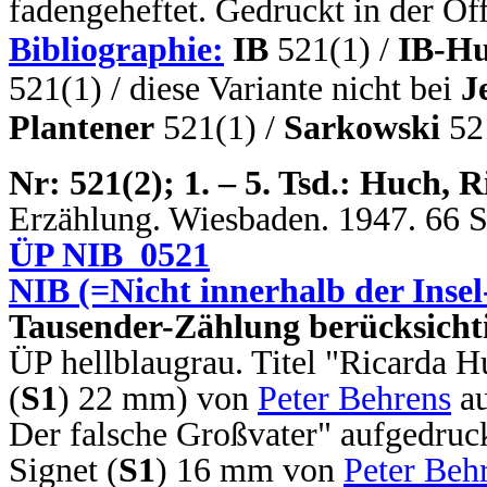
fadengeheftet. Gedruckt in der Of
Bibliographie:
IB
521(1) /
IB-Hu
521(1) / diese Variante nicht bei
J
Plantener
521(1) /
Sarkowski
52
N
r: 521(2); 1. – 5. Tsd.: Huch, 
Erzählung. Wiesbaden. 1947. 66 Se
ÜP NIB_0521
NIB (=Nicht innerhalb der Insel
Tausender-Zählung berücksichti
ÜP hellblaugrau. Titel "Ricarda H
(
S1
) 22 mm)
von
Peter Behrens
a
Der falsche Großvater" aufgedruc
Signet (
S1
) 16 mm von
Peter Beh