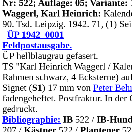
N
r: 522; Auflage: 05; Variante: 
Waggerl, Karl Heinrich:
Kalende
90. Tsd. Leipzig. 1942. 71, (1) Se
ÜP 1942_0001
Feldpostausgabe.
ÜP hellblaugrau gefasert.
TS "Karl Heinrich Waggerl / Kale
Rahmen schwarz, 4 Ecksterne) auf
Signet (
S1
) 17 mm von
Peter Beh
fadengeheftet. Postfraktur. In de
gedruckt.
Bibliographie:
IB
522 /
IB-Hund
207 /
Kästner
522 /
Plantener
52