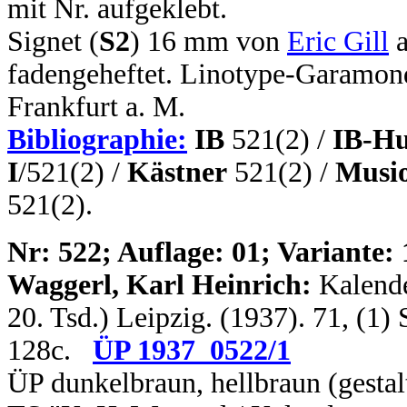
mit Nr. aufgeklebt.
Signet (
S2
) 16 mm von
Eric Gill
a
fadengeheftet. Linotype-Garamo
Frankfurt a. M.
Bibliographie:
IB
521(2) /
IB-Hu
I
/521(2) /
Kästner
521(2) /
Musio
521(2).
N
r: 522; Auflage: 01; Variante: 
Waggerl, Karl Heinrich:
Kalende
20. Tsd.) Leipzig. (1937). 71, (1
128c.
ÜP 1937_0522/1
ÜP dunkelbraun, hellbraun (gestal