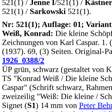
521(1) /
Jenne I
/521(1) /
Kästne
521(1) /
Sarkowski
521(1).
N
r: 521(1); Auflage: 01; Variant
Weiß, Konrad:
Die kleine Schöpf
Zeichnungen von Karl Caspar. 1. (e
(1937). 69, (3) Seiten. Original-
1926_0388/2
ÜP grün, schwarz (gestaltet von Ka
TS "Konrad Weiß / Die kleine Sc
Caspar" (Schrift schwarz, Rahmen
zweizeilig "Weiß: Die kleine / Sc
Signet (
S1
) 14 mm von
Peter Beh