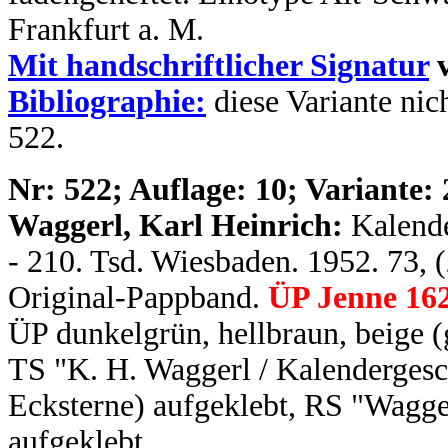
Frankfurt a. M.
Mit handschriftlicher Signatur
v
Bibliographie:
diese Variante nich
522.
N
r: 522; Auflage: 10; Variante: 
Waggerl, Karl Heinrich:
Kalende
- 210. Tsd. Wiesbaden. 1952. 73, (
Original-Pappband.
ÜP Jenne 16
ÜP dunkelgrün, hellbraun, beige (
TS "K. H. Waggerl / Kalendergesc
Ecksterne) aufgeklebt, RS "Wagge
aufgeklebt.