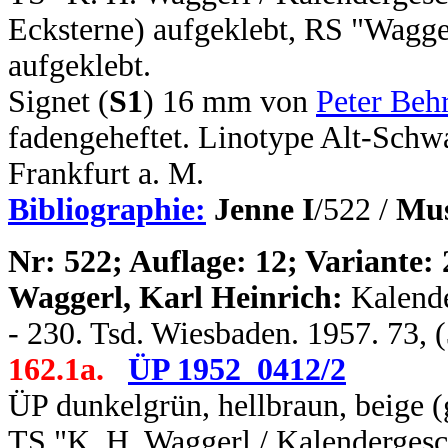
Ecksterne) aufgeklebt, RS "Wagge
aufgeklebt.
Signet (
S1
) 16 mm von
Peter Beh
fadengeheftet. Linotype Alt-Sch
Frankfurt a. M.
Bibliographie:
Jenne I
/522 /
Mus
N
r: 522; Auflage: 12; Variante: 
Waggerl, Karl Heinrich:
Kalende
- 230. Tsd. Wiesbaden. 1957. 73, 
162.1a.
ÜP 1952_0412/2
ÜP dunkelgrün, hellbraun, beige (
TS "K. H. Waggerl / Kalendergesc