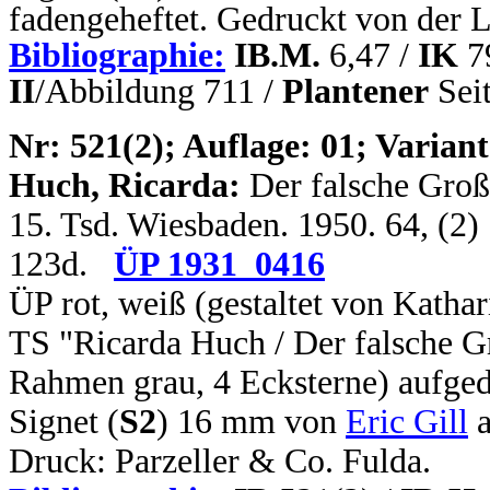
fadengeheftet. Gedruckt von der 
Bibliographie:
IB.M.
6,47 /
IK
7
II
/Abbildung 711 /
Plantener
Sei
N
r: 521(2); Auflage: 01; Variant
Huch, Ricarda:
Der falsche Großv
15. Tsd. Wiesbaden. 1950. 64, (2)
123d.
ÜP 1931_0416
ÜP rot, weiß
(gestaltet von Kathar
TS "Ricarda Huch / Der falsche Gr
Rahmen grau, 4 Ecksterne) aufged
Signet (
S2
) 16 mm von
Eric Gill
a
Druck: Parzeller & Co. Fulda.