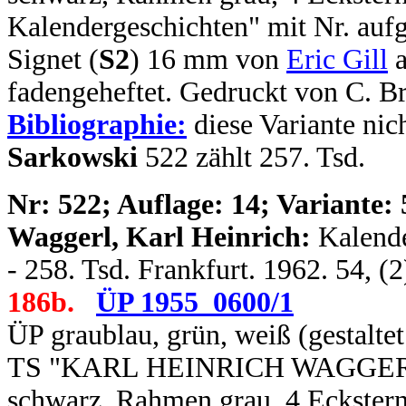
Kalendergeschichten" mit Nr. aufg
Signet (
S2
) 16 mm von
Eric Gill
a
fadengeheftet. Gedruckt von C. B
Bibliographie:
diese Variante nich
Sarkowski
522 zählt 257. Tsd.
N
r: 522; Auflage: 14; Variante: 
Waggerl, Karl Heinrich:
Kalende
- 258. Tsd. Frankfurt. 1962. 54, (
186b.
ÜP 1955_0600/1
ÜP graublau, grün, weiß (gestalt
TS "KARL HEINRICH WAGGERL / 
schwarz, Rahmen grau, 4 Eckstern