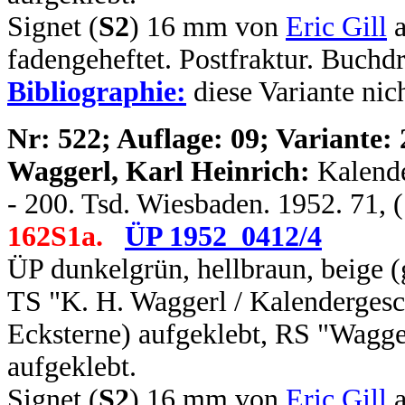
Signet (
S2
) 16 mm von
Eric Gill
a
fadengeheftet. Postfraktur. Buch
Bibliographie:
diese Variante nich
N
r: 522; Auflage: 09; Variante: 
Waggerl, Karl Heinrich:
Kalende
- 200. Tsd. Wiesbaden. 1952. 71, 
162S1a.
ÜP 1952_0412/4
ÜP dunkelgrün, hellbraun, beige (
TS "K. H. Waggerl / Kalendergesc
Ecksterne) aufgeklebt, RS "Wagge
aufgeklebt.
Signet (
S2
) 16 mm von
Eric Gill
a