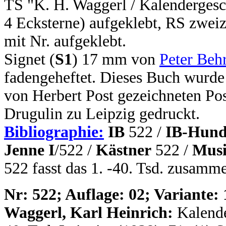
TS "K. H. Waggerl / Kalendergesc
4 Ecksterne) aufgeklebt, RS zweiz
mit Nr. aufgeklebt.
Signet (
S1
) 17 mm von
Peter Beh
fadengeheftet. Dieses Buch wurde 
von Herbert Post gezeichneten Pos
Drugulin zu Leipzig gedruckt.
Bibliographie:
IB
522 /
IB-Hund
Jenne I
/522 /
Kästner
522 /
Musi
522 fasst das 1. -40. Tsd. zusamm
N
r: 522; Auflage: 02; Variante: 
Waggerl, Karl Heinrich:
Kalende