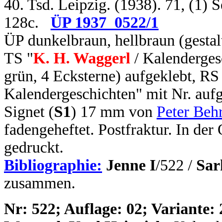
40. Tsd. Leipzig. (1938). 71, (1)
128c.
ÜP 1937_0522/1
ÜP dunkelbraun, hellbraun (gestal
TS "
K. H. Waggerl
/ Kalenderges
grün, 4 Ecksterne) aufgeklebt, RS 
Kalendergeschichten" mit Nr. aufg
Signet (
S1
) 17 mm von
Peter Beh
fadengeheftet. Postfraktur. In de
gedruckt.
Bibliographie:
Jenne I
/522 /
Sar
zusammen.
N
r: 522; Auflage: 02; Variante: 