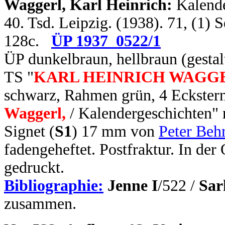
Waggerl, Karl Heinrich:
Kalende
40. Tsd. Leipzig. (1938). 71, (1)
128c.
ÜP 1937_0522/1
ÜP dunkelbraun, hellbraun (gestal
TS "
KARL HEINRICH WAGG
schwarz, Rahmen grün, 4 Eckstern
Waggerl,
/ Kalendergeschichten" m
Signet (
S1
) 17 mm von
Peter Beh
fadengeheftet. Postfraktur. In de
gedruckt.
Bibliographie:
Jenne I
/522 /
Sar
zusammen.