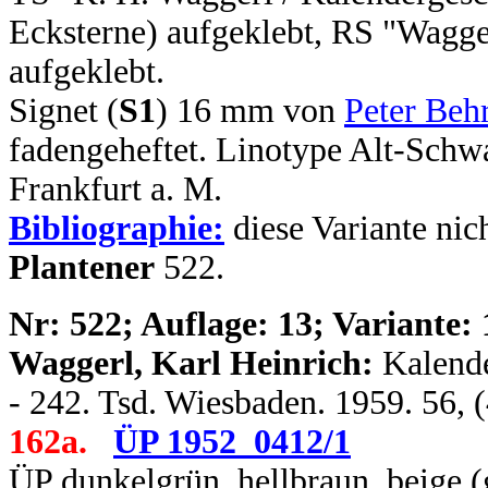
Ecksterne) aufgeklebt, RS "Wagge
aufgeklebt.
Signet (
S1
) 16 mm von
Peter Beh
fadengeheftet. Linotype Alt-Sch
Frankfurt a. M.
Bibliographie:
diese Variante nic
Plantener
522.
N
r: 522; Auflage: 13; Variante: 
Waggerl, Karl Heinrich:
Kalende
- 242. Tsd. Wiesbaden. 1959. 56, 
162a.
ÜP 1952_0412/1
ÜP dunkelgrün, hellbraun, beige (