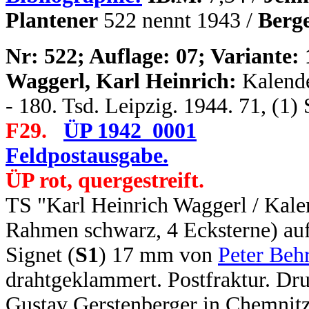
Plantener
522 nennt 1943
/
Berg
N
r: 522; Auflage: 07; Variante: 
Waggerl, Karl Heinrich:
Kalende
- 180. Tsd. Leipzig. 1944. 71, (1)
F29.
ÜP 1942_0001
Feldpostausgabe.
ÜP rot, quergestreift.
TS "Karl Heinrich Waggerl / Kale
Rahmen schwarz, 4 Ecksterne) auf
Signet (
S1
) 17 mm von
Peter Beh
drahtgeklammert. Postfraktur. Dru
Gustav Gerstenberger in Chemnitz