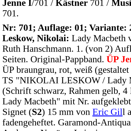
Jenne I
/701 /
Kästner
701 /
Musi
701.
N
r: 701; Auflage: 01; Variante: 
Leskow, Nikolai:
Lady Macbeth v
Ruth Hanschmann. 1. (von 2) Auflag
Seiten. Original-Pappband.
ÜP Je
ÜP braungrau, rot, weiß (gestalte
TS "NIKOLAI LESKOW / Lady Ma
(Schrift schwarz, Rahmen gelb, 4
Lady Macbeth" mit Nr. aufgeklebt
Signet (
S2
) 15 mm von
Eric Gil
l 
fadengeheftet. Garamond-Antiqua