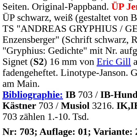
Seiten. Original-Pappband.
ÜP Je
ÜP schwarz, weiß (gestaltet von 
TS "ANDREAS GRYPHIUS / GEDI
Enzensberger" (Schrift schwarz, R
"Gryphius: Gedichte" mit Nr. aufg
Signet (
S2
) 16 mm von
Eric Gill
a
fadengeheftet. Linotype-Janson.
am Main.
Bibliographie:
IB
703 /
IB-Hund
Kästner
703 /
Musiol
3216.
IK,I
703 zählen 1.-10. Tsd.
N
r: 703; Auflage: 01; Variante: 