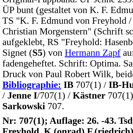
ÜP bunt (gestaltet von K. F. Edm
TS "K. F. Edmund von Freyhold
Christian Morgenstern" (Schrift 
aufgeklebt, RS "Freyhold: Hasenbu
Signet (
S5
) von
Hermann Zapf
auf
fadengeheftet. Schrift: Optima. 
Druck von Paul Robert Wilk, beide
Bibliographie:
IB
707(1) /
IB-Hu
/
Jenne I
/707(1) /
Kästner
707(1)
Sarkowski
707.
N
r: 707(1); Auflage: 26. -43. Tsd
Freyhold, K.(onrad) F.(riedri