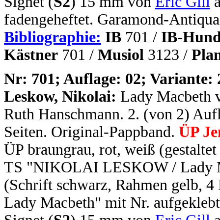
Signet (
S2
) 15 mm von
Eric Gill
a
fadengeheftet. Garamond-Antiqua.
Bibliographie:
IB
701 /
IB-Hund
Kästner
701 /
Musiol
3123 /
Pla
N
r: 701; Auflage: 02; Variante: 
Leskow, Nikolai:
Lady Macbeth v
Ruth Hanschmann. 2. (von 2) Aufla
Seiten. Original-Pappband.
ÜP Je
ÜP braungrau, rot, weiß (gestalte
TS "NIKOLAI LESKOW / Lady Ma
(Schrift schwarz, Rahmen gelb, 4
Lady Macbeth" mit Nr. aufgeklebt