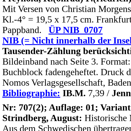
Mit Versen von Christian Morgenst
Kl.-4° = 19,5 x 17,5 cm. Frankfurt
Pappband.
ÜP NIB_0707
NIB (= Nicht innerhalb der Inse
Tausender-Zählung berücksichti
Bildeinband nach Seite 3. Format:
Buchblock fadengeheftet. Druck de
Nomos Verlagsgesellschaft, Bade
Bibliographie:
IB.M.
7,39 /
Jenn
N
r: 707(2); Auflage: 01; Variant
Strindberg, August:
Historische
Aus dem Schwedischen übertragen