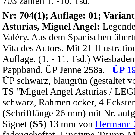
703 zählen 1. -10. Tsd.
N
r: 704(1); Auflage: 01; Variant
Asturias, Miguel Angel:
Legende
Valéry. Aus dem Spanischen übert
Vita des Autors. Mit 21 Illustrati
Auflage. (1. - 11. Tsd.) Wiesbaden
Pappband. ÜP Jenne 258a.
ÜP 1
ÜP schwarz, blaugrün (gestaltet
TS "Miguel Angel Asturias / 
schwarz, Rahmen ocker, 4 Eckster
(Schriftlänge 26 mm) mit Nr. aufg
Signet (
S5
) 13 mm von
Hermann 
fadengeheftet. Linotype-Trump-