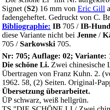
Signet (
S2
) 16 mm von
Eric Gill
a
fadengeheftet. Gedruckt von C. B
Bibliographie:
IB
705 /
IB-Hund
diese Variante nicht bei
Jenne
/
K
705 /
Sarkowski
705.
N
r: 705; Auflage: 02; Variante: 
Die schöne Li.
Zwei chinesische L
Übertragen von Franz Kuhn. 2. (vo
1962. 58, (2) Seiten. Original-Pa
Übersetzung überarbeitet.
ÜP schwarz, weiß hellgrün.
TS "DIE SCHÖNE LI / Zwei chines