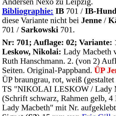
Andersen Nexö zu Leipzig.
Bibliographie:
IB
701 /
IB-Hund
diese Variante nicht bei
Jenne
/
K
701 /
Sarkowski
701.
N
r: 701; Auflage: 02; Variante: 
Leskow, Nikolai:
Lady Macbeth v
Ruth Hanschmann. 2. (von 2) Aufla
Seiten. Original-Pappband.
ÜP Je
ÜP braungrau, rot, weiß (gestalte
TS "NIKOLAI LESKOW / Lady Ma
(Schrift schwarz, Rahmen gelb, 4
Lady Macbeth" mit Nr. aufgeklebt