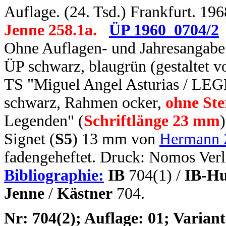
Auflage. (24. Tsd.) Frankfurt. 196
Jenne 258.1a.
ÜP 1960_0704/2
Ohne Auflagen- und Jahresangabe
ÜP schwarz, blaugrün (gestaltet
TS "Miguel Angel Asturias / 
schwarz, Rahmen ocker,
ohne Ste
Legenden" (
Schriftlänge 23 mm
Signet (
S5
) 13 mm von
Hermann 
fadengeheftet. Druck: Nomos Verl
Bibliographie:
IB
704(1) /
IB-Hu
Jenne
/
Kästner
704.
N
r: 704(2); Auflage: 01; Variant