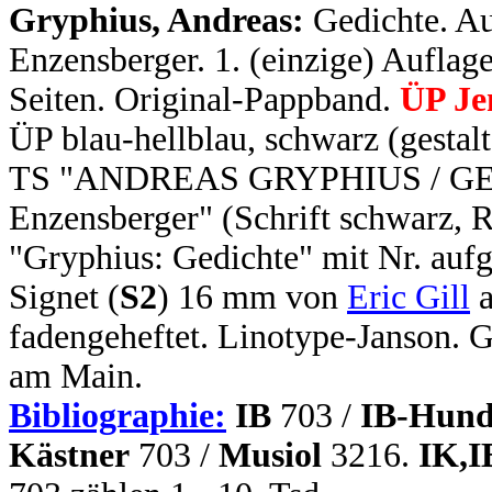
Gryphius, Andreas:
Gedichte. A
Enzensberger. 1. (einzige) Auflage.
Seiten. Original-Pappband.
ÜP Je
ÜP blau-hellblau, schwarz (gestal
TS "ANDREAS GRYPHIUS / GEDI
Enzensberger" (Schrift schwarz, R
"Gryphius: Gedichte" mit Nr. aufg
Signet (
S2
) 16 mm von
Eric Gill
a
fadengeheftet. Linotype-Janson.
am Main.
Bibliographie:
IB
703 /
IB-Hund
Kästner
703 /
Musiol
3216.
IK,I