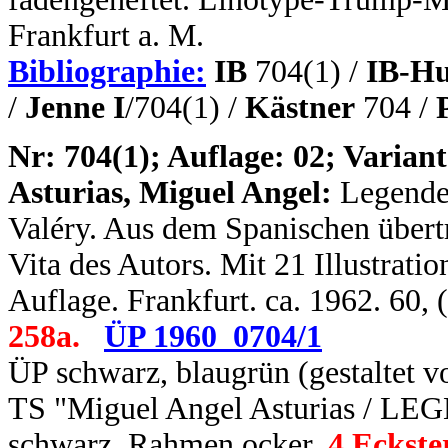
Frankfurt a. M.
Bibliographie:
IB
704(1) /
IB-Hu
/
Jenne I
/704(1) /
Kästner
704 /
N
r: 704(1); Auflage: 02; Variant
Asturias, Miguel Angel:
Legende
Valéry. Aus dem Spanischen übert
Vita des Autors. Mit 21 Illustrati
Auflage. Frankfurt. ca. 1962. 60,
258a.
ÜP 1960_0704/1
ÜP schwarz, blaugrün (gestaltet
TS "Miguel Angel Asturias / 
schwarz, Rahmen ocker,
4 Eckste