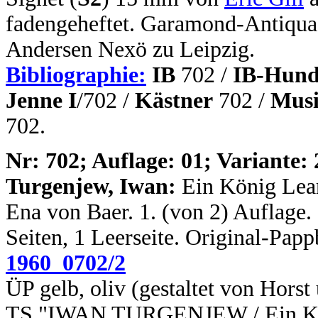
fadengeheftet. Garamond-Antiqua
Andersen Nexö zu Leipzig.
Bibliographie:
IB
702 /
IB-Hund
Jenne I
/702 /
Kästner
702 /
Musi
702.
N
r: 702; Auflage: 01; Variante: 
Turgenjew, Iwan:
Ein König Lear
Ena von Baer. 1. (von 2) Auflage. 1
Seiten, 1 Leerseite. Original-Pap
1960_0702/2
ÜP gelb, oliv (gestaltet von Hors
TS "IWAN TURGENJEW / Ein Köni