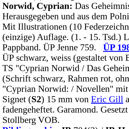
Norwid, Cyprian:
Das Geheimnis
Herausgegeben und aus dem Polni
Mit Illustrationen (10 Federzeich
(einzige) Auflage. (1. - 15. Tsd.) 
Pappband. ÜP Jenne 759.
ÜP 19
ÜP schwarz, weiss (gestaltet von 
TS "Cyprian Norwid / Das Geheimn
(Schrift schwarz, Rahmen rot, ohn
"Cyprian Norwid: / Novellen" mit
Signet (
S2
) 15 mm von
Eric Gill
a
fadengeheftet. Garamond. Gesetzt
Stollberg VOB.