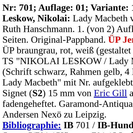
N
r: 701; Auflage: 01; Variante: 
Leskow, Nikolai:
Lady Macbeth v
Ruth Hanschmann. 1. (von 2) Auflag
Seiten. Original-Pappband.
ÜP Je
ÜP braungrau, rot, weiß (gestalte
TS "NIKOLAI LESKOW / Lady Ma
(Schrift schwarz, Rahmen gelb, 4
Lady Macbeth" mit Nr. aufgeklebt
Signet (
S2
) 15 mm von
Eric Gill
a
fadengeheftet. Garamond-Antiqua
Andersen Nexö zu Leipzig.
Bibliographie:
IB
701 /
IB-Hund