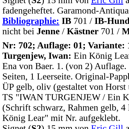
Signet (
S2
) 15 mm von
Eric Gill
a
fadengeheftet. Garamond-Antiqua.
Bibliographie:
IB
701 /
IB-Hund
nicht bei
Jenne
/
Kästner
701 /
M
N
r: 702; Auflage: 01; Variante: 
Turgenjew, Iwan:
Ein König Lear
Ena von Baer. 1. (von 2) Auflage. 1
Seiten, 1 Leerseite. Original-Pap
ÜP gelb, oliv (gestaltet von Hors
TS "IWAN TURGENJEW / Ein Köni
(Schrift schwarz, Rahmen gelb, 4
König Lear" mit Nr. aufgeklebt.
Signet (
S2
) 15 mm von
Eric Gill
a