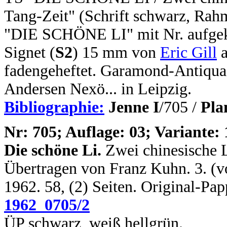
Tang-Zeit" (Schrift schwarz, Rahm
"DIE SCHÖNE LI" mit Nr. aufgek
Signet (
S2
) 15 mm von
Eric Gill
a
fadengeheftet. Garamond-Antiqua
Andersen Nexö... in Leipzig.
Bibliographie:
Jenne I
/705 /
Pla
N
r: 705; Auflage: 03; Variante: 
Die schöne Li.
Zwei chinesische L
Übertragen von Franz Kuhn. 3. (vo
1962. 58, (2) Seiten. Original-Pa
1962_0705/2
ÜP schwarz, weiß hellgrün.