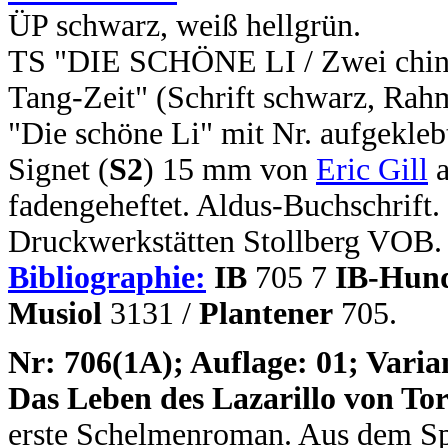
ÜP schwarz, weiß hellgrün.
TS "DIE SCHÖNE LI / Zwei chines
Tang-Zeit" (Schrift schwarz, Rahm
"Die schöne Li" mit Nr. aufgekleb
Signet (
S2
) 15 mm von
Eric Gill
a
fadengeheftet. Aldus-Buchschrift.
Druckwerkstätten Stollberg VOB.
Bibliographie:
IB
705 7
IB-Hun
Musiol
3131 /
Plantener
705.
N
r: 706(1A); Auflage: 01; Varia
Das Leben des Lazarillo von To
erste Schelmenroman. Aus dem Sp