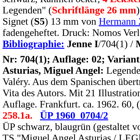
Legenden" (
Schriftlänge 26 mm
Signet (
S5
) 13 mm von
Hermann 
fadengeheftet. Druck: Nomos Verl
Bibliographie:
Jenne I
/704(1) /
N
r: 704(1); Auflage: 02; Variant
Asturias, Miguel Angel:
Legende
Valéry. Aus dem Spanischen übert
Vita des Autors. Mit 21 Illustrati
Auflage. Frankfurt. ca. 1962. 60,
258.1a.
ÜP 1960_0704/2
ÜP schwarz, blaugrün (gestaltet
TS "Miguel Angel Asturias / 