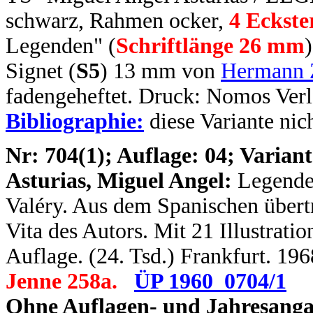
schwarz, Rahmen ocker,
4 Eckste
Legenden" (
Schriftlänge 26 mm
Signet (
S5
) 13 mm von
Hermann 
fadengeheftet. Druck: Nomos Verl
Bibliographie:
diese Variante nich
N
r: 704(1); Auflage: 04; Variant
Asturias, Miguel Angel:
Legende
Valéry. Aus dem Spanischen übert
Vita des Autors. Mit 21 Illustrati
Auflage. (24. Tsd.) Frankfurt. 196
Jenne 258a.
ÜP 1960_0704/1
Ohne Auflagen- und Jahresanga