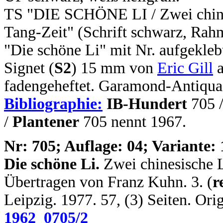
TS "DIE SCHÖNE LI / Zwei chines
Tang-Zeit" (Schrift schwarz, Rahm
"Die schöne Li" mit Nr. aufgekleb
Signet (
S2
) 15 mm von
Eric Gill
a
fadengeheftet. Garamond-Antiqua.
Bibliographie:
IB-Hundert
705 
/
Plantener
705 nennt 1967.
N
r: 705; Auflage: 04; Variante: 
Die schöne Li.
Zwei chinesische L
Übertragen von Franz Kuhn. 3. (
r
Leipzig. 1977. 57, (3) Seiten. Or
1962_0705/2