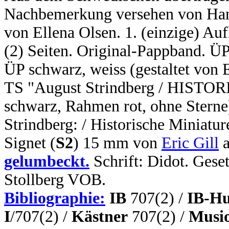
Nachbemerkung versehen von Hans
von Ellena Olsen. 1. (einzige) Aufl
(2) Seiten. Original-Pappband. ÜP
ÜP schwarz, weiss (gestaltet von 
TS "August Strindberg / HIST
schwarz, Rahmen rot, ohne Sterne
Strindberg: / Historische Miniatu
Signet (
S2
) 15 mm von
Eric Gill
a
gelumbeckt.
Schrift: Didot. Gese
Stollberg VOB.
Bibliographie:
IB
707(2) /
IB-Hu
I
/707(2) /
Kästner
707(2) /
Musio