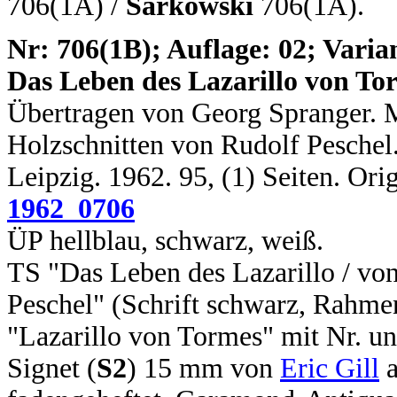
706(1A) /
Sarkowski
706(1A).
N
r: 706(1B); Auflage: 02; Varian
Das Leben des Lazarillo von To
Übertragen von Georg Spranger. 
Holzschnitten von Rudolf Peschel. 
Leipzig. 1962. 95, (1) Seiten. Or
1962_0706
ÜP hellblau, schwarz, weiß.
TS "Das Leben des Lazarillo / vo
Peschel" (Schrift schwarz, Rahmen
"Lazarillo von Tormes" mit Nr. un
Signet (
S2
) 15 mm von
Eric Gill
a