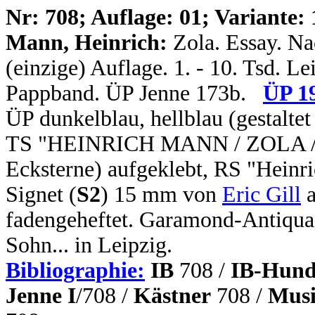
N
r: 708; Auflage: 01; Variante: 
Mann, Heinrich:
Zola. Essay. Na
(einzige) Auflage. 1. - 10. Tsd. Le
Pappband. ÜP Jenne 173b.
ÜP 1
ÜP dunkelblau, hellblau (gestalte
TS "HEINRICH MANN / ZOLA / Es
Ecksterne) aufgeklebt, RS "Heinri
Signet (
S2
) 15 mm von
Eric Gill
a
fadengeheftet. Garamond-Antiqua.
Sohn... in Leipzig.
Bibliographie:
IB
708 /
IB-Hund
Jenne I
/708 /
Kästner
708 /
Musi