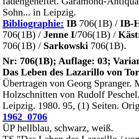
fadengeheftet. Garamond-Antiqua.
Sohn... in Leipzig.
Bibliographie:
IB
706(1B) /
IB-
706(1B) /
Jenne I
/706(1B) /
Käst
706(1B) /
Sarkowski
706(1B).
N
r: 706(1B); Auflage: 03; Varian
Das Leben des Lazarillo von To
Übertragen von Georg Spranger. 
Holzschnitten von Rudolf Peschel. 
Leipzig. 1980. 95, (1) Seiten. Or
1962_0706
ÜP hellblau, schwarz, weiß.