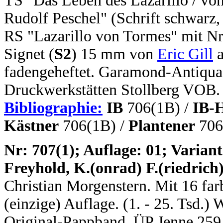
TS "Das Leben des Lazarillo / von
Rudolf Peschel" (Schrift schwarz,
RS "Lazarillo von Tormes" mit Nr.
Signet (
S2
) 15 mm von
Eric Gill
a
fadengeheftet. Garamond-Antiqua.
Druckwerkstätten Stollberg VOB.
Bibliographie:
IB
706(1B) /
IB-
Kästner
706(1B) /
Plantener
706
N
r: 707(1); Auflage: 01; Variant
Freyhold, K.(onrad) F.(riedri
Christian Morgenstern. Mit 16 far
(einzige) Auflage. (1. - 25. Tsd.)
Original-Pappband. ÜP Jenne 259