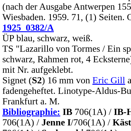
(nach der Ausgabe Antwerpen 1554)
Wiesbaden. 1959. 71, (1) Seiten.
1925_0382/A
ÜP blau, schwarz, weiß.
TS "Lazarillo von Tormes / Ein s
schwarz, Rahmen rot, 4 Ecksterne
mit Nr. aufgeklebt.
Signet (
S2
) 16 mm von
Eric Gill
a
fadengeheftet. Linotype-Aldus-B
Frankfurt a. M.
Bibliographie:
IB
706(1A) /
IB-
706(1A) /
Jenne I
/706(1A) /
Käst