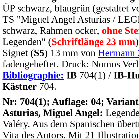
ÜP schwarz, blaugrün (gestaltet
TS "Miguel Angel Asturias / 
schwarz, Rahmen ocker,
ohne Ste
Legenden" (
Schriftlänge 23 mm
Signet (
S5
) 13 mm von
Hermann 
fadengeheftet. Druck: Nomos Verl
Bibliographie:
IB
704(1) /
IB-Hu
Kästner
704.
N
r: 704(1); Auflage: 04; Variant
Asturias, Miguel Angel:
Legende
Valéry. Aus dem Spanischen übert
Vita des Autors. Mit 21 Illustrati