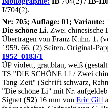
Bibliographie:
IB
704(2) /
IB-Hu
I
/704(2).
N
r: 705; Auflage: 01; Variante: 
Die schöne Li.
Zwei chinesische L
Übertragen von Franz Kuhn. 1. (vo
1959. 66, (2) Seiten. Original-Pa
1952_0183/1
ÜP violett, graublau, weiß (gestal
TS "DIE SCHÖNE LI / Zwei chines
Tang-Zeit" (Schrift schwarz, Rah
"Die schöne Li" mit Nr. aufgekleb
Signet (
S2
) 16 mm von
Eric Gill
a