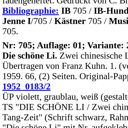
fadengeheftet. Gedruckt von C. B
Bibliographie:
IB
705 /
IB-Hund
Jenne I
/705 /
Kästner
705 /
Musi
705.
N
r: 705; Auflage: 01; Variante: 
Die schöne Li.
Zwei chinesische L
Übertragen von Franz Kuhn. 1. (vo
1959. 66, (2) Seiten. Original-Pa
1952_0183/2
ÜP violett, graublau, weiß (gestal
TS "DIE SCHÖNE LI / Zwei chines
Tang-Zeit" (Schrift schwarz, Rah
"Die schöne Li" mit Nr. aufgekleb