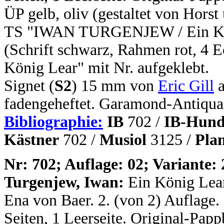
ÜP gelb, oliv (gestaltet von Hors
TS "IWAN TURGENJEW / Ein Köni
(Schrift schwarz, Rahmen rot, 4 E
König Lear" mit Nr. aufgeklebt.
Signet (
S2
) 15 mm von
Eric Gill
a
fadengeheftet. Garamond-Antiqua.
Bibliographie:
IB
702 /
IB-Hund
Kästner
702 /
Musiol
3125 /
Pla
N
r: 702; Auflage: 02; Variante: 
Turgenjew, Iwan:
Ein König Lear
Ena von Baer. 2. (von 2) Auflage. 
Seiten, 1 Leerseite. Original-Pap