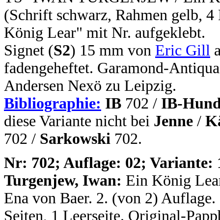
(Schrift schwarz, Rahmen gelb, 4
König Lear" mit Nr. aufgeklebt.
Signet (
S2
) 15 mm von
Eric Gill
a
fadengeheftet. Garamond-Antiqua
Andersen Nexö zu Leipzig.
Bibliographie:
IB
702 /
IB-Hund
diese Variante nicht bei
Jenne
/
K
702 /
Sarkowski
702.
N
r: 702; Auflage: 02; Variante: 
Turgenjew, Iwan:
Ein König Lear
Ena von Baer. 2. (von 2) Auflage. 
Seiten, 1 Leerseite. Original-Pap