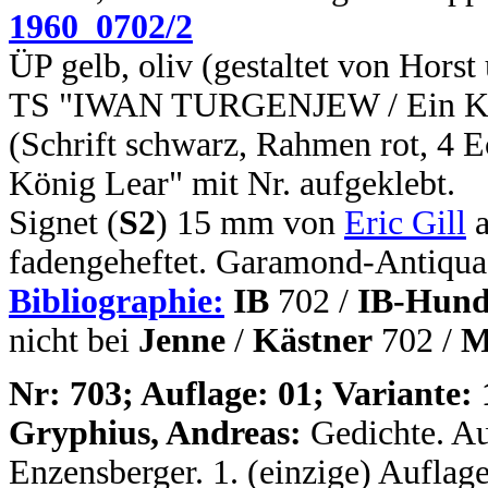
1960_0702/2
ÜP gelb, oliv (gestaltet von Hors
TS "IWAN TURGENJEW / Ein Köni
(Schrift schwarz, Rahmen rot, 4 E
König Lear" mit Nr. aufgeklebt.
Signet (
S2
) 15 mm von
Eric Gill
a
fadengeheftet. Garamond-Antiqua.
Bibliographie:
IB
702 /
IB-Hund
nicht bei
Jenne
/
Kästner
702 /
M
N
r: 703; Auflage: 01; Variante: 
Gryphius, Andreas:
Gedichte. A
Enzensberger. 1. (einzige) Auflage.