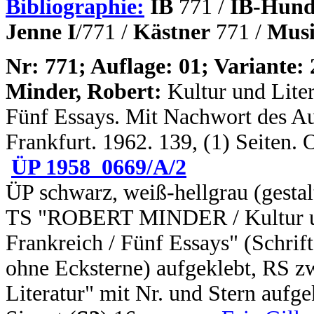
Bibliographie:
IB
771 /
IB-Hund
Jenne I
/771 /
Kästner
771 /
Musi
N
r: 771; Auflage: 01; Variante: 
Minder, Robert:
Kultur und Lite
Fünf Essays. Mit Nachwort des Auto
Frankfurt. 1962. 139, (1) Seiten.
ÜP 1958_0669/A/2
ÜP schwarz, weiß-hellgrau (gesta
TS "ROBERT MINDER / Kultur und
Frankreich / Fünf Essays" (Schrif
ohne Ecksterne) aufgeklebt, RS zw
Literatur" mit Nr. und Stern aufge