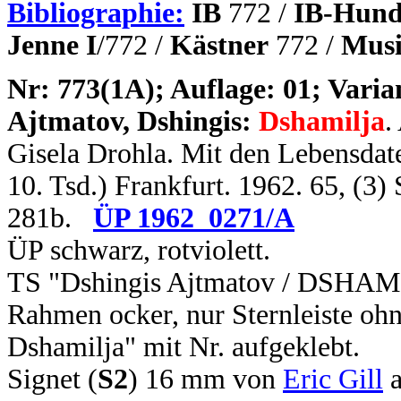
Bibliographie:
IB
772 /
IB-Hund
Jenne I
/772 /
Kästner
772 /
Musi
N
r: 773(1A); Auflage: 01; Varia
Ajtmatov, Dshingis:
Dshamilja
.
Gisela Drohla. Mit den Lebensdaten
10. Tsd.) Frankfurt. 1962. 65, (3
281b.
ÜP 1962_0271/A
ÜP schwarz, rotviolett.
TS "Dshingis Ajtmatov / DSHAMIL
Rahmen ocker, nur Sternleiste oh
Dshamilja" mit Nr. aufgeklebt.
Signet (
S2
) 16 mm von
Eric Gill
a