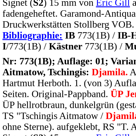
Signet (
S2
) 15 mm von
Eric Gill
a
fadengeheftet. Garamond-Antiqua.
Druckwerkstätten Stollberg VOB.
Bibliographie:
IB
773(1B) /
IB-
I
/773(1B) /
Kästner
773(1B) /
Mu
N
r: 773(1B); Auflage: 01; Varian
Aitmatow, Tschingis:
Djamila.
A
Hartmut Herboth. 1. (von 3) Auflag
Seiten. Original-Pappband.
ÜP Je
ÜP hellrotbraun, dunkelgrün (gest
TS "Tschingis Aitmatow /
Djamil
ohne Sterne). aufgeklebt, RS "T. 