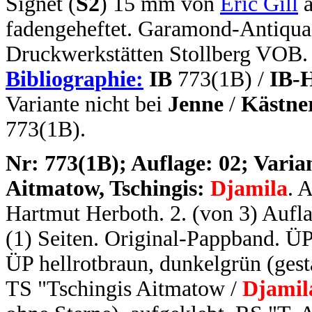
Signet (
S2
) 15 mm von
Eric Gill
a
fadengeheftet. Garamond-Antiqua.
Druckwerkstätten Stollberg VOB.
Bibliographie:
IB
773(1B) /
IB-
Variante nicht bei
Jenne
/
Kästne
773(1B).
N
r: 773(1B); Auflage: 02; Varian
Aitmatow, Tschingis:
Djamila
. 
Hartmut Herboth. 2. (von 3) Auflag
(1) Seiten. Original-Pappband. ÜP
ÜP hellrotbraun, dunkelgrün (gest
TS "Tschingis Aitmatow /
Djamil