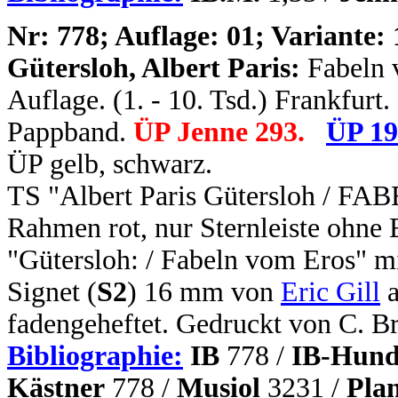
N
r: 778; Auflage: 01; Variante: 
Gütersloh, Albert Paris:
Fabeln 
Auflage. (1. - 10. Tsd.) Frankfurt.
Pappband.
ÜP Jenne 293.
ÜP 19
ÜP gelb, schwarz.
TS "Albert Paris Gütersloh / F
Rahmen rot, nur Sternleiste ohne 
"Gütersloh: / Fabeln vom Eros" mi
Signet (
S2
) 16 mm von
Eric Gill
a
fadengeheftet. Gedruckt von C. B
Bibliographie:
IB
778 /
IB-Hund
Kästner
778 /
Musiol
3231 /
Pla