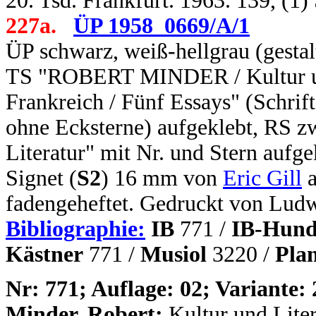
20. Tsd. Frankfurt. 1963. 139, (1
227a.
ÜP 1958_0669/A/1
ÜP schwarz, weiß-hellgrau (gesta
TS "ROBERT MINDER / Kultur und
Frankreich / Fünf Essays" (Schrif
ohne Ecksterne) aufgeklebt, RS zw
Literatur" mit Nr. und Stern aufge
Signet (
S2
) 16 mm von
Eric Gill
a
fadengeheftet. Gedruckt von Lud
Bibliographie:
IB
771 /
IB-Hund
Kästner
771 /
Musiol
3220 /
Pla
N
r: 771; Auflage: 02; Variante: 
Minder, Robert:
Kultur und Lite