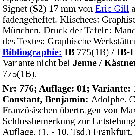
Signet (
S2
) 17 mm von
Eric Gill
a
fadengeheftet. Klischees: Graphi
München. Druck der Tafeln: Man
des Textes: Graphische Werkstätt
Bibliographie:
IB
775(1B) /
IB-
Variante nicht bei
Jenne
/
Kästne
775(1B).
N
r: 776; Auflage: 01; Variante: 
Constant, Benjamin:
Adolphe. C
Französischen übertragen von Max
Schlussbemerkung zur Entstehungs
Auflage. (1. - 10. Tsd.) Frankfurt.