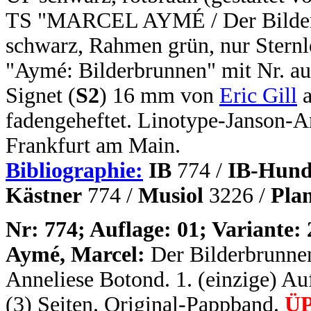
TS "MARCEL AYMÉ / Der Bilderbr
schwarz, Rahmen grün, nur Sternl
"Aymé: Bilderbrunnen" mit Nr. au
Signet (
S2
) 16 mm von
Eric Gill
a
fadengeheftet. Linotype-Janson-A
Frankfurt am Main.
Bibliographie:
IB
774 /
IB-Hund
Kästner
774 /
Musiol
3226 /
Pla
N
r: 774; Auflage: 01; Variante: 
Aymé, Marcel:
Der Bilderbrunne
Anneliese Botond. 1. (einzige) Auf
(3) Seiten. Original-Pappband.
ÜP