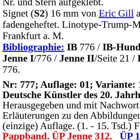
Nr. und Stern aufgeklebt.
Signet (
S2
) 16 mm von
Eric Gill
a
fadengeheftet. Linotype-Trump-
Frankfurt a. M.
Bibliographie:
IB
776 /
IB-Hund
Jenne I
/776 /
Jenne II
/
Seite
21 /
776.
N
r: 777; Auflage: 01; Variante: 
Deutsche Künstler des 20. Jahrh
Herausgegeben und mit Nachwort vo
Erläuterungen zu den Abbildungen.
(einzige) Auflage. (1. - 15. Tsd.) 
Pappband. ÜP Jenne 312.
ÜP 1