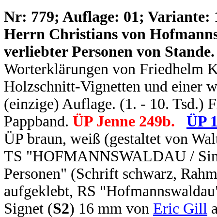
N
r: 779; Auflage: 01; Variante: 
Herrn Christians von Hofmanns
verliebter Personen von Stande.
Worterklärungen von Friedhelm K
Holzschnitt-Vignetten und einer w
(einzige) Auflage. (1. - 10. Tsd.) 
Pappband.
ÜP Jenne 249b.
ÜP 1
ÜP braun, weiß (gestaltet von Wal
TS "HOFMANNSWALDAU / Sinnreic
Personen" (Schrift schwarz, Rahme
aufgeklebt, RS "Hofmannswaldau" 
Signet (
S2
) 16 mm von
Eric Gill
a