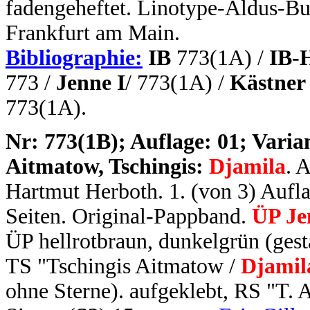
fadengeheftet. Linotype-Aldus-Bu
Frankfurt am Main.
Bibliographie:
IB
773(1A) /
IB-
773 /
Jenne I
/
773(1A) /
Kästner
773(1A).
N
r: 773(1B); Auflage: 01; Varian
Aitmatow, Tschingis:
Djamila
. 
Hartmut Herboth. 1. (von 3) Auflag
Seiten. Original-Pappband.
ÜP Je
ÜP hellrotbraun, dunkelgrün (gest
TS "Tschingis Aitmatow /
Djamil
ohne Sterne). aufgeklebt, RS "T.