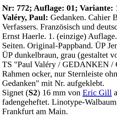
N
r: 772; Auflage: 01; Variante: 
Valéry, Paul:
Gedanken. Cahier B
Verfassers. Französisch und deuts
Ernst Haerle. 1. (einzige) Auflage.
Seiten. Original-Pappband. ÜP Je
ÜP dunkelbraun, grau (gestaltet v
TS "Paul Valéry / GEDANKEN / Ca
Rahmen ocker, nur Sternleiste ohn
Gedanken" mit Nr. aufgeklebt.
Signet (
S2
) 16 mm von
Eric Gill
a
fadengeheftet. Linotype-Walbaum
Frankfurt am Main.