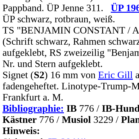
Pappband. ÜP Jenne 311.
ÜP 19
ÜP schwarz, rotbraun, weiß.
TS "BENJAMIN CONSTANT / Adol
(Schrift schwarz, Rahmen schwarz,
aufgeklebt, RS zweizeilig "Benjam
Nr. und Stern aufgeklebt.
Signet (
S2
) 16 mm von
Eric Gill
a
fadengeheftet. Linotype-Trump-
Frankfurt a. M.
Bibliographie:
IB
776 /
IB-Hund
Kästner
776 /
Musiol
3229 /
Pla
Hinweis: