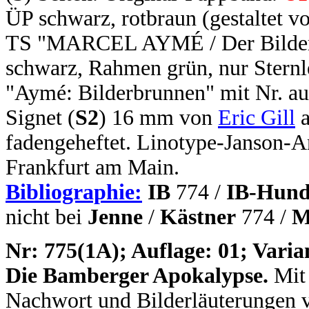
ÜP schwarz, rotbraun (gestaltet v
TS "MARCEL AYMÉ / Der Bilderbr
schwarz, Rahmen grün, nur Sternl
"Aymé: Bilderbrunnen" mit Nr. au
Signet (
S2
) 16 mm von
Eric Gill
a
fadengeheftet. Linotype-Janson-A
Frankfurt am Main.
Bibliographie:
IB
774 /
IB-Hund
nicht bei
Jenne
/
Kästner
774 /
M
N
r: 775(1A); Auflage: 01; Varia
Die Bamberger Apokalypse.
Mit 
Nachwort und Bilderläuterungen v