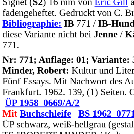
Signet (
S2
) 16 mm von
Eric Gill
a
fadengeheftet. Gedruckt von C. B
Bibliographie:
IB
771 /
IB-Hund
diese Variante nicht bei
Jenne
/
K
771.
N
r: 771; Auflage: 01; Variante: 
Minder, Robert:
Kultur und Lite
Fünf Essays. Mit Nachwort des Auto
Frankfurt. 1962. 139, (1) Seiten.
ÜP 1958_0669/A/2
Mit
Buchschleife
BS 1962_077
ÜP schwarz, weiß-hellgrau (gesta