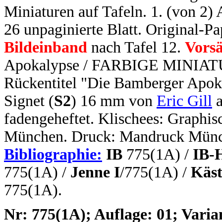
Miniaturen auf Tafeln. 1. (von 2) A
26 unpaginierte Blatt. Original-P
Bildeinband
nach Tafel 12.
Vorsä
Apokalypse / FARBIGE MINIATUR
Rückentitel "Die Bamberger Apo
Signet (
S2
) 16 mm von
Eric Gill
a
fadengeheftet. Klischees: Graphi
München. Druck: Mandruck Münc
Bibliographie:
IB
775(1A) /
IB-
775(1A) /
Jenne I
/775(1A) /
Käst
775(1A).
N
r: 775(1A); Auflage: 01; Varia