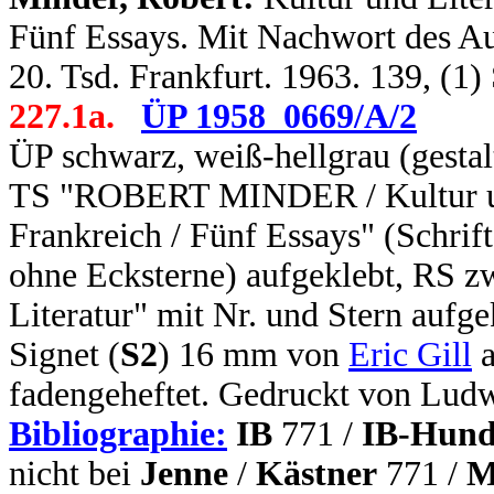
Fünf Essays. Mit Nachwort des Auto
20. Tsd. Frankfurt. 1963. 139, (1
227.1a.
ÜP 1958_0669/A/2
ÜP schwarz, weiß-hellgrau (gesta
TS "ROBERT MINDER / Kultur und
Frankreich / Fünf Essays" (Schrif
ohne Ecksterne) aufgeklebt, RS zw
Literatur" mit Nr. und Stern aufge
Signet (
S2
) 16 mm von
Eric Gill
a
fadengeheftet. Gedruckt von Lud
Bibliographie:
IB
771 /
IB-Hund
nicht bei
Jenne
/
Kästner
771 /
M