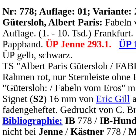
N
r: 778; Auflage: 01; Variante: 
Gütersloh, Albert Paris:
Fabeln 
Auflage. (1. - 10. Tsd.) Frankfurt.
Pappband.
ÜP Jenne 293.1.
ÜP 
ÜP gelb, schwarz.
TS "Albert Paris Gütersloh / F
Rahmen rot, nur Sternleiste ohne 
"Gütersloh: / Fabeln vom Eros" mi
Signet (
S2
) 16 mm von
Eric Gill
a
fadengeheftet. Gedruckt von C. B
Bibliographie:
IB
778 /
IB-Hund
nicht bei
Jenne
/
Kästner
778 /
M