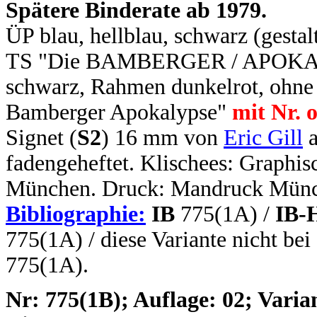
Spätere Binderate ab 1979.
ÜP blau, hellblau, schwarz (gestal
TS "Die BAMBERGER / APOKALYP
schwarz, Rahmen dunkelrot, ohne 
Bamberger Apokalypse"
mit Nr. 
Signet (
S2
) 16 mm von
Eric Gill
a
fadengeheftet. Klischees: Graphi
München. Druck: Mandruck Münc
Bibliographie:
IB
775(1A) /
IB-
775(1A) / diese Variante nicht bei
775(1A).
N
r: 775(1B); Auflage: 02; Varian