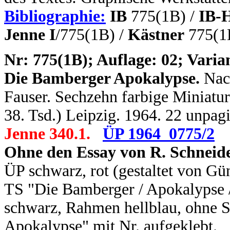
Bibliographie:
IB
775(1B) /
IB-
Jenne I
/775(1B) /
Kästner
775(1
N
r: 775(1B); Auflage: 02; Varian
Die Bamberger Apokalypse.
Nach
Fauser. Sechzehn farbige Miniature
38. Tsd.) Leipzig. 1964. 22 unpag
Jenne 340.1.
ÜP 1964_0775/2
Ohne den Essay von R. Schneide
ÜP schwarz, rot (gestaltet von Gü
TS "Die Bamberger / Apokalypse /
schwarz, Rahmen hellblau, ohne S
Apokalypse" mit Nr. aufgeklebt.