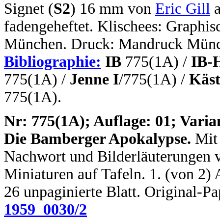
Signet (
S2
) 16 mm von
Eric Gill
a
fadengeheftet. Klischees: Graphi
München. Druck: Mandruck Münc
Bibliographie:
IB
775(1A) /
IB-
775(1A) /
Jenne I
/775(1A) /
Käst
775(1A).
N
r: 775(1A); Auflage: 01; Varia
Die Bamberger Apokalypse.
Mit 
Nachwort und Bilderläuterungen v
Miniaturen auf Tafeln. 1. (von 2) A
26 unpaginierte Blatt. Original-P
1959_0030/2