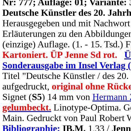
N
r: 777; Auflage: 01; Variante: 
Deutsche Künstler des 20. Jahrh
Herausgegeben und mit Nachwort vo
Erläuterungen zu den Abbildungen.
(einzige) Auflage. (1. - 15. Tsd.) 
Kartoniert. ÜP Jenne Sd rot.
Ü
Sonderausgabe im Insel Verlag 
Titel "Deutsche Künstler / des 20.
aufgedruckt,
original ohne Rücke
Signet (
S5
) 14 mm von
Hermann 
gelumbeckt.
Linotype-Optima. Ge
Main. Gedruckt von Paul Robert W
Bibliographie:
IB.M.
1,33 /
Jenn