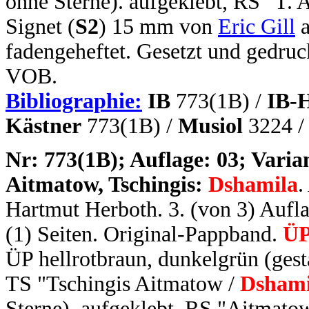
ohne Sterne). aufgeklebt, RS "T.
Signet (
S2
) 15 mm von
Eric Gill
a
fadengeheftet. Gesetzt und gedruc
VOB.
Bibliographie:
IB
773(1B) /
IB-
Kästner
773(1B) /
Musiol
3224 
N
r: 773(1B); Auflage: 03; Varian
Aitmatow, Tschingis:
Dshamila
.
Hartmut Herboth. 3. (von 3) Auflag
(1) Seiten. Original-Pappband.
ÜP
ÜP hellrotbraun, dunkelgrün (gest
TS "Tschingis Aitmatow /
Dshami
Sterne). aufgeklebt, RS "Aitmato