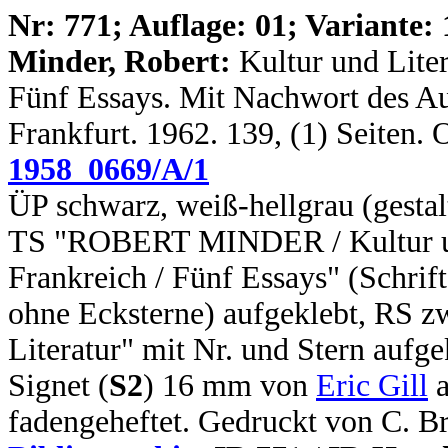
N
r: 771; Auflage: 01; Variante: 
Minder, Robert:
Kultur und Lite
Fünf Essays. Mit Nachwort des Auto
Frankfurt. 1962. 139, (1) Seiten.
1958_0669/A/1
ÜP schwarz, weiß-hellgrau (gesta
TS "ROBERT MINDER / Kultur und
Frankreich / Fünf Essays" (Schrif
ohne Ecksterne) aufgeklebt, RS zw
Literatur" mit Nr. und Stern aufge
Signet (
S2
) 16 mm von
Eric Gill
a
fadengeheftet. Gedruckt von C. B