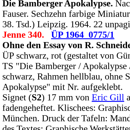
Die Bamberger Apokalypse.
Nach
Fauser. Sechzehn farbige Miniature
38. Tsd.) Leipzig. 1964. 22 unpag
Jenne 340.
ÜP 1964_0775/1
Ohne den Essay von R. Schneide
ÜP schwarz, rot (gestaltet von Gü
TS "Die Bamberger / Apokalypse /
schwarz, Rahmen hellblau, ohne S
Apokalypse" mit Nr. aufgeklebt.
Signet (
S2
) 17 mm von
Eric Gill
a
fadengeheftet. Klischees: Graphi
München. Druck der Tafeln: Man
des Textes: Graphische Werkstätt