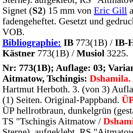
Signet (
S2
) 15 mm von
Eric Gill
a
fadengeheftet. Gesetzt und gedruc
VOB.
Bibliographie:
IB
773(1B) /
IB-
Kästner
773(1B) /
Musiol
3225.
N
r: 773(1B); Auflage: 03; Varian
Aitmatow, Tschingis:
Dshamila.
Hartmut Herboth. 3. (von 3) Auflag
(1) Seiten. Original-Pappband.
ÜP
ÜP hellrotbraun, dunkelgrün (gest
TS "Tschingis Aitmatow /
Dshami
Sterne). aufgeklebt, RS "Aitmato