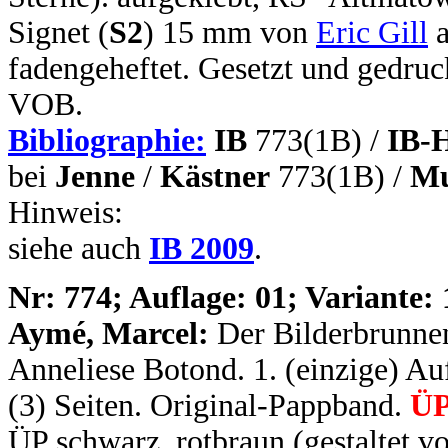
Signet (
S2
) 15 mm von
Eric Gill
a
fadengeheftet. Gesetzt und gedruc
VOB.
Bibliographie:
IB
773(1B) /
IB-
bei
Jenne
/
Kästner
773(1B) /
Mu
Hinweis:
siehe auch
IB 2009
.
N
r: 774; Auflage: 01; Variante: 
Aymé, Marcel:
Der Bilderbrunne
Anneliese Botond. 1. (einzige) Auf
(3) Seiten. Original-Pappband.
ÜP
ÜP schwarz, rotbraun (gestaltet v