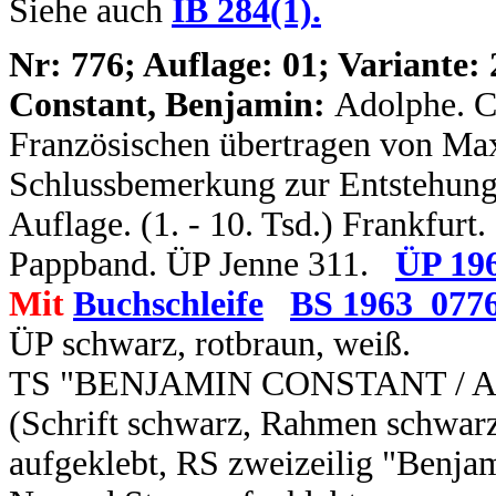
Siehe auch
IB 284(1).
N
r: 776; Auflage: 01; Variante: 
Constant, Benjamin:
Adolphe. C
Französischen übertragen von Max
Schlussbemerkung zur Entstehungs
Auflage. (1. - 10. Tsd.) Frankfurt.
Pappband. ÜP Jenne 311.
ÜP 19
Mit
Buchschleife
BS 1963_077
ÜP schwarz, rotbraun, weiß.
TS "BENJAMIN CONSTANT / Adol
(Schrift schwarz, Rahmen schwarz,
aufgeklebt, RS zweizeilig "Benjam