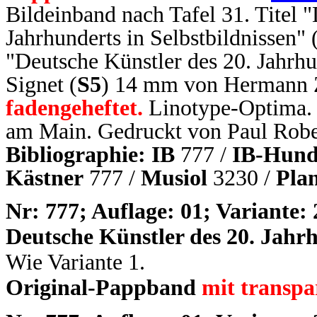
Bildeinband nach Tafel 31. Tit
Jahrhunderts in Selbstbildnissen"
"Deutsche Künstler des 20. Jahrhu
Signet (
S5
) 14 mm von Hermann Za
fadengeheftet.
Linotype-Optima. 
am Main. Gedruckt von Paul Robe
Bibliographie: IB
777 /
IB-Hund
Kästner
777 /
Musiol
3230 /
Pla
N
r: 777; Auflage: 01; Variante: 
Deutsche Künstler des 20. Jahrh
Wie Variante 1.
Original-Pappband
mit transp