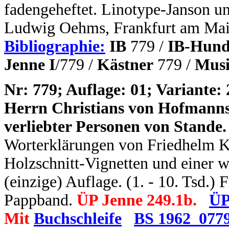
fadengeheftet. Linotype-Janson u
Ludwig Oehms, Frankfurt am Mai
Bibliographie:
IB
779 /
IB-Hund
Jenne I
/779 /
Kästner
779 /
Musi
N
r: 779; Auflage: 01; Variante: 
Herrn Christians von Hofmanns
verliebter Personen von Stande.
Worterklärungen von Friedhelm K
Holzschnitt-Vignetten und einer w
(einzige) Auflage. (1. - 10. Tsd.) 
Pappband.
ÜP Jenne 249.1b.
ÜP
Mit
Buchschleife
BS 1962_077