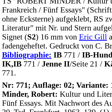
TS "ROBERT MINDER / Kultur und
Frankreich / Fünf Essays" (Schrif
ohne Ecksterne) aufgeklebt, RS zw
Literatur" mit Nr. und Stern aufge
Signet (
S2
) 16 mm von
Eric Gill
a
fadengeheftet. Gedruckt von C. B
Bibliographie:
IB
771 /
IB-Hund
IK,IB
771 /
Jenne II
/
Seite
21 /
K
771.
N
r: 771; Auflage: 02; Variante: 
Minder, Robert:
Kultur und Lite
Fünf Essays. Mit Nachwort des Auto