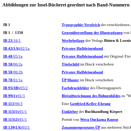
Abbildungen zur Insel-Bücherei geordnet nach Band-Nummern
IB 1
Typographie-Vergleich
der verschiedenen 
IB 1 /
1350
Gegenüberstellung der Illustrationen
von
IB 23
/16/1
Werbebeilage
des Verlags
Rütten & Loeni
IB 42(1A)
/02/1a
Privater Halbleinenband
IB 48
/05/1a
Privater Halbleinenband
mit Original-Tite
IB 58/
06/2a
Titelschild
im Druck verschoben
IB 58
/06/2b
Privater Halbleinenband
IB 78
/01/1a
ÜP Muster
im Druck verschoben
IB 95(3B)
/05/2
Farbdruckfehler
des Überzugpapiers
IB 99(1)
/01/1
Bleistiftzeichnung des Bühnenbildes
zu "Wa
IB 113
/06/3
Eine
Gottfried-Keller-Ehrung
IB 115(1)
/01/1
Einkleber
der
Buchhandlung Kiepert
IB 115(2)
/01/1
Porträt von
Wera Ouckama Knoop
IB 139(1A)
/03/1
Zusammengesetztes ÜP
aus
mehreren Stück