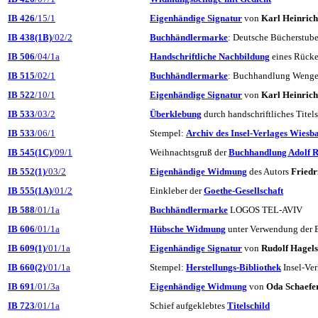
IB 426
/15/1
Eigenhändige Signatur
von
Karl Heinric
IB 438(1B)
/02/2
Buchhändlermarke
: Deutsche Bücherstu
IB 506
/04/1a
Handschriftliche Nachbildung
eines Rücke
IB 515
/02/1
Buchhändlermarke
: Buchhandlung Weng
IB 522
/10/1
Eigenhändige Signatur
von
Karl Heinric
IB 533
/03/2
Überklebung
durch handschriftliches Titel
IB 533
/06/1
Stempel:
Archiv des Insel-Verlages Wiesb
IB 545(1C)
/09/1
Weihnachtsgruß der
Buchhandlung Adolf 
IB 552(1)
/03/2
Eigenhändige Widmung
des Autors
Friedr
IB 555(1A)
/01/2
Einkleber der
Goethe-Gesellschaft
IB 588
/01/1a
Buchhändlermarke
LOGOS TEL-AVIV
IB 606
/01/1a
Hübsche Widmung
unter Verwendung der Bi
IB 609(1)
/01/1a
Eigenhändige Signatur
von
Rudolf Hagel
IB 660(2)
/01/1a
Stempel:
Herstellungs-Bibliothek
Insel-Ver
IB 691
/01/3a
Eigenhändige Widmung
von
Oda Schaefe
IB 723
/01/1a
Schief aufgeklebtes
Titelschild