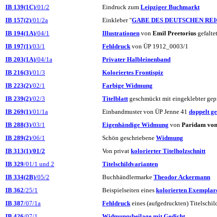
IB 139(1C)
/01/2
Eindruck zum
Leipziger Buchmarkt
IB 157(2)
/01/2a
Einkleber "
GABE DES DEUTSCHEN RE
IB 194(1A)
/04/1
Illustrationen
von
Emil Preetorius
gefaltet
IB 197(1)
/03/1
Fehldruck
von ÜP 1912_0003/1
IB 203(1A)
/04/1a
Privater Halbleinenband
IB 216(3)
/01/3
Koloriertes Frontispiz
IB 223(2)
/02/1
Farbige Widmung
IB 239(2)
/02/3
Titelblatt
geschmückt mit eingeklebter gep
IB 269(1)
/01/1a
Einbandmuster von ÜP Jenne 41
doppelt g
IB 288(3)
/03/1
Eigenhändige Widmung
von
Paridam von
IB 289(2)
/06/1
Schön geschriebene
Widmung
IB 313(1)/01/2
Von privat
kolorierter Titelholzschnitt
IB 329
/01/1 und 2
Titelschildvarianten
IB 334(2B)
/05/2
Buchhändlermarke
Theodor Ackermann
IB 362
/25/1
Beispielseiten eines
kolorierten Exemplar
IB 387
/07/1a
Fehldruck
eines (aufgedruckten) Titelschil
IB 426
/07/1
Widmungsbeilage mit Gedicht