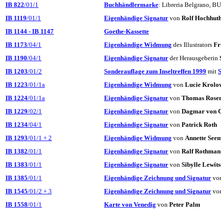
IB 822
/01/1
Buchhändlermarke
: Libreria Belgrano, 
IB 1119
/01/1
Eigenhändige Signatur
von
Rolf Hochhut
IB 1144 - IB 1147
Goethe-Kassette
IB 1173
/04/1
Eigenhändige Widmung
des Illustrators
Fr
IB 1190
/04/1
Eigenhändige Signatur
der Herausgeberin
IB 1203
/01/2
Sonderauflage zum Inseltreffen 1999
mit
IB 1223
/01/1a
Eigenhändige Widmung
von
Lucie Krolo
IB 1224
/01/1a
Eigenhändige Signatur
von
Thomas Rosen
IB 1229
/02/1
Eigenhändige Signatur
von
Dagmar von G
IB 1234
/04/1
Eigenhändige Signatur
von
Patrick Roth
IB 1293
/01/1 + 2
Eigenhändige Widmung
von
Annette See
IB 1382
/01/1
Eigenhändige Signatur
von
Ralf Rothman
IB 1383
/01/1
Eigenhändige Signatur
von
Sibylle Lewits
IB 1385
/01/1
Eigenhändige Zeichnung und Signatur
vo
IB 1545
/01/2 + 3
Eigenhändige Zeichnung und Signatur
vo
IB 1558
/01/1
Karte von Venedig
von
Peter Palm