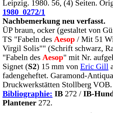
Leipzig. 1980. 56, (4) Seiten. Or
1980_0272/1
Nachbemerkung neu verfasst.
ÜP braun, ocker (gestaltet von Gü
TS "Fabeln des
Aesop
/ Mit 51 Wi
Virgil Solis"" (Schrift schwarz, 
"Fabeln des
Aesop
" mit Nr. aufge
Signet (
S2
) 15 mm von
Eric Gill
a
fadengeheftet. Garamond-Antiqua.
Druckwerkstätten Stollberg VOB.
Bibliographie:
IB
272 /
IB-Hund
Plantener
272.