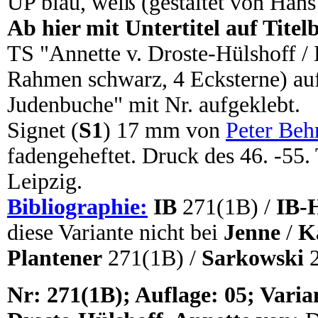
ÜP blau, weiß (gestaltet von Hans 
Ab hier mit Untertitel auf Titelb
TS "Annette v. Droste-Hülshoff / 
Rahmen schwarz, 4 Ecksterne) au
Judenbuche" mit Nr. aufgeklebt.
Signet (
S1
) 17 mm von
Peter Beh
fadengeheftet. Druck des 46. -55.
Leipzig.
Bibliographie:
IB
271(1B) /
IB-
diese Variante nicht bei
Jenne
/
K
Plantener
271(1B) /
Sarkowski
2
N
r: 271(1B); Auflage: 05; Varia