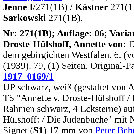
Jenne I
/271(1B) /
Kästner
271(1
Sarkowski
271(1B).
N
r:
271(1B); Auflage: 06; Varian
Droste-Hülshoff, Annette von:
D
dem gebirgichten Westfalen. 6. (vo
(1939). 79, (1) Seiten. Original-
1917_0169/1
ÜP schwarz, weiß (gestaltet von 
TS "Annette v. Droste-Hülshoff / 
Rahmen schwarz, 4 Ecksterne) auf
Hülshoff: / Die Judenbuche" mit N
Signet (
S1
) 17 mm von
Peter Beh