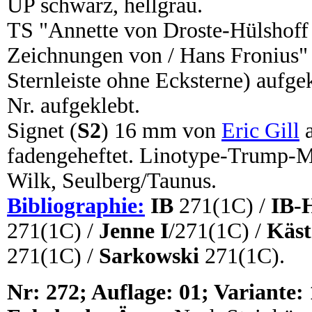
ÜP schwarz, hellgrau.
TS "Annette von Droste-Hülshof
Zeichnungen von / Hans Fronius" 
Sternleiste ohne Ecksterne) aufge
Nr. aufgeklebt.
Signet (
S2
) 16 mm von
Eric Gill
a
fadengeheftet. Linotype-Trump-M
Wilk, Seulberg/Taunus.
Bibliographie:
IB
271(1C) /
IB-
271(1C) /
Jenne I
/271(1C) /
Käst
271(1C) /
Sarkowski
271(1C).
N
r:
272; Auflage: 01; Variante: 