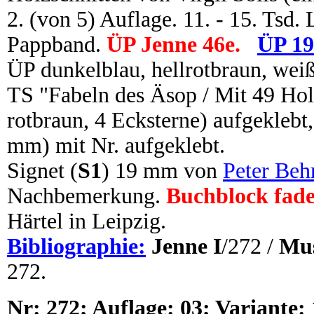
2. (von 5) Auflage. 11. - 15. Tsd. 
Pappband.
ÜP Jenne 46e.
ÜP 19
ÜP dunkelblau, hellrotbraun, weiß
TS "Fabeln des Äsop / Mit 49 Hol
rotbraun, 4 Ecksterne) aufgeklebt
mm) mit Nr. aufgeklebt.
Signet (
S1
) 19 mm von
Peter Beh
Nachbemerkung.
Buchblock fade
Härtel in Leipzig.
Bibliographie:
Jenne I
/272 /
Mus
272.
N
r:
272; Auflage: 03; Variante: 