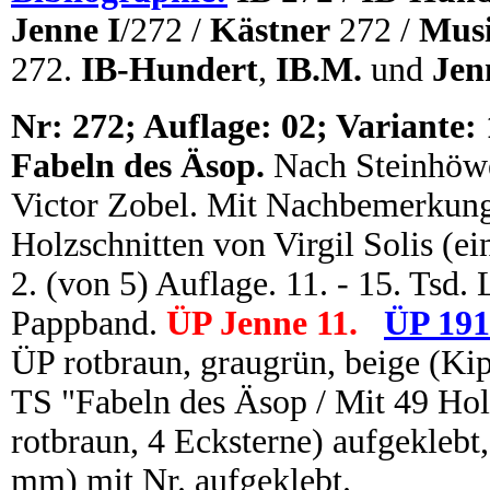
Jenne I
/272 /
Kästner
272 /
Musi
272.
IB-Hundert
,
IB.M.
und
Jen
N
r:
272; Auflage: 02; Variante: 
Fabeln des Äsop.
Nach Steinhöwe
Victor Zobel. Mit Nachbemerkung.
Holzschnitten von Virgil Solis (ei
2. (von 5) Auflage. 11. - 15. Tsd. 
Pappband.
ÜP Jenne 11.
ÜP 191
ÜP rotbraun, graugrün, beige (K
TS "Fabeln des Äsop / Mit 49 Hol
rotbraun, 4 Ecksterne) aufgeklebt
mm) mit Nr. aufgeklebt.