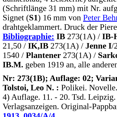
(Schriftlänge 31 mm) mit Nr. aufg
Signet (
S1
) 16 mm von
Peter Beh
drahtgeklammert. Druck der Piere
Bibliographie:
IB
273(1A) /
IB-
21,50 /
IK,IB
273(1A) /
Jenne I
/
1540 /
Plantener
273(1A) /
Sark
IB.M.
geben 1919 an, alle andere
N
r: 273(1B); Auflage: 02; Varia
Tolstoi, Leo N. :
Polikei. Novell
4) Auflage. 11. - 20. Tsd. Leipzig.
Verlagsanzeigen. Original-Pappba
1913_0034/A/4