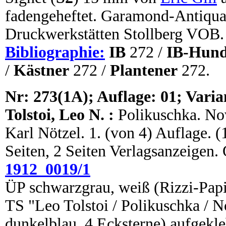
fadengeheftet. Garamond-Antiqua.
Druckwerkstätten Stollberg VOB.
Bibliographie:
IB
272 /
IB-Hund
/
Kästner
272 /
Plantener
272.
N
r:
273(1A); Auflage: 01; Varia
Tolstoi, Leo N. :
Polikuschka. No
Karl Nötzel. 1. (von 4) Auflage. (1
Seiten, 2 Seiten Verlagsanzeigen
1912_0019/1
ÜP schwarzgrau, weiß (Rizzi-Papi
TS "Leo Tolstoi / Polikuschka / 
dunkelblau, 4 Ecksterne) aufgekle