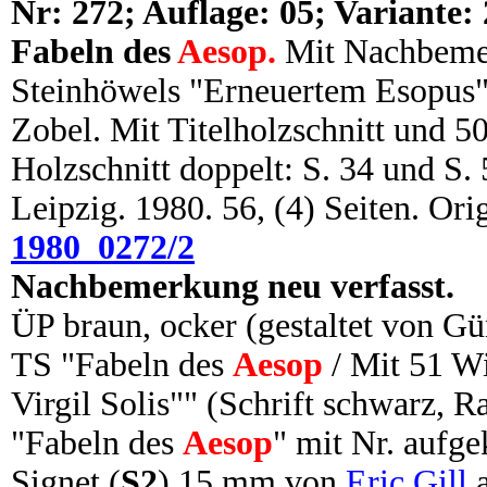
N
r: 272; Auflage: 05; Variante: 
Fabeln des
Aesop.
Mit Nachbemer
Steinhöwels "Erneuertem Esopus" 
Zobel. Mit Titelholzschnitt und 50
Holzschnitt doppelt: S. 34 und S. 5
Leipzig. 1980. 56, (4) Seiten. Or
1980_0272/2
Nachbemerkung neu verfasst.
ÜP braun, ocker (gestaltet von Gü
TS "Fabeln des
Aesop
/ Mit 51 Wi
Virgil Solis"" (Schrift schwarz, 
"Fabeln des
Aesop
" mit Nr. aufge
Signet (
S2
) 15 mm von
Eric Gill
a