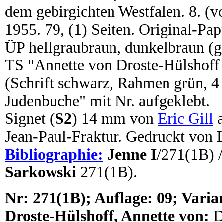
dem gebirgichten Westfalen. 8. (v
1955. 79, (1) Seiten. Original-P
ÜP hellgraubraun, dunkelbraun (g
TS "Annette von Droste-Hülsho
(Schrift schwarz, Rahmen grün, 4
Judenbuche" mit Nr. aufgeklebt.
Signet (
S2
) 14 mm von
Eric Gill
a
Jean-Paul-Fraktur. Gedruckt von
Bibliographie:
Jenne I
/271(1B) 
Sarkowski
271(1B).
N
r:
271(1B); Auflage: 09; Varian
Droste-Hülshoff, Annette von:
D