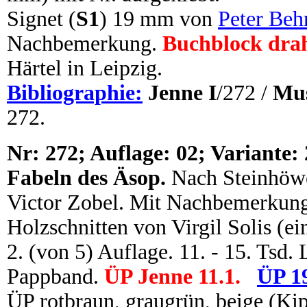
Signet (
S1
) 19 mm von
Peter Beh
Nachbemerkung.
Buchblock dra
Härtel in Leipzig.
Bibliographie:
Jenne I
/272 /
Mus
272.
N
r: 272; Auflage: 02; Variante: 
Fabeln des Äsop.
Nach Steinhöwe
Victor Zobel. Mit Nachbemerkung.
Holzschnitten von Virgil Solis (ei
2. (von 5) Auflage. 11. - 15. Tsd. 
Pappband.
ÜP Jenne 11.1.
ÜP 1
ÜP rotbraun, graugrün, beige (K