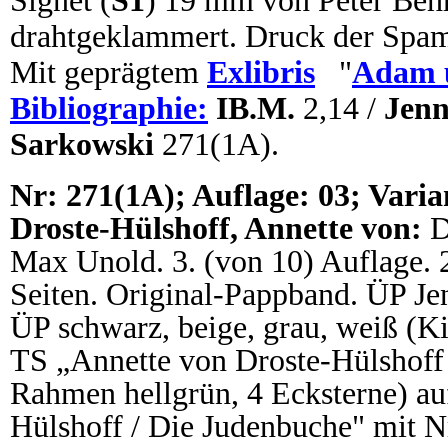
Signet (
S1
) 19 mm von Peter Behr
drahtgeklammert. Druck der Spam
Mit geprägtem
Exlibris
"
Adam u
Bibliographie:
IB.M.
2,14 /
Jenn
Sarkowski
271(1A).
N
r: 271(1A); Auflage: 03; Varia
Droste-Hülshoff, Annette von:
D
Max Unold. 3. (von 10) Auflage. 26
Seiten. Original-Pappband. ÜP Je
ÜP schwarz, beige, grau, weiß (
TS „Annette von Droste-Hülshoff 
Rahmen hellgrün, 4 Ecksterne) au
Hülshoff / Die Judenbuche" mit Nr