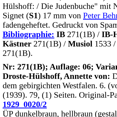
Hülshoff: / Die Judenbuche" mit N
Signet (
S1
) 17 mm von
Peter Beh
fadengeheftet. Gedruckt von Spam
Bibliographie:
IB
271(1B) /
IB-
Kästner
271(1B) /
Musiol
1533 
271(1B).
N
r: 271(1B); Auflage: 06; Varia
Droste-Hülshoff, Annette von:
D
dem gebirgichten Westfalen. 6. (vo
(1939). 79, (1) Seiten. Original-
1929_0020/2
ÜP dunkelbraun, hellbraun (gestal