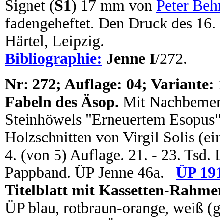
Signet (
S1
) 17 mm von
Peter Beh
fadengeheftet. Den Druck des 16. 
Härtel, Leipzig.
Bibliographie:
Jenne I
/272.
N
r:
272; Auflage: 04; Variante: 
Fabeln des Äsop.
Mit Nachbemerk
Steinhöwels "Erneuertem Esopus" 
Holzschnitten von Virgil Solis (ei
4. (von 5) Auflage. 21. - 23. Tsd. 
Pappband. ÜP Jenne 46a.
ÜP 19
Titelblatt mit Kassetten-Rahmen
ÜP blau, rotbraun-orange, weiß (g