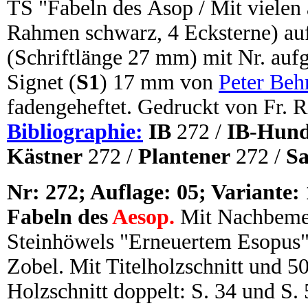
TS "Fabeln des Äsop / Mit vielen 
Rahmen schwarz, 4 Ecksterne) au
(Schriftlänge 27 mm) mit Nr. aufg
Signet (
S1
) 17 mm von
Peter Beh
fadengeheftet. Gedruckt von Fr. Ri
Bibliographie:
IB
272 /
IB-Hund
Kästner
272 /
Plantener
272 /
Sa
N
r:
272; Auflage: 05; Variante: 
Fabeln des
Aesop.
Mit Nachbemer
Steinhöwels "Erneuertem Esopus" 
Zobel. Mit Titelholzschnitt und 50
Holzschnitt doppelt: S. 34 und S. 5