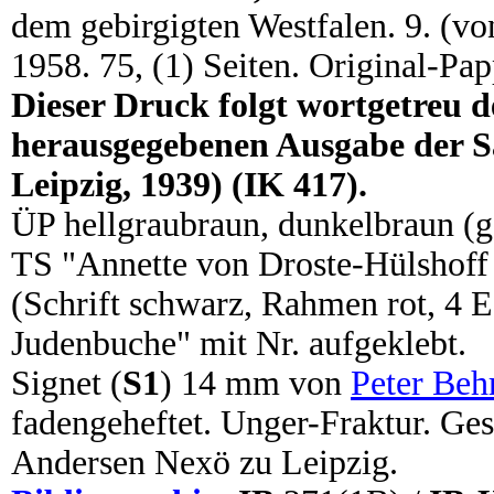
dem gebirgigten Westfalen. 9. (von
1958. 75, (1) Seiten. Original-P
Dieser Druck folgt wortgetreu 
herausgegebenen Ausgabe der Sä
Leipzig, 1939) (IK 417).
ÜP hellgraubraun, dunkelbraun (g
TS "Annette von Droste-Hülsho
(Schrift schwarz, Rahmen rot, 4 E
Judenbuche" mit Nr. aufgeklebt.
Signet (
S1
) 14 mm von
Peter Beh
fadengeheftet. Unger-Fraktur. Ge
Andersen Nexö zu Leipzig.