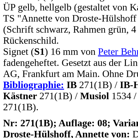
ÜP gelb, hellgelb (gestaltet von K
TS "Annette von Droste-Hülsho
(Schrift schwarz, Rahmen grün, 4 
Rückenschild.
Signet (
S1
) 16 mm von
Peter Beh
fadengeheftet. Gesetzt aus der L
AG, Frankfurt am Main. Ohne Dr
Bibliographie:
IB
271(1B) /
IB-
Kästner
271(1B) /
Musiol
1534 
271(1B).
N
r:
271(1B); Auflage: 08; Varian
Droste-Hülshoff, Annette von:
D