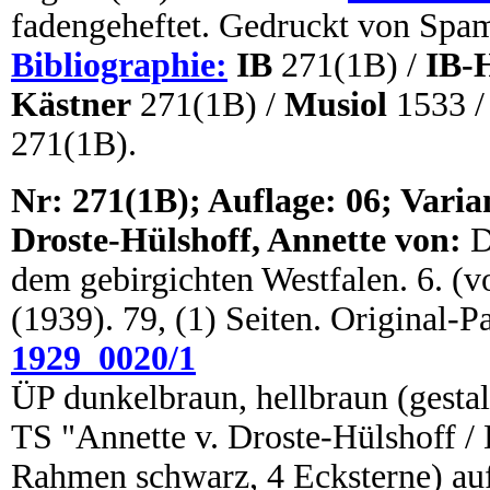
fadengeheftet. Gedruckt von Spam
Bibliographie:
IB
271(1B) /
IB-
Kästner
271(1B) /
Musiol
1533 
271(1B).
N
r: 271(1B); Auflage: 06; Varia
Droste-Hülshoff, Annette von:
D
dem gebirgichten Westfalen. 6. (vo
(1939). 79, (1) Seiten. Original-
1929_0020/1
ÜP dunkelbraun, hellbraun (gestal
TS "Annette v. Droste-Hülshoff / 
Rahmen schwarz, 4 Ecksterne) auf