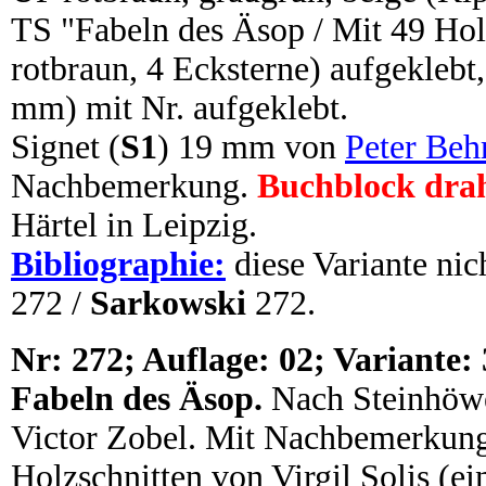
TS "Fabeln des Äsop / Mit 49 Hol
rotbraun, 4 Ecksterne) aufgeklebt
mm) mit Nr. aufgeklebt.
Signet (
S1
) 19 mm von
Peter Beh
Nachbemerkung.
Buchblock dra
Härtel in Leipzig.
Bibliographie:
diese Variante nic
272 /
Sarkowski
272.
N
r:
272; Auflage: 02; Variante: 
Fabeln des Äsop.
Nach Steinhöwe
Victor Zobel. Mit Nachbemerkung.
Holzschnitten von Virgil Solis (ei