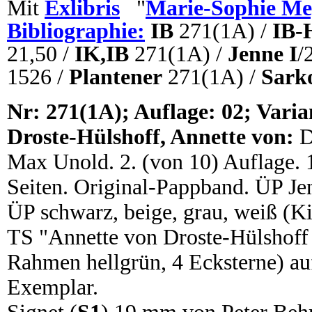
Mit
Exlibris
"
Marie-Sophie Me
Bibliographie:
IB
271(1A) /
IB-
21,50 /
IK,IB
271(1A) /
Jenne I
/
1526 /
Plantener
271(1A) /
Sark
N
r: 271(1A); Auflage: 02; Varia
Droste-Hülshoff, Annette von:
D
Max Unold. 2. (von 10) Auflage. 11
Seiten. Original-Pappband. ÜP Je
ÜP schwarz, beige, grau, weiß (
TS "Annette von Droste-Hülshoff 
Rahmen hellgrün, 4 Ecksterne) au
Exemplar.