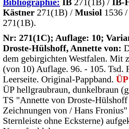
Bibliographie:
IB
271(1B) /
IB-
Kästner
271(1B) /
Musiol
1536 
271(1B).
N
r:
271(1C); Auflage: 10; Varia
Droste-Hülshoff, Annette von:
D
dem gebirgichten Westfalen. Mit 
(von 10) Auflage. 96. - 105. Tsd. 
Leerseite. Original-Pappband.
ÜP 
ÜP hellgraubraun, dunkelbraun (g
TS "Annette von Droste-Hülshof
Zeichnungen von / Hans Fronius" 
Sternleiste ohne Ecksterne) aufge