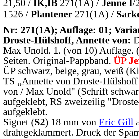
21,50 /
IK,IB
271(1A) /
Jenne I
/
1526 /
Plantener
271(1A) /
Sark
N
r: 271(1A); Auflage: 01; Varia
Droste-Hülshoff, Annette von:
D
Max Unold. 1. (von 10) Auflage. (1
Seiten. Original-Pappband.
ÜP Je
ÜP schwarz, beige, grau, weiß (
TS „Annette von Droste-Hülshoff
von / Max Unold" (Schrift schwar
aufgeklebt, RS zweizeilig "Droste
aufgeklebt.
Signet (
S2
) 18 mm von
Eric Gill
a
drahtgeklammert. Druck der Spam