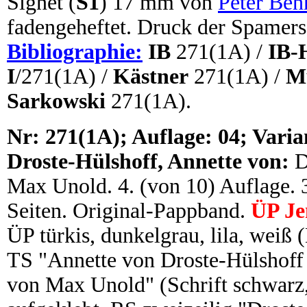
Signet (
S1
) 17 mm von
Peter Beh
fadengeheftet. Druck der Spamers
Bibliographie:
IB
271(1A) /
IB-
I
/271(1A) /
Kästner
271(1A) /
M
Sarkowski
271(1A).
N
r: 271(1A); Auflage: 04; Varia
Droste-Hülshoff, Annette von:
D
Max Unold. 4. (von 10) Auflage. 36
Seiten. Original-Pappband.
ÜP Je
ÜP türkis, dunkelgrau, lila, weiß
TS "Annette von Droste-Hülshoff
von Max Unold" (Schrift schwarz,