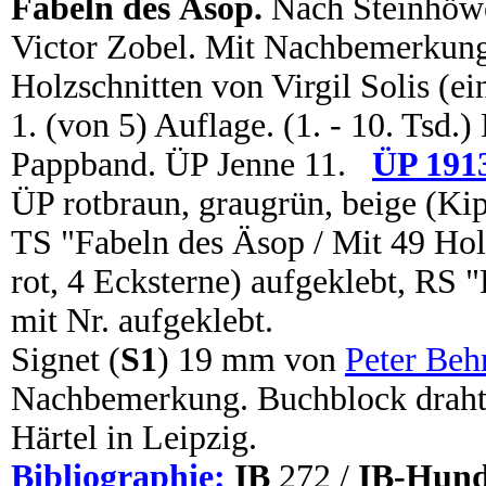
Fabeln des Äsop.
Nach Steinhöwe
Victor Zobel. Mit Nachbemerkung.
Holzschnitten von Virgil Solis (ei
1. (von 5) Auflage. (1. - 10. Tsd.)
Pappband. ÜP Jenne 11.
ÜP 191
ÜP rotbraun, graugrün, beige (K
TS "Fabeln des Äsop / Mit 49 Hol
rot, 4 Ecksterne) aufgeklebt, RS 
mit Nr. aufgeklebt.
Signet (
S1
) 19 mm von
Peter Beh
Nachbemerkung. Buchblock draht
Härtel in Leipzig.
Bibliographie:
IB
272 /
IB-Hund