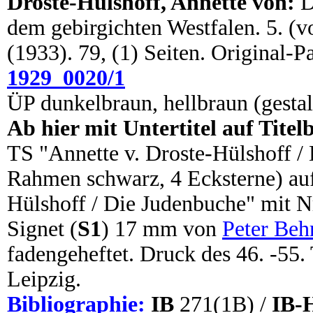
Droste-Hülshoff, Annette von:
D
dem gebirgichten Westfalen. 5. (vo
(1933). 79, (1) Seiten. Original-
1929_0020/1
ÜP dunkelbraun, hellbraun (gestal
Ab hier mit Untertitel auf Titelb
TS "Annette v. Droste-Hülshoff / 
Rahmen schwarz, 4 Ecksterne) au
Hülshoff / Die Judenbuche" mit Nr
Signet (
S1
) 17 mm von
Peter Beh
fadengeheftet. Druck des 46. -55.
Leipzig.
Bibliographie:
IB
271(1B) /
IB-