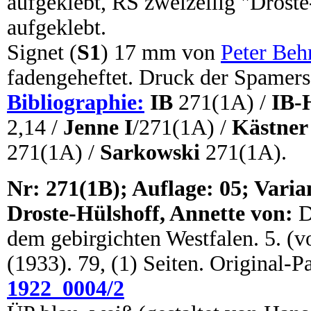
aufgeklebt, RS zweizeilig "Droste
aufgeklebt.
Signet (
S1
) 17 mm von
Peter Beh
fadengeheftet. Druck der Spamers
Bibliographie:
IB
271(1A) /
IB-
2,14 /
Jenne I
/271(1A) /
Kästner
271(1A) /
Sarkowski
271(1A).
N
r:
271(1B); Auflage: 05; Varian
Droste-Hülshoff, Annette von:
D
dem gebirgichten Westfalen. 5. (vo
(1933). 79, (1) Seiten. Original-
1922_0004/2