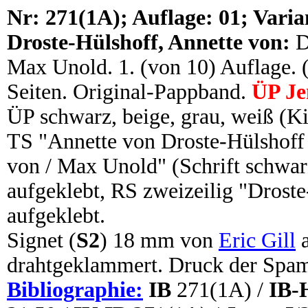
N
r: 271(1A); Auflage: 01; Varia
Droste-Hülshoff, Annette von:
D
Max Unold. 1. (von 10) Auflage. (1
Seiten. Original-Pappband.
ÜP Je
ÜP schwarz, beige, grau, weiß (
TS "Annette von Droste-Hülshoff
von / Max Unold" (Schrift schwar
aufgeklebt, RS zweizeilig "Droste
aufgeklebt.
Signet (
S2
) 18 mm von
Eric Gill
a
drahtgeklammert. Druck der Spam
Bibliographie:
IB
271(1A) /
IB-