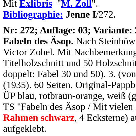
Mit
Exlibris
"
M. Zoll
".
Bibliographie:
Jenne I
/272.
N
r:
272; Auflage: 03; Variante: 
Fabeln des Äsop.
Nach Steinhöwe
Victor Zobel. Mit Nachbemerkung 
Titelholzschnitt und 50 Holzschnit
doppelt: Fabel 30 und 50). 3. (von
(1935). 60 Seiten. Original-Papp
ÜP blau, rotbraun-orange, weiß (g
TS "Fabeln des Äsop / Mit vielen 
Rahmen schwarz
, 4 Ecksterne) 
aufgeklebt.