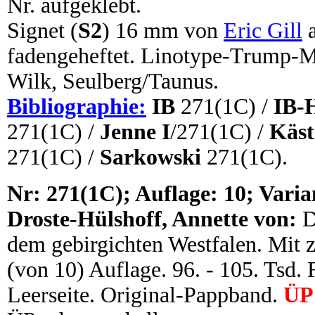
Nr. aufgeklebt.
Signet (
S2
) 16 mm von
Eric Gill
a
fadengeheftet. Linotype-Trump-M
Wilk, Seulberg/Taunus.
Bibliographie:
IB
271(1C) /
IB-
271(1C) /
Jenne I
/271(1C) /
Käst
271(1C) /
Sarkowski
271(1C).
N
r:
271(1C); Auflage: 10; Varia
Droste-Hülshoff, Annette von:
D
dem gebirgichten Westfalen. Mit 
(von 10) Auflage. 96. - 105. Tsd. 
Leerseite. Original-Pappband.
ÜP 