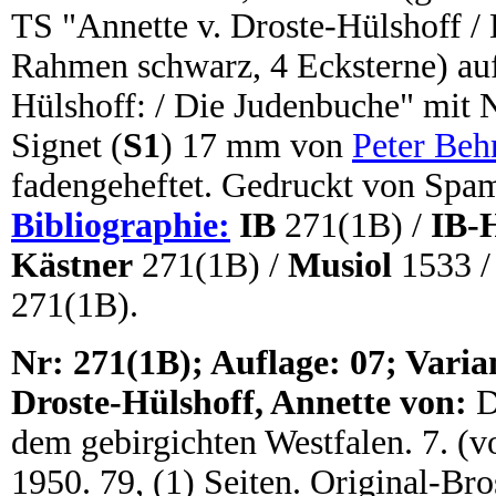
TS "Annette v. Droste-Hülshoff / 
Rahmen schwarz, 4 Ecksterne) auf
Hülshoff: / Die Judenbuche" mit N
Signet (
S1
) 17 mm von
Peter Beh
fadengeheftet. Gedruckt von Spam
Bibliographie:
IB
271(1B) /
IB-
Kästner
271(1B) /
Musiol
1533 
271(1B).
N
r: 271(1B); Auflage: 07; Varia
Droste-Hülshoff, Annette von:
D
dem gebirgichten Westfalen. 7. (v
1950. 79, (1) Seiten. Original-Br