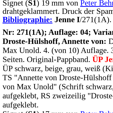
Signet (
S1
) 19 mm von
Peter Beh
drahtgeklammert. Druck der Spam
Bibliographie:
Jenne I
/271(1A).
N
r: 271(1A); Auflage: 04; Varia
Droste-Hülshoff, Annette von:
D
Max Unold. 4. (von 10) Auflage. 36
Seiten. Original-Pappband.
ÜP Je
ÜP schwarz, beige, grau, weiß (
TS "Annette von Droste-Hülshoff
von Max Unold" (Schrift schwarz,
aufgeklebt, RS zweizeilig "Droste
aufgeklebt.